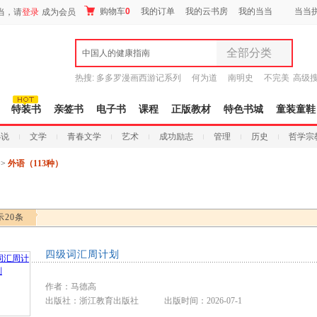
购物车
0
我的订单
我的云书房
我的当当
当当
当，请
登录
成为会员
全部分类
中国人的健康指南
全部分类
热搜:
多多罗漫画西游记系列
何为道
南明史
不完美
高级
尾品汇
传说
十日终焉新生
9.9元包邮
图书
特装书
亲签书
电子书
课程
正版教材
特色书城
童装童鞋
电子书
小说
文学
青春文学
艺术
成功励志
管理
历史
哲学宗
音像
影视
>>
外语（113种）
时尚美妆
母婴用品
玩具
示20条
孕婴服饰
童装童鞋
四级词汇周计划
家居日用
家具装饰
作者：马德高
服装
出版社：浙江教育出版社 出版时间：2026-07-1
鞋