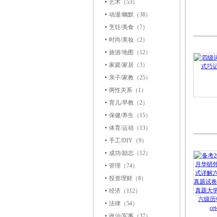
艺术
（53）
动漫/幽默
（38）
烹饪/美食
（7）
时尚/美妆
（2）
旅游/地图
（12）
家庭/家居
（3）
亲子/家教
（25）
两性关系
（1）
育儿/早教
（2）
保健/养生
（15）
体育/运动
（13）
手工/DIY
（9）
成功/励志
（12）
管理
（74）
投资理财
（8）
经济
（112）
法律
（54）
政治/军事
（37）