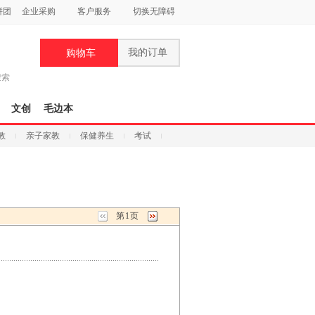
拼团
企业采购
客户服务
切换无障碍
我的订单
购物车
搜索
文创
毛边本
教
亲子家教
保健养生
考试
第1页