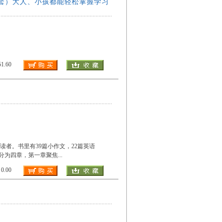
本套）大人、小孩都能轻松掌握学习
.60
者。书里有39篇小作文，22篇英语
共分为四章，第一章聚焦
...
.00