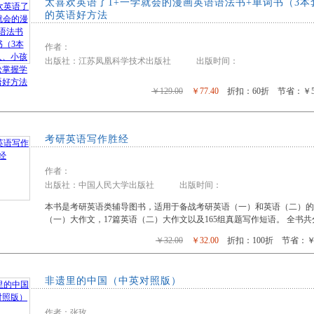
太喜欢英语了1+一学就会的漫画英语语法书+单词书（3
的英语好方法
作者：
出版社：江苏凤凰科学技术出版社 出版时间：
￥129.00
￥77.40
折扣：60折 节省：￥51
考研英语写作胜经
作者：
出版社：中国人民大学出版社 出版时间：
本书是考研英语类辅导图书，适用于备战考研英语（一）和英语（二）的读
（一）大作文，17篇英语（二）大作文以及165组真题写作短语。 全书
￥32.00
￥32.00
折扣：100折 节省：￥0
非遗里的中国（中英对照版）
作者：张玫