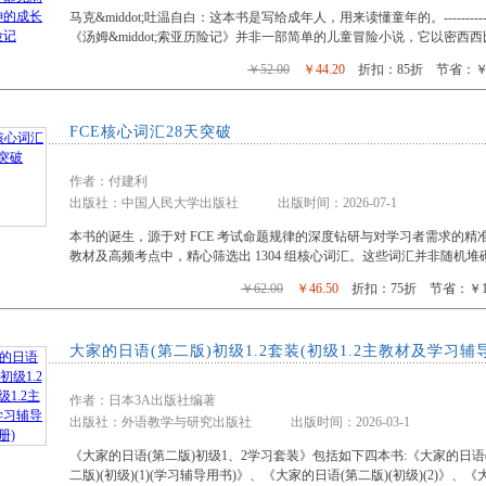
马克&middot;吐温自白：这本书是写给成年人，用来读懂童年的。---------------
《汤姆&middot;索亚历险记》并非一部简单的儿童冒险小说，它以密西
￥52.00
￥44.20
折扣：85折 节省：￥7
FCE核心词汇28天突破
作者：付建利
出版社：中国人民大学出版社 出版时间：2026-07-1
本书的诞生，源于对 FCE 考试命题规律的深度钻研与对学习者需求的精
教材及高频考点中，精心筛选出 1304 组核心词汇。这些词汇并非随机
￥62.00
￥46.50
折扣：75折 节省：￥15
大家的日语(第二版)初级1.2套装(初级1.2主教材及学习辅
作者：日本3A出版社编著
出版社：外语教学与研究出版社 出版时间：2026-03-1
《大家的日语(第二版)初级1、2学习套装》包括如下四本书:《大家的日语(第
二版)(初级)(1)(学习辅导用书)》、《大家的日语(第二版)(初级)(2)》、