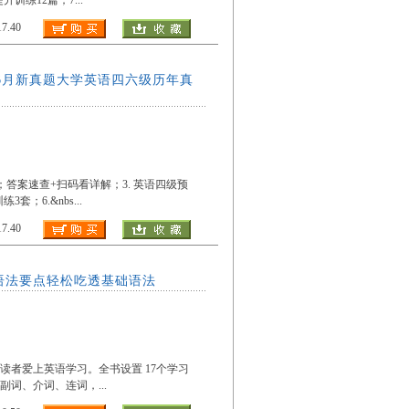
提升训练12篇；7
...
.40
含6月新真题大学英语四六级历年真
卷；答案速查+扫码看详解；3. 英语四级预
练3套；6.&nbs
...
.40
语法要点轻松吃透基础语法
者爱上英语学习。全书设置 17个学习
副词、介词、连词，
...