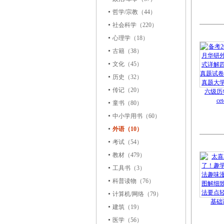
哲学/宗教
（44）
社会科学
（220）
心理学
（18）
古籍
（38）
文化
（45）
历史
（32）
传记
（20）
童书
（80）
中小学用书
（60）
外语（10）
考试
（54）
教材
（479）
工具书
（3）
科普读物
（76）
计算机/网络
（79）
建筑
（19）
医学
（56）