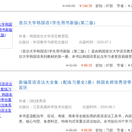
￥166.00
￥144.50
折扣：87折 节省：￥21
首尔大学韩国语1学生用书新版(第二版)
作者：韩国首尔大学语言教育院
出版社：外语教学与研究出版社 出版时间：2026-07-1
《首尔大学韩国语1学生用书新版（第二版）》是由韩国首尔大学语言教
尔大学韩国语系列教材的第一册。本书以韩国语零起点学习者更容易接受
￥92.00
￥80.10
折扣：87折 节省：￥11
新编英语语法大全集（配练习册全2册）韩国名师张秀溶
盲区
作者：[韩]张秀溶
出版社：江苏凤凰科学技术出版社 出版时间：2026-08-1
本书是适配自学、应试、考级、商务等全能实用的英语语法工具书，内
类、核心句型、各类时态、特殊句式等重点语法知识。全书划分20个学
￥88.00
￥66.00
折扣：75折 节省：￥22