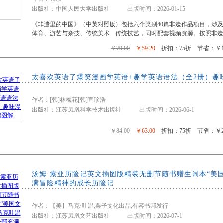
出版社：中国人民大学出版社 出版时间：2026-01-15
《非遗里的中国》（中英对照版）包括六个类别40篇非遗作品项目，涉
体育、游艺与杂技、传统美术、传统技艺，同时配套视频资源。按照非遗
￥79.00
￥59.20
折扣：75折 节省：￥19
太喜欢英语了爆笑漫画学英语+趣学英语语法（全2册）趣
作者：[韩]林梅花[韩]宣珍浩
出版社：江苏凤凰科学技术出版社 出版时间：2026-06-1
￥84.00
￥63.00
折扣：75折 节省：￥21
汤姆·索亚历险记英文插图版精装无删节随书赠生词本“美
满冒险精神的成长历险记
作者：【美】马克·吐温,栗子文化出品,有容书邦发行
出版社：江苏凤凰文艺出版社 出版时间：2026-07-1