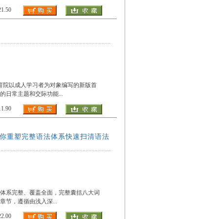
.50
育院以成人学习者为对象编写的新版首
的日常主题和交际功能
...
.90
带你重塑完整语法体系快速扫清语法
容体系完整、覆盖全面，完整囊括八大词
习章节，遵循由浅入深
...
.00