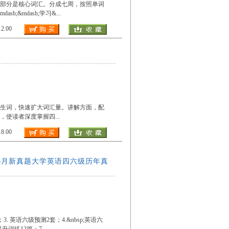
一部分是核心词汇。分成七周，按照单词
h;&mdash;学习&
...
.00
派生词，快速扩大词汇量。讲解方面，配
，使读者深度掌握四
...
.00
含6月新真题大学英语四六级历年真
. 英语六级预测2套；4.&nbsp;英语六