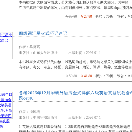
本书根据新大纲编写而成，分为核心词汇和认知词汇两大部分。其中第
箱包皮具
在历年真题中出现的频次，由高到低排列，重点突出。每周&ldquo;预习&mdas
手表饰品
￥39.80
￥27.80
折扣：70折 节省：￥12
运动户外
汽车用品
四级词汇星火式巧记速记
食品
手机通讯
作者：马德高
数码影音
出版社：山东大学出版社 出版时间：2026-01-1
电脑办公
大家电
本书以星火式记忆法为内核，以熟词为起点，串记与之相关的同根词或
有考频、考义、考点、搭配、真题例句、助记、词源、辨异、派生等栏目
家用电器
￥59.80
￥41.80
折扣：70折 节省：￥18
备考2026年12月华研外语淘金式详解六级英语真题试卷
题cet46
作者：潘晓燕
出版社：中国宇航出版社 出版时间：2026-07-1
1. 英语六级真题12套及详解；2. 3套真题自测刷题卷+3套真题强化刷题卷；3