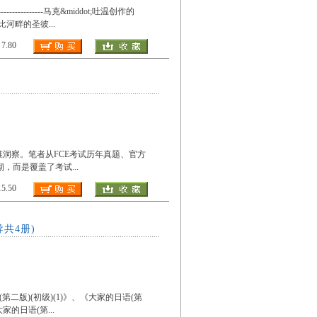
----------马克&middot;吐温创作的
西比河畔的圣彼
...
.80
准洞察。笔者从FCE考试历年真题、官方
堆砌，而是覆盖了考试
...
.50
导共4册)
二版)(初级)(1)》、《大家的日语(第
《大家的日语(第
...