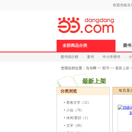
新
欢迎光临当
窗
口
打
开
无
障
碍
说
全部商品分类
图书
明
页
图书排行榜
童书
中小学用书
面,
按
科技
进口原版
电子书
Ctrl
您现在的位置：
当当网
>>
图书
>>
最新上架
加
波
浪
键
每页显
分类浏览
打
开
导
青春文学
（52）
盲
小说
（78）
模
式
休闲/爱好
（1）
文学
（89）