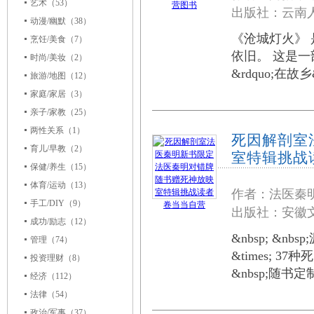
艺术
（53）
出版社：云南人
动漫/幽默
（38）
《沧城灯火》
烹饪/美食
（7）
依旧。 这是一
时尚/美妆
（2）
&rdquo;在故
旅游/地图
（12）
家庭/家居
（3）
亲子/家教
（25）
两性关系
（1）
死因解剖室
育儿/早教
（2）
室特辑挑战
保健/养生
（15）
体育/运动
（13）
作者：法医秦
手工/DIY
（9）
出版社：安徽文
成功/励志
（12）
&nbsp; &n
管理
（74）
&times; 3
投资理财
（8）
&nbsp;随书
经济
（112）
法律
（54）
政治/军事
（37）