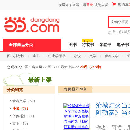
新
购物车
欢迎光临当当，请
登录
成为会员
窗
口
打
文物小精灵
开
无
障
热搜:
白狼星
碍
师3
重建秦
说
全部商品分类
图书
特装书
亲签书
电子书
明
页
图书排行榜
童书
中小学用书
小说
文学
青春文学
面,
按
科技
进口原版
电子书
Ctrl
您现在的位置：
当当网
>>
图书
>>
最新上架
>>
小说（237种）
加
波
浪
键
每页显示20条
分类浏览
打
开
导
青春文学
（52）
沧城灯火当
盲
小说（78）
模
阿勒泰》当
式
休闲/爱好
（1）
文学
（89）
作者：阿措；