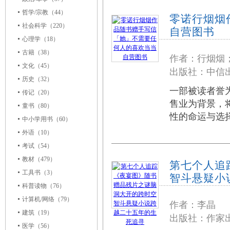
哲学/宗教
（44）
零诺行烟烟
社会科学
（220）
自营图书
心理学
（18）
古籍
（38）
作者：行烟烟
文化
（45）
出版社：中信出
历史
（32）
一部被读者誉为&
传记
（20）
售业为背景，
童书
（80）
性的命运与选
中小学用书
（60）
外语
（10）
考试
（54）
教材
（479）
第七个人追
工具书
（3）
智斗悬疑小
科普读物
（76）
计算机/网络
（79）
作者：李晶
建筑
（19）
出版社：作家出
医学
（56）