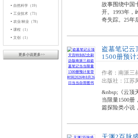
故事围绕中国
自然科学
（19）
开。1993
工业技术
（73）
奇失踪。25
农业/林业
（78）
课程
（1）
文创
（1）
盗墓笔记云
更多小说更多>>
1500册预
作者：南派三
出版社：江苏凤
&nbsp;《云
当限量1500册
篇探险类小说
天渊2百脉