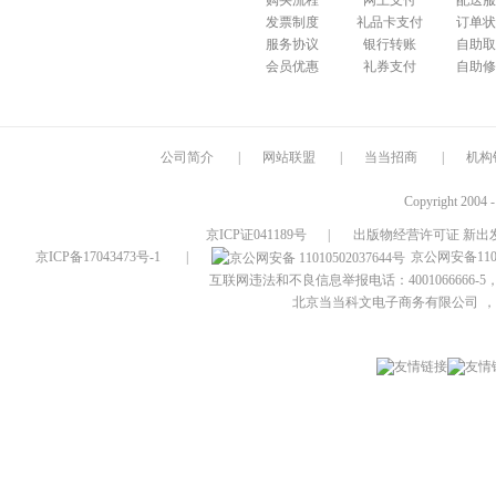
购买流程
网上支付
配送服
发票制度
礼品卡支付
订单状
服务协议
银行转账
自助取
会员优惠
礼券支付
自助修
公司简介
|
网站联盟
|
当当招商
|
机构
Copyright 2004 
京ICP证041189号
|
出版物经营许可证 新出发
京ICP备17043473号-1
|
京公网安备1101
互联网违法和不良信息举报电话：4001066666-5，
北京当当科文电子商务有限公司
，