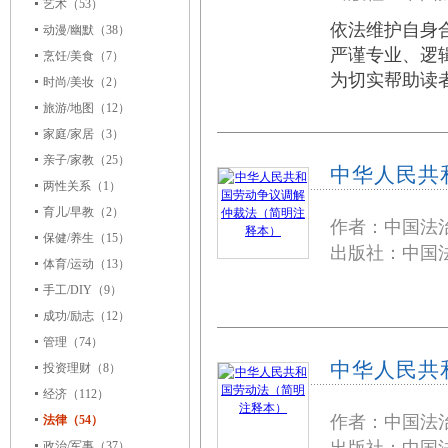
艺术
（53）
依法维护自身
动漫/幽默
（38）
严谨专业、逻
烹饪/美食
（7）
为切实帮助读
时尚/美妆
（2）
旅游/地图
（12）
家庭/家居
（3）
亲子/家教
（25）
中华人民共
两性关系
（1）
育儿/早教
（2）
作者：中国法
保健/养生
（15）
出版社：中国法
体育/运动
（13）
手工/DIY
（9）
成功/励志
（12）
管理
（74）
中华人民共
投资理财
（8）
经济
（112）
作者：中国法
法律（54）
政治/军事
（37）