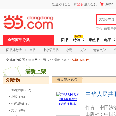
新
购物车
欢迎光临当当，请
登录
成为会员
窗
口
打
文物小精灵
开
无
障
热搜:
白狼星
碍
师3
重建秦
说
全部商品分类
图书
特装书
亲签书
电子书
明
页
图书排行榜
童书
中小学用书
小说
文学
青春文学
面,
按
科技
进口原版
电子书
Ctrl
您现在的位置：
当当网
>>
图书
>>
最新上架
>>
法律（277种）
加
波
浪
键
每页显示20条
分类浏览
打
开
导
青春文学
（52）
中华人民共
盲
小说
（78）
模
式
休闲/爱好
（1）
作者：中国法
文学
（89）
出版社：中国法