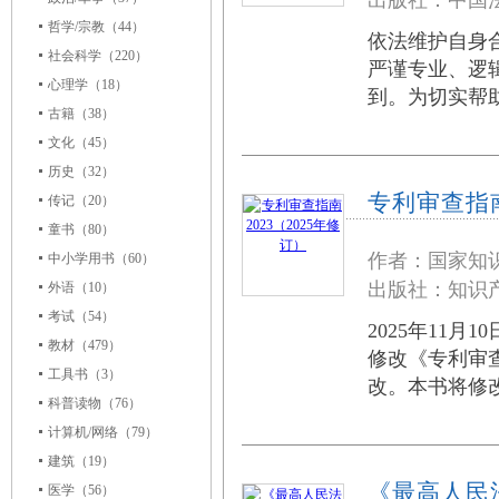
出版社：中国法
哲学/宗教
（44）
依法维护自身
社会科学
（220）
严谨专业、逻
心理学
（18）
到。为切实帮
古籍
（38）
文化
（45）
历史
（32）
专利审查指南
传记
（20）
童书
（80）
作者：国家知
中小学用书
（60）
出版社：知识产
外语
（10）
考试
（54）
2025年11
教材
（479）
修改《专利审
工具书
（3）
改。本书将修改
科普读物
（76）
计算机/网络
（79）
建筑
（19）
《最高人民
医学
（56）