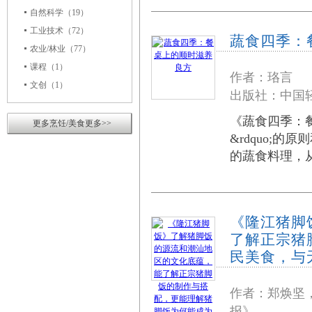
自然科学
（19）
工业技术
（72）
蔬食四季：
农业/林业
（77）
课程
（1）
作者：珞言
文创
（1）
出版社：中国轻
《蔬食四季：餐
更多烹饪/美食更多>>
&rdquo;
的蔬食料理，
《隆江猪脚
了解正宗猪
民美食，与
作者：郑焕坚
报》