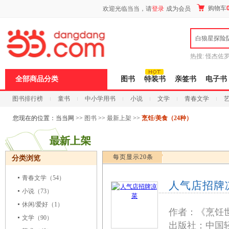
新
购物车
欢迎光临当当，请
登录
成为会员
窗
口
打
白狼星探险
开
无
障
热搜:
怪杰佐
碍
谎
吾辈如神
说
全部商品分类
图书
特装书
亲签书
电子书
明
页
图书排行榜
童书
中小学用书
小说
文学
青春文学
面,
按
科技
进口原版
电子书
Ctrl
您现在的位置：
当当网
>>
图书
>>
最新上架
>>
烹饪/美食（24种）
加
波
浪
键
每页显示20条
分类浏览
打
开
导
青春文学
（54）
人气店招牌
盲
小说
（73）
模
式
休闲/爱好
（1）
作者：《烹饪
文学
（90）
出版社：中国轻