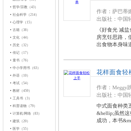
哲学/宗教
（43）
作者：萨巴蒂
社会科学
（214）
出版社：中国轻
心理学
（15）
《好食光 减盐食
古籍
（38）
房烹饪思路，
文化
（44）
出食物本身味
历史
（32）
传记
（17）
童书
（76）
中小学用书
（63）
花样面食轻
外语
（10）
考试
（54）
作者：Megg
教材
（459）
出版社：中国轻
工具书
（3）
中式面食种类
科普读物
（79）
&hellip
计算机/网络
（83）
成功，本书&md
建筑
（20）
医学
（55）