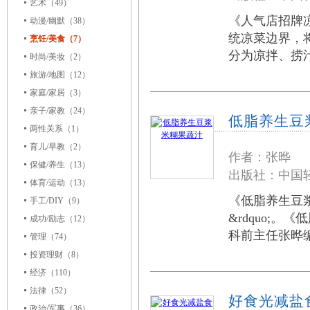
艺术
（49）
《人气店招牌
动漫/幽默
（38）
统凉菜边界，
烹饪/美食（7）
分为凉拌、捞
时尚/美妆
（2）
旅游/地图
（12）
家庭/家居
（3）
亲子/家教
（24）
低脂养生豆
两性关系
（1）
育儿/早教
（2）
作者：张晔
保健/养生
（13）
出版社：中国轻
体育/运动
（13）
《低脂养生豆浆
手工/DIY
（9）
&rdquo;
成功/励志
（12）
科前主任张晔编著
管理
（74）
投资理财
（8）
经济
（110）
法律
（52）
好食光减盐
政治/军事
（36）