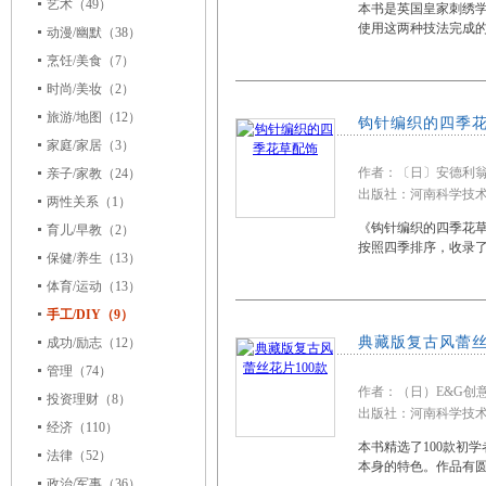
艺术
（49）
本书是英国皇家刺绣
使用这两种技法完成
动漫/幽默
（38）
烹饪/美食
（7）
时尚/美妆
（2）
旅游/地图
（12）
钩针编织的四季
家庭/家居
（3）
作者：〔日〕安德利翁（A
亲子/家教
（24）
出版社：河南科学技术出
两性关系
（1）
《钩针编织的四季花草
育儿/早教
（2）
按照四季排序，收录了
保健/养生
（13）
体育/运动
（13）
手工/DIY（9）
典藏版复古风蕾丝
成功/励志
（12）
管理
（74）
作者：（日）E&G创
投资理财
（8）
出版社：河南科学技术出
经济
（110）
本书精选了100款初
法律
（52）
本身的特色。作品有
政治/军事
（36）