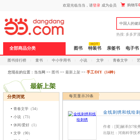
新
购物车
欢迎光临当当，请
登录
成为会员
窗
口
打
中国人的健
开
无
障
热搜:
多多罗
碍
传说
十日终
说
全部商品分类
图书
特装书
亲签书
电子书
明
页
图书排行榜
童书
中小学用书
小说
文学
青春文学
面,
按
科技
进口原版
电子书
Ctrl
您现在的位置：
当当网
>>
图书
>>
最新上架
>>
手工/DIY（14种）
加
波
浪
键
每页显示20条
分类浏览
打
开
导
青春文学
（54）
金线刺绣和线绘
盲
小说
（73）
模
式
休闲/爱好
（1）
作者：[英]赫泽尔?埃
出版社：河南科学
文学
（90）