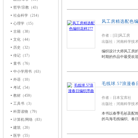
哲学/宗教
（43）
社会科学
（214）
风工房精选配色编
心理学
（15）
古籍
（38）
作者：[日]风工房
文化
（44）
出版社：河南科学技术出
历史
（32）
编织设计大师风工房
传记
（17）
时期的作品中最受欢迎
童书
（76）
中小学用书
（63）
外语
（10）
毛线球.57浪漫
考试
（54）
教材
（459）
作者：日本宝库社
工具书
（3）
出版社：河南科学技术出
科普读物
（79）
本书以春季毛衫及配饰
的马海毛线编织、春
计算机/网络
（83）
建筑
（20）
医学
（55）