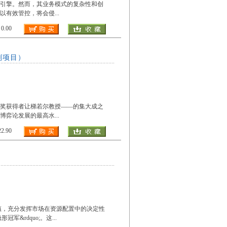
心引擎。然而，其业务模式的复杂性和创
以有效管控，将会侵
...
.00
划项目）
学奖获得者让梯若尔教授——的集大成之
博弈论发展的最高水
...
.90
镇，充分发挥市场在资源配置中的决定性
冠军&rdquo;。这
...