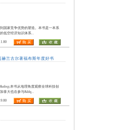
系到国家竞争优势的塑造。本书是一本系
的低空经济知识体系
...
.80
迈赫兰古尔著福布斯年度好书
bsp;本书从地理角度观察全球科技创
拿大也在参与&ldq
...
.80