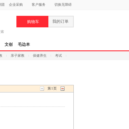
拼团
企业采购
客户服务
切换无障碍
我的订单
购物车
搜索
文创
毛边本
教
亲子家教
保健养生
考试
第1页