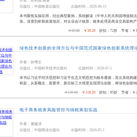
作者：郑利霞,槿晏
出版社：中国铁道出版社 出版时间：2026-06-15
本书聚焦实操应用，结合典型案例，系统解读《中华人民共和国增值税
策。深度剖析新政落地后，对企业会计核算、账务处理及商业交易架构产
￥69.80
￥50.20
折扣：72折 节省：￥19
绿色技术创新的全球方位与中国范式国家绿色创新系统理
作者：孙博文
出版社：中国科学技术出版社 出版时间：2026-07-1
本书以习近平经济思想和习近平生态文明思想为根本遵循，首次系统构建 &ldq
框架，从新概念、新要求、新目标三大维度实现理论创新，将绿色创新纳
￥139.00
￥118.20
折扣：85折 节省：￥20
电子商务税务风险管控与纳税筹划实战
作者：屠建清
出版社：中国商业出版社 出版时间：2026-05-1