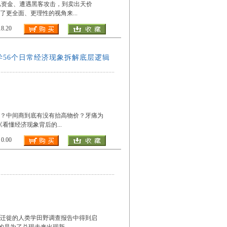
理数亿资金、遭遇黑客攻击，到卖出天价
供了更全面、更理性的视角来
...
.20
56个日常经济现象拆解底层逻辑
争？中间商到底有没有抬高物价？牙痛为
《看懂经济现象背后的
...
.00
迁徙的人类学田野调查报告中得到启