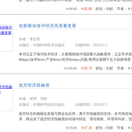
发，提出了理解比特币的OTC框架： 机会=科技+共识 人们持有货币的
￥98.00
￥82.80
折扣：84折 节省：￥15
创新驱动海洋经济高质量发展
作者：李志军
出版社：中国科学技术出版社 出版时间：2026-07-1
本书立足于海洋技术经济，主要围绕海洋强国重大战略需求，立足学术前
&ldquo;技术&rarr;产业&rarr;经济&rdquo;问题,将理论落脚于五大创
￥109.00
￥92.70
折扣：85折 节省：￥16
低空经济投融资
作者：何理、冯科
出版社：中国科学技术出版社 出版时间：2026-07-1
低空经济的规模化发展与商业化应用，离不开投融资的支持。本书系统地
系，既论述了低空经济投融资的内涵与特征、理论视角、环境等内容，也
￥79.00
￥67.20
折扣：85折 节省：￥11