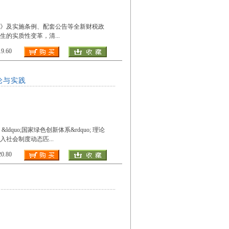
法》及实施条例、配套公告等全新财税政
生的实质性变革，清
...
.60
论与实践
uo;国家绿色创新体系&rdquo; 理论
入社会制度动态匹
...
.80