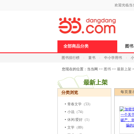
新
欢迎光临当
窗
口
打
开
无
障
碍
说
全部商品分类
图书
明
页
图书排行榜
童书
中小学用书
面,
按
科技
进口原版
电子书
Ctrl
您现在的位置：
当当网
>>
图书
>>
最新上架
加
波
浪
键
每页显
分类浏览
打
开
导
青春文学
（53）
盲
小说
（74）
模
式
休闲/爱好
（1）
文学
（89）