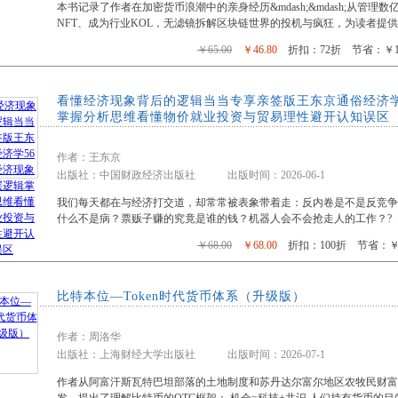
本书记录了作者在加密货币浪潮中的亲身经历&mdash;&mdash;从管
箱包皮具
NFT、成为行业KOL，无滤镜拆解区块链世界的投机与疯狂，为读者提
手表饰品
￥65.00
￥46.80
折扣：72折 节省：￥18
运动户外
汽车用品
看懂经济现象背后的逻辑当当专享亲签版王东京通俗经济学
食品
掌握分析思维看懂物价就业投资与贸易理性避开认知误区
手机通讯
数码影音
作者：王东京
电脑办公
出版社：中国财政经济出版社 出版时间：2026-06-1
大家电
我们每天都在与经济打交道，却常常被表象带着走：反内卷是不是反竞
家用电器
什么不是病？票贩子赚的究竟是谁的钱？机器人会不会抢走人的工作？?
￥68.00
￥68.00
折扣：100折 节省：￥0
比特本位—Token时代货币体系（升级版）
作者：周洛华
出版社：上海财经大学出版社 出版时间：2026-07-1
作者从阿富汗斯瓦特巴坦部落的土地制度和苏丹达尔富尔地区农牧民财富