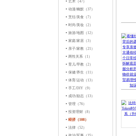
艺术
（47）
动漫/幽默
（37）
烹饪/美食
（7）
时尚/美妆
（2）
旅游/地图
（12）
家庭/家居
（3）
亲子/家教
（21）
两性关系
（1）
育儿/早教
（2）
保健/养生
（11）
体育/运动
（13）
手工/DIY
（9）
成功/励志
（13）
管理
（76）
投资理财
（8）
经济（108）
法律
（52）
政治/军事
（35）