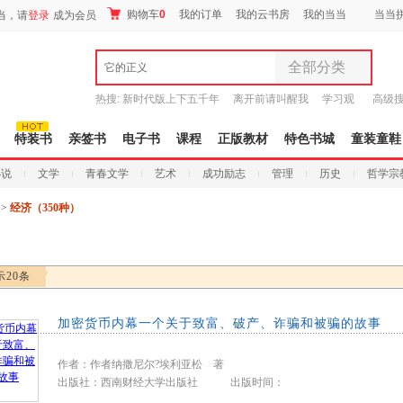
购物车
0
我的订单
我的云书房
我的当当
当当
当，请
登录
成为会员
全部分类
它的正义
全部分类
热搜:
新时代版上下五千年
离开前请叫醒我
学习观
高级
尾品汇
有兽焉全集
唐诗三百首译注
9.9元包邮
图书
特装书
亲签书
电子书
课程
正版教材
特色书城
童装童鞋
电子书
小说
文学
青春文学
艺术
成功励志
管理
历史
哲学宗
音像
影视
>>
经济（350种）
时尚美妆
母婴用品
玩具
示20条
孕婴服饰
童装童鞋
加密货币内幕一个关于致富、破产、诈骗和被骗的故事
家居日用
家具装饰
作者：作者纳撒尼尔?埃利亚松 著
服装
出版社：西南财经大学出版社 出版时间：
鞋