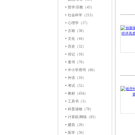
哲学/宗教
（43）
社会科学
（213）
心理学
（17）
古籍
（38）
文化
（44）
历史
（32）
传记
（18）
童书
（76）
中小学用书
（66）
外语
（10）
考试
（52）
教材
（454）
工具书
（3）
科普读物
（78）
计算机/网络
（85）
建筑
（20）
医学
（50）