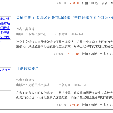
￥88.00
￥88.00
折扣：100折 节省：￥0
吴敬琏集·计划经济还是市场经济（中国经济学泰斗对经济
作者：吴敬琏
出版社：东方出版中心 出版时间：2026-06-1
社会主义经济应当是计划经济还是市场经济，这是一个争论了上百年的大课
主强化计划经济主体地位的主张重振旗鼓，对20世纪70年代末期以来采
￥128.00
￥101.10
折扣：79折 节省：￥26
可信数据资产
作者：向凌云
出版社：光明日报出版社 出版时间：2026-07-1
在当下复杂多变的数字环境中，数据泄露、篡改等问题屡有发生，这极
据资产的出现，很好地解决了这些难题，确保了数据在全生命周期内的质
￥68.00
￥46.90
折扣：69折 节省：￥21