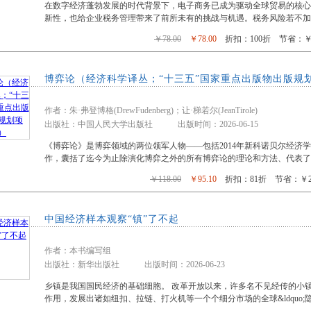
在数字经济蓬勃发展的时代背景下，电子商务已成为驱动全球贸易的核
新性，也给企业税务管理带来了前所未有的挑战与机遇。税务风险若不加
￥78.00
￥78.00
折扣：100折 节省：￥0
博弈论（经济科学译丛；“十三五”国家重点出版物出版规
作者：朱·弗登博格(DrewFudenberg)；让·梯若尔(JeanTirole)
出版社：中国人民大学出版社 出版时间：2026-06-15
《博弈论》是博弈领域的两位领军人物——包括2014年新科诺贝尔经济
作，囊括了迄今为止除演化博弈之外的所有博弈论的理论和方法、代表了
￥118.00
￥95.10
折扣：81折 节省：￥22
中国经济样本观察“镇”了不起
作者：本书编写组
出版社：新华出版社 出版时间：2026-06-23
乡镇是我国国民经济的基础细胞。 改革开放以来，许多名不见经传的小
作用，发展出诸如纽扣、拉链、打火机等一个个细分市场的全球&ldquo;隐形