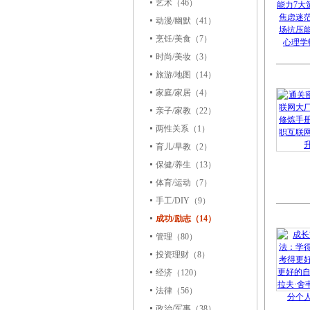
艺术
（46）
动漫/幽默
（41）
烹饪/美食
（7）
时尚/美妆
（3）
旅游/地图
（14）
家庭/家居
（4）
亲子/家教
（22）
两性关系
（1）
育儿/早教
（2）
保健/养生
（13）
体育/运动
（7）
手工/DIY
（9）
成功/励志（14）
管理
（80）
投资理财
（8）
经济
（120）
法律
（56）
政治/军事
（38）