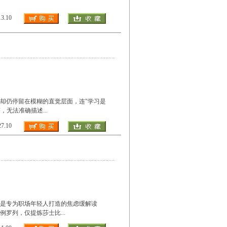
.10
却仍停留在模糊的直觉层面，连"学习是
答，无法准确描述
...
.10
是专为职场年轻人打造的焦虑缓解读
例罗列，仅提炼莎士比
...