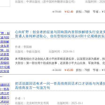
出版社：中译出版社（原中国对外翻译出版公司） 出版时间：2026-0
￥79.00
￥62.40
折扣：79折 节省：￥16
心向旷野：创业者的征途与回响国内首部拆解猎头行业龙
普通人靠纯粹进取心、信任型组织实现从0到十亿规模的
作者：李阳林
出版社：华龄出版社 出版时间：2026-04-1
本书聚焦锐仕方达创始人黄小平的草根逆袭实录，以深度访谈为素材，
大部分：第一部分用十段成长故事，还原黄小平大山出身、军旅淬炼、北
￥58.00
￥45.80
折扣：79折 节省：￥12
把话说圆回话有术一问一答高情商回话术口才训练与沟通
高情商发言一句顶万句
作者：1
出版社：北京时代华文书局 出版时间：2025-10-1