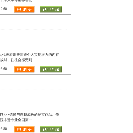
牛津大学等世界名校
...
.60
quo;代表着那些阻碍个人实现潜力的内在
战时，往往会感受到
...
.60
当代青年职业选择与自我成长的纪实作品。作
院非遗专业全国第一
...
.80