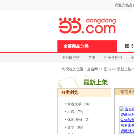
新
欢迎光临当
窗
口
打
开
无
障
碍
说
全部商品分类
图书
明
页
图书排行榜
童书
中小学用书
面,
按
科技
进口原版
电子书
Ctrl
您现在的位置：
当当网
>>
图书
>>
最新上架
加
波
浪
键
每页显
分类浏览
打
开
导
青春文学
（56）
盲
小说
（79）
模
式
休闲/爱好
（2）
文学
（90）