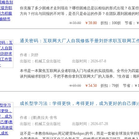
箱包皮具
你克服了多少困难才走到现在？哪些困难总是以相似的形式出现？在某
手表饰品
方向？付出与回报的不对等，是否只是命运的作弄？在团队遇到困难的时
运动户外
￥59.80
￥59.80
折扣：100折 节省：￥0
汽车用品
食品
通关密码：互联网大厂人自我修炼手册刘舒求职互联网工
手机通讯
数码影音
作者：刘舒
电脑办公
出版社：机械工业出版社 出版时间：2026-07-8
大家电
本书是一本聚焦互联网从业者职场入门与成长的实战指南。全书分为四篇
家用电器
谈判揭秘求职技巧，手把手教你拿到互联网大厂的入场券。?生存篇：顺
￥69.00
￥54.50
折扣：79折 节省：￥14
成长型学习法：学得更快，考得更好，成为更好的自己挪)
作者：(挪)奥拉夫·舍韦
出版社：机械工业出版社 出版时间：2026-07-28
这不是一本教你&ldquo;死记硬背&rdquo;的书，而是一套被全球顶