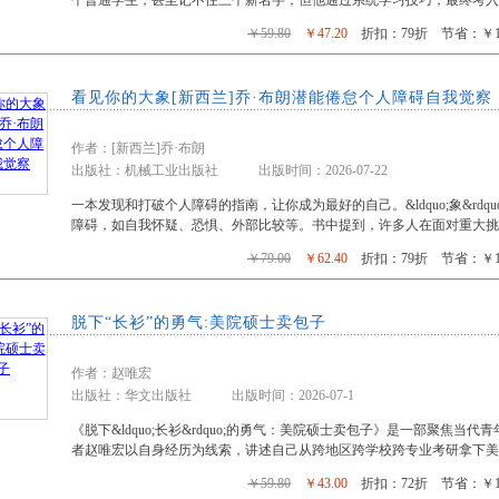
个普通学生，甚至记不住三个新名字，但他通过系统学习技巧，最终考入
￥59.80
￥47.20
折扣：79折 节省：￥12
看见你的大象[新西兰]乔·布朗潜能倦怠个人障碍自我觉察
作者：[新西兰]乔·布朗
出版社：机械工业出版社 出版时间：2026-07-22
一本发现和打破个人障碍的指南，让你成为最好的自己。&ldquo;象&rd
障碍，如自我怀疑、恐惧、外部比较等。书中提到，许多人在面对重大挑
￥79.00
￥62.40
折扣：79折 节省：￥16
脱下“长衫”的勇气:美院硕士卖包子
作者：赵唯宏
出版社：华文出版社 出版时间：2026-07-1
《脱下&ldquo;长衫&rdquo;的勇气：美院硕士卖包子》是一部聚焦
者赵唯宏以自身经历为线索，讲述自己从跨地区跨学校跨专业考研拿下美
￥59.80
￥43.00
折扣：72折 节省：￥16