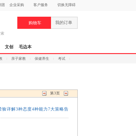
拼团
企业采购
客户服务
切换无障碍
我的订单
购物车
搜索
文创
毛边本
教
亲子家教
保健养生
考试
第3页
验详解3种态度4种能力7大策略告