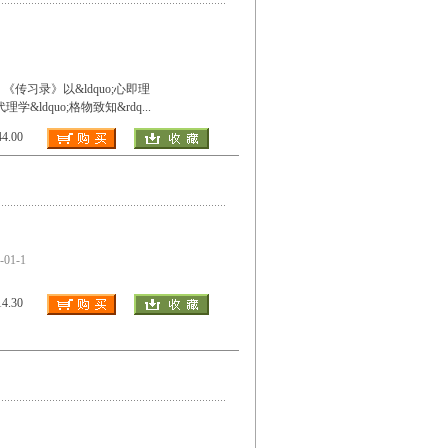
习录》以&ldquo;心即理
宋代理学&ldquo;格物致知&rdq
...
.00
1-1
.30