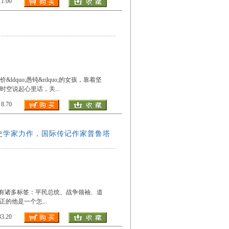
.00
quo;愚钝&rdquo;的女孩，靠着坚
时空说起心里话，关
...
.70
史学家力作，国际传记作家普鲁塔
上拥有诸多标签：平民总统、战争领袖、道
p;真正的他是一个怎
...
.20