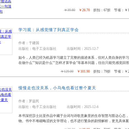
￥39.80
￥26.70
折扣：67折 节省：￥13
学习观：从感觉懂了到真正学会
作者：于建国
出版社：电子工业出版社 出版时间：2025-12-7
如今，人类已经为机器学习建立了完整的描述体系，但对人类自身的学习
在做什么”"知识是什么”"怎样才算学会”等基本问题，往往只能凭感觉回
￥129.00
￥101.90
折扣：79折 节省：￥27
慢慢走也没关系，小乌龟也看过整个夏天
作者：罗益民
出版社：电子工业出版社 出版时间：2025-12-6
本书深挖莎士比亚作品中藏于台词与诗歌意象里的生存智慧与豁达心态，
物。书中不堆砌晦涩的文学理论，也不进行繁杂的剧情解析，更无具体案