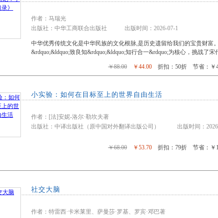
作者：马瑞光
出版社：中华工商联合出版社 出版时间：2026-07-1
中华优秀传统文化是中华民族的文化根脉,是历史遗留给我们的宝贵财富。《传
&rdquo;&ldquo;致良知&rdquo;&ldquo;知行合一&rdquo;为核心，挑战了
￥88.00
￥44.00
折扣：50折 节省：￥44
小实验：如何在目标至上的世界自由生活
作者：[法]安妮-洛尔·勒坎夫著
出版社：中译出版社（原中国对外翻译出版公司） 出版时间：2026-0
￥68.00
￥53.70
折扣：79折 节省：￥14
社交大脑
作者：特雷西·卡米莱里、萨曼莎·罗基、罗宾·邓巴著