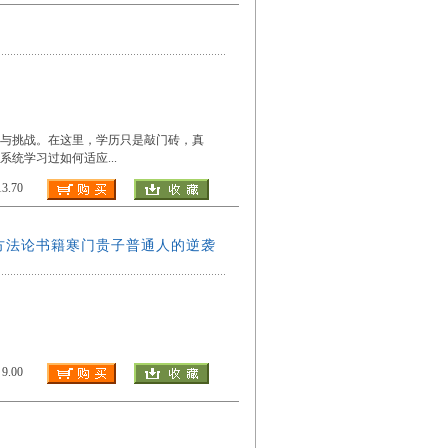
则与挑战。在这里，学历只是敲门砖，真
系统学习过如何适应
...
.70
方法论书籍寒门贵子普通人的逆袭
.00