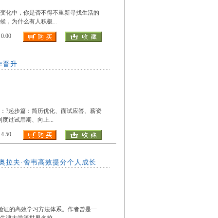
些变化中，你是否不得不重新寻找生活的
候，为什么有人积极
...
.00
作晋升
：?起步篇：简历优化、面试应答、薪资
利度过试用期、向上
...
.50
奥拉夫·舍韦高效提分个人成长
尖学府验证的高效学习方法体系。作者曾是一