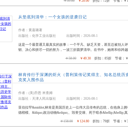
￥39.00
￥28.00
折扣：72折 节省：￥11
从垫底到清华：一个女孩的逆袭日记
作者：黄嘉璐著
出版社：化学工业出版社 出版时间：2026-08-1
这是一个最普通又最真实的故事：一个平凡、缺乏天资，甚至总被别人评价&ld
韧、决心和拼尽一切的努力，一波三折圆梦清华。在书中，她将和你跨越
￥58.00
￥49.30
折扣：85折 节省：￥8
林肯传行于深渊的炬火（普利策传记奖得主、知名总统历
克奖入围作品
作者：(美)乔恩·米查姆
出版社：天津人民出版社 出版时间：2026-08-1
亚伯拉罕&middot;林肯是美国历史上一位伟大且传奇的总统，在他身
德楷模、&ldquo;政治动物&rdquo;、毁誉交缠、死于暗杀&hellip;&helli
￥158.00
￥124.80
折扣：79折 节省：￥33