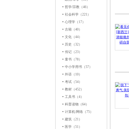
哲学/宗教
（46）
社会科学
（221）
心理学
（17）
古籍
（40）
文化
（44）
历史
（32）
传记
（23）
童书
（78）
中小学用书
（57）
外语
（10）
考试
（54）
教材
（452）
工具书
（4）
科普读物
（64）
计算机/网络
（75）
建筑
（21）
医学
（51）