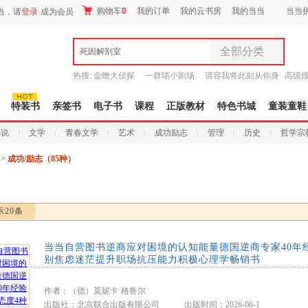
购物车
0
我的订单
我的云书房
我的当当
当当
当，请
登录
成为会员
全部分类
死因解剖室
全部分类
热搜:
金蟾大侦探
一群喵小剧场
请容我将此刻从你身
高级
尾品汇
边带走
耶路撒冷三千年
不完美传说
9.9元包邮
图书
特装书
亲签书
电子书
课程
正版教材
特色书城
童装童鞋
电子书
小说
文学
青春文学
艺术
成功励志
管理
历史
哲学宗
音像
影视
>>
成功/励志（85种）
时尚美妆
母婴用品
玩具
示20条
孕婴服饰
童装童鞋
当当自营图书逆商应对困境的认知能量德国逆商专家40年经
家居日用
别焦虑迷茫提升职场抗压能力积极心理学畅销书
家具装饰
服装
作者：（德）莫妮卡·格鲁尔
鞋
出版社：北京联合出版有限公司 出版时间：2026-06-1