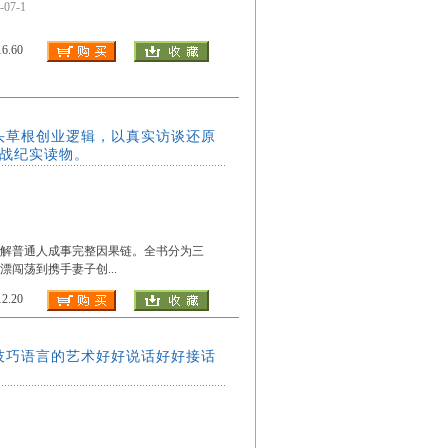
7-1
.60
头草根创业逻辑，以真实访谈还原
实战纪实读物。
拆解普通人成事完整因果链。全书分为三
漂闯荡到携手妻子创
...
.20
技巧语言的艺术好好说话好好接话