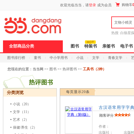
新
购物车
欢迎光临当当，请
登录
成为会员
窗
口
打
文物小精灵
开
无
障
热搜:
白狼星
碍
师3
重建秦
说
全部商品分类
图书
特装书
亲签书
电子书
明
页
图书排行榜
童书
中小学用书
小说
文学
青春文学
面,
按
科技
进口原版
电子书
Ctrl
您现在的位置：
当当网
>>
图书
>>
热评图书
>>
工具书（2种）
加
波
浪
键
每页显示20条
分类浏览
打
开
导
小说
（20）
古汉语常用字字典
盲
文学
（11）
模
顾客评分:
式
艺术
（2）
作者：
保健/养生
（2）
出版社： 出版时