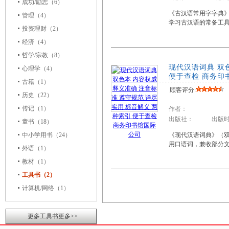
成功/励志
（6）
《古汉语常用字字典
管理
（4）
学习古汉语的常备工具
投资理财
（2）
经济
（4）
哲学/宗教
（8）
现代汉语词典 双
心理学
（4）
便于查检 商务印
古籍
（1）
顾客评分:
历史
（22）
传记
（1）
作者：
出版社： 出版时
童书
（18）
中小学用书
（24）
《现代汉语词典》（
用口语词，兼收部分
外语
（1）
教材
（1）
工具书（2）
计算机/网络
（1）
更多工具书更多>>