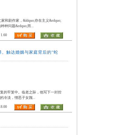
家和剧作家，&ldquo;存在主义&rdquo;
种问题&rdquo;而
...
.60
译。触达婚姻与家庭背后的“蛇
报复的牢笼中。临老之际，他写下一封控
的冷淡，憎恶子女觊
...
.00
）