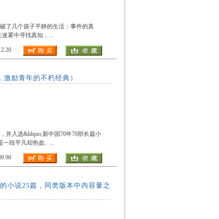
打破了几个孩子平静的生活：事件的真
他们在迷雾中寻找真知，
...
.20
品，激励青年的不朽经典）
选&ldquo;新中国70年70部长篇小
》是一段平凡却热血、
...
.90
的小说25篇，同类版本中内容量之