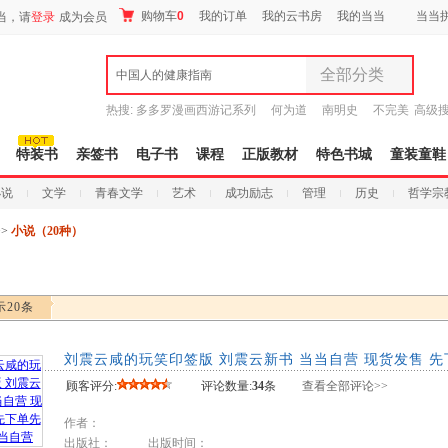
购物车
0
我的订单
我的云书房
我的当当
当当
当，请
登录
成为会员
全部分类
中国人的健康指南
全部分类
热搜:
多多罗漫画西游记系列
何为道
南明史
不完美
高级
尾品汇
传说
十日终焉新生
9.9元包邮
图书
特装书
亲签书
电子书
课程
正版教材
特色书城
童装童鞋
电子书
小说
文学
青春文学
艺术
成功励志
管理
历史
哲学宗
音像
影视
>>
小说（20种）
时尚美妆
母婴用品
玩具
示20条
孕婴服饰
童装童鞋
刘震云咸的玩笑印签版 刘震云新书 当当自营 现货发售 
家居日用
顾客评分:
评论数量:
34
条
查看全部评论>>
家具装饰
服装
作者：
鞋
出版社： 出版时间：