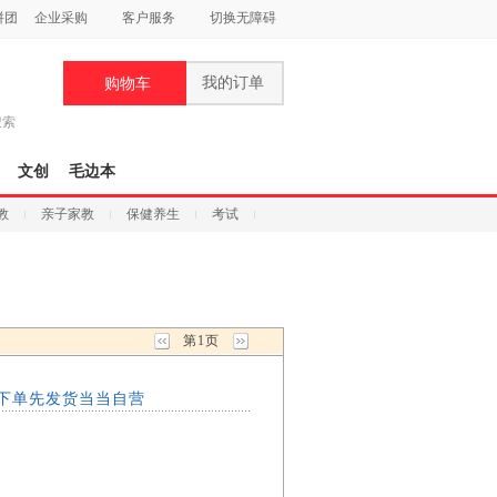
拼团
企业采购
客户服务
切换无障碍
我的订单
购物车
搜索
文创
毛边本
教
亲子家教
保健养生
考试
第1页
先下单先发货当当自营