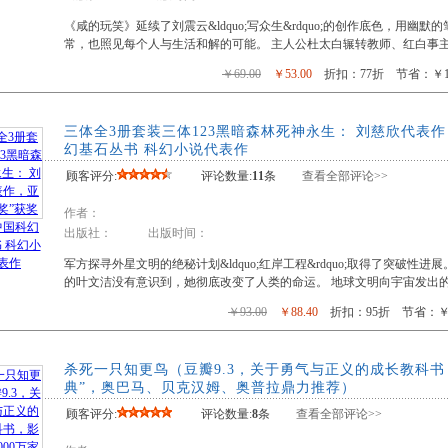
箱包皮具
《咸的玩笑》延续了刘震云&ldquo;写众生&rdquo;的创作底色，用
手表饰品
常，也照见每个人与生活和解的可能。 主人公杜太白辗转教师、红白事
运动户外
￥69.00
￥53.00
折扣：77折 节省：￥16
汽车用品
食品
三体全3册套装三体123黑暗森林死神永生： 刘慈欣代表
手机通讯
幻基石丛书 科幻小说代表作
数码影音
顾客评分:
评论数量:
11
条
查看全部评论>>
电脑办公
大家电
作者：
出版社： 出版时间：
家用电器
军方探寻外星文明的绝秘计划&ldquo;红岸工程&rdquo;取得了突破
的叶文洁没有意识到，她彻底改变了人类的命运。 地球文明向宇宙发出
￥93.00
￥88.40
折扣：95折 节省：￥4
杀死一只知更鸟（豆瓣9.3，关于勇气与正义的成长教科书，
典”，奥巴马、贝克汉姆、奥普拉鼎力推荐）
顾客评分:
评论数量:
8
条
查看全部评论>>