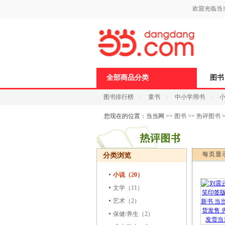
新
欢迎光临当
窗
口
打
开
无
障
碍
说
全部商品分类
图书
明
页
图书排行榜
童书
中小学用书
面,
按
科技
进口原版
电子书
Ctrl
您现在的位置：
当当网
>>
图书
>>
热评图书
加
波
浪
键
每页显
分类浏览
打
开
导
小说（20）
盲
文学
（11）
模
式
艺术
（2）
保健/养生
（2）