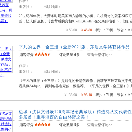
作者：
出版社： 出版时间：
20世纪30年代，大萧条时期美国南方静谧的小镇，几桩离奇的疑案彻底
凶，怪人的谜底，传言背后的真相&hellip;&hellip;在父亲的指引下，
￥58.00
￥45.80
折扣：79折 节省：￥12
平凡的世界：全三册（全新2021版，茅盾文学奖获奖作
顾客评分:
评论数量:
6
条
查看全部评论>>
作者：
出版社： 出版时间：
《平凡的世界（全三部）》是路遥的长篇代表作，曾获第三届茅盾文学奖，并入
说典藏&rdquo;，得到各界名家的一致推荐。 《平凡的世界（全三部）
￥138.00
￥98.10
折扣：71折 节省：￥39
边城（沈从文诞辰120周年纪念典藏版）精选沈从文代表性
多居首！重寻湘西的自由朴野之美！
顾客评分:
评论数量:
5
条
查看全部评论>>