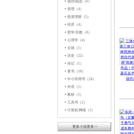
成功/励志
（6）
管理
（4）
投资理财
（2）
经济
（4）
哲学/宗教
（8）
心理学
（4）
古籍
（1）
历史
（22）
传记
（1）
童书
（18）
中小学用书
（24）
外语
（1）
教材
（1）
工具书
（2）
计算机/网络
（1）
更多小说更多>>