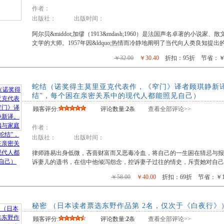
作者：
出版社： 出版时间：
阿尔贝&middot;加缪（1913&mdash;1960）是法国声名卓著的小说家、散文
文学的大师。1957年因&ldquo;热情而冷静地阐明了当代向人类良知提出的种
￥32.00
￥30.40
折扣：95折 节省：￥1
蛇结（诺奖得主莫里亚克代表作，《窄门》译者顾琪静新
结”，每个困在亲密关系中的现代人都能照见自己）
顾客评分:
评论数量:
2
条
查看全部评论>>
作者：
出版社： 出版时间：
律师路易出身低微，吝啬财富而又恶毒冷血，将自己的一生困在猜忌与
诉妻儿的遗书，在信中他倾泻怨念，控诉妻子过往的情史，斥责她对自己
￥58.00
￥40.00
折扣：69折 节省：￥18
秘密 （日本读者票选东野作品第 2名，仅次于《白夜行》
顾客评分:
评论数量:
2
条
查看全部评论>>