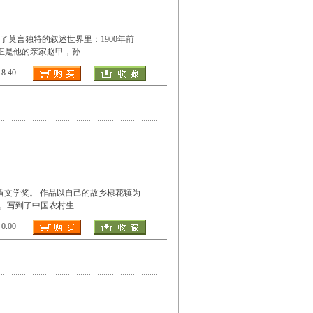
莫言独特的叙述世界里：1900年前
子手正是他的亲家赵甲，孙
...
.40
茅盾文学奖。 作品以自己的故乡棣花镇为
;， 写到了中国农村生
...
.00