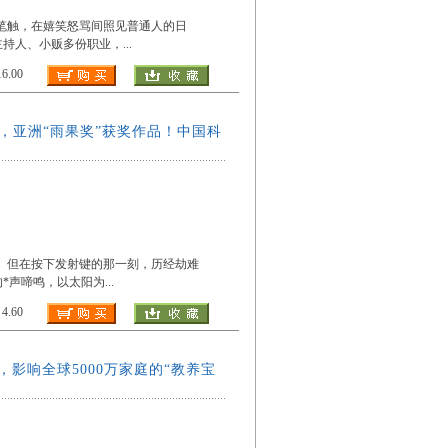
幽默的笔触，在嬉笑怒骂间照见普通人的日
主持人、小贩多份职业，
...
.00
作，亚洲“雨果奖”获奖作品！中国科
性进展。但在按下发射键的那一刻，历经劫难
的*声啼鸣，以太阳为
...
.60
影响全球5000万家庭的“教养宝