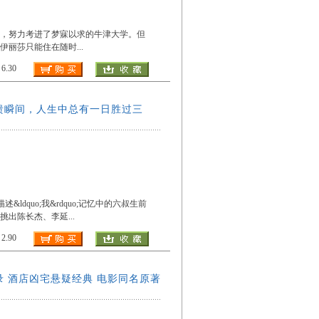
，努力考进了梦寐以求的牛津大学。但
伊丽莎只能住在随时
...
.30
溃瞬间，人生中总有一日胜过三
&ldquo;我&rdquo;记忆中的六叔生前
挑出陈长杰、李延
...
.90
收录 酒店凶宅悬疑经典 电影同名原著