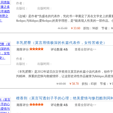
作者：
出版社： 出版时间：
《边城》是作者*负盛名的代表作，凭此书一举奠定了其在文学史上的重要地
&rdquo;与&ldquo;爱&rdquo;的美学理想，是*能表现人性美的一部作品
￥35.00
￥33.60
折扣：96折 节省：￥1
丰乳肥臀（莫言用情极深的长篇代表作，女性苦难史）
顾客评分:
评论数量:
4
条
查看全部评论>>
作者：
出版社： 出版时间：
《丰乳肥臀》是2012年诺贝尔文学奖得主莫言的长篇小说代表作，创作于
判精神、厚重的悲悯与救赎情怀，让这部史诗性作品被誉为&ldquo;高密东北乡
￥69.00
￥58.70
折扣：85折 节省：￥10
檀香刑（莫言写透刽子手的心理；绝美爱情与惨烈酷刑同
顾客评分:
评论数量:
4
条
查看全部评论>>