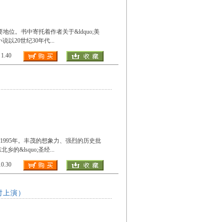
位。书中寄托着作者关于&ldquo;美
。小说以20世纪30年代
...
.40
1995年。丰茂的想象力、强烈的历史批
的&lsquo;圣经
...
.30
时上演）