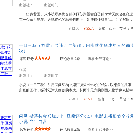
出版社： 出版时间：
出身贫困、从小被母亲抛弃的伊丽莎期望靠自己的学术天赋改变命运
在一众家世显赫、天赋绝伦的精英包围下，她变得怀疑自我。为了省钱，
￥42.00
￥35.70
折扣：85折 节省：￥6
一日三秋（刘震云睽违四年新作，用幽默化解成年人的崩
秋）
顾客评分:
评论数量:
2
条
查看全部评论>>
作者：
出版社： 出版时间：
小说《一日三秋》引用民间&ldquo;花二娘&rdquo;的传说，以想象的故事描述
所画的画作，探讨延津人幽默的本质。从两米见方的剧团人物群像素描中
￥58.00
￥55.10
折扣：95折 节省：￥2
闪灵 斯蒂芬金巅峰之作 豆瓣评分8.5+ 电影未播细节全
小说 当当自营
顾客评分:
评论数量:
2
条
查看全部评论>>