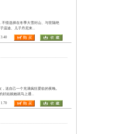
口，不惜选择在冬季大雪封山、与世隔绝
子温迪、儿子丹尼来
...
.40
的处女，送自己一个充满疯狂爱欲的夜晚。
来的好姑娘她就马上通
...
.70