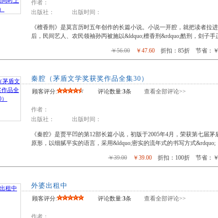
作者：
出版社： 出版时间：
《檀香刑》是莫言历时五年创作的长篇小说。小说一开腔，就把读者拉进了
后，民间艺人、农民领袖孙丙被施以&ldquo;檀香刑&rdquo;酷刑，刽
￥56.00
￥47.60
折扣：85折 节省：￥8
秦腔（茅盾文学奖获奖作品全集30）
顾客评分:
评论数量:
3
条
查看全部评论>>
作者：
出版社： 出版时间：
《秦腔》是贾平凹的第12部长篇小说，初版于2005年4月，荣获第七届
原形，以细腻平实的语言，采用&ldquo;密实的流年式的书写方式&rdquo
￥39.00
￥39.00
折扣：100折 节省：￥0
外婆出租中
顾客评分:
评论数量:
3
条
查看全部评论>>
作者：