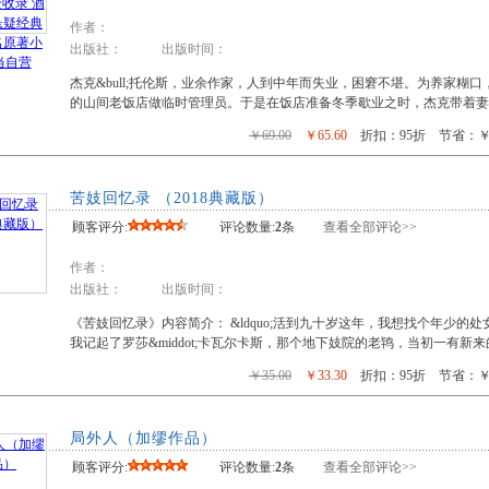
作者：
出版社： 出版时间：
杰克&bull;托伦斯，业余作家，人到中年而失业，困窘不堪。为养家糊
的山间老饭店做临时管理员。于是在饭店准备冬季歇业之时，杰克带着妻
￥69.00
￥65.60
折扣：95折 节省：￥3
苦妓回忆录 （2018典藏版）
顾客评分:
评论数量:
2
条
查看全部评论>>
作者：
出版社： 出版时间：
《苦妓回忆录》内容简介： &ldquo;活到九十岁这年，我想找个年少
我记起了罗莎&middot;卡瓦尔卡斯，那个地下妓院的老鸨，当初一有新
￥35.00
￥33.30
折扣：95折 节省：￥1
局外人（加缪作品）
顾客评分:
评论数量:
2
条
查看全部评论>>