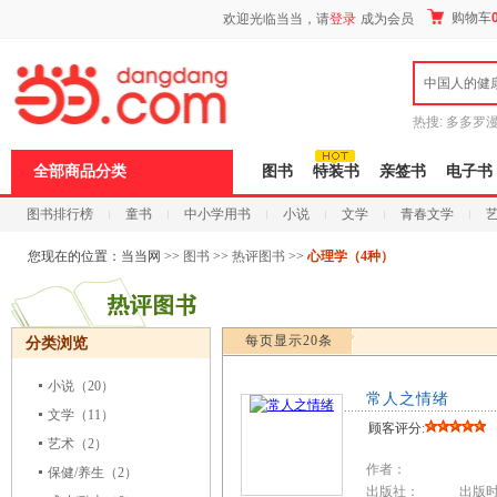
新
购物车
欢迎光临当当，请
登录
成为会员
窗
口
打
中国人的健
开
无
障
热搜:
多多罗
碍
传说
十日终
说
全部商品分类
图书
特装书
亲签书
电子书
明
页
图书排行榜
童书
中小学用书
小说
文学
青春文学
面,
按
科技
进口原版
电子书
Ctrl
您现在的位置：
当当网
>>
图书
>>
热评图书
>>
心理学（4种）
加
波
浪
键
每页显示20条
分类浏览
打
开
导
小说
（20）
常人之情绪
盲
文学
（11）
模
顾客评分:
式
艺术
（2）
作者：
保健/养生
（2）
出版社： 出版时