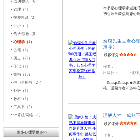
成功/励志
（6）
本书是心理学家威廉?莫
管理
（4）
初心理学聚焦病态心
投资理财
（2）
经济
（4）
哲学/宗教
（8）
蛤蟆先生去看心理
心理学（4）
推荐）
古籍
（1）
顾客评分:
历史
（22）
传记
（1）
作者：
出版社： 出版时
童书
（18）
中小学用书
（24）
&nbsp;&nbsp
核，凝聚作者20多
外语
（1）
教材
（1）
工具书
（2）
计算机/网络
（1）
理解人性：成熟不
顾客评分:
更多心理学更多>>
作者：