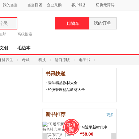
我的当当
当当拼团
企业采购
客户服务
切换无障碍
分类
我的订单
购物车
类
元包邮
高级搜索
文创
毛边本
保健养生
考试
科技
进口原版
电子书
书讯快递
妆
医学精品教材大全
品
经济管理精品教材大全
饰
法律精品教材大全
鞋
文学艺术精品教材大全
新书推荐
用
更多
语言类精品教材大全
饰
“习近平新时代中
¥
58
.00
国特色社会主义