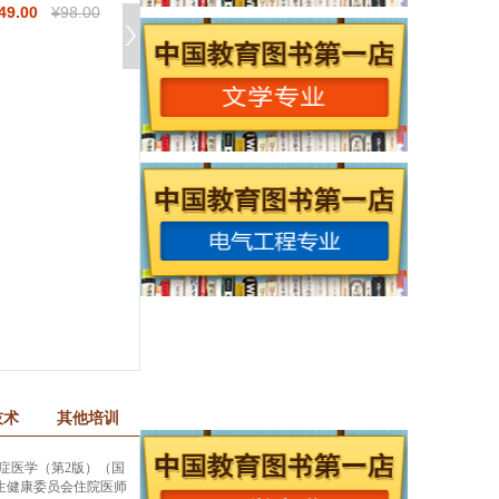
49
.00
¥
98
.00
¥
49
.50
¥
99
.00
¥
44
.30
¥
59
.00
土木工程伦理学
民航服务沟通（第
版·数字教材版）(
编21世纪职业教育
武汉大学出版社
中国人民大学出版
品教材·民
¥
19
.30
¥
35
.00
¥
30
.10
¥
38
.00
技术
其他培训