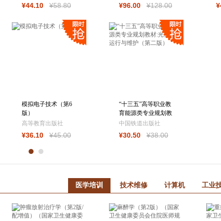
¥
44
.10
¥
58
.80
¥
96
.00
¥
128
.00
¥
模拟电子技术（第6
“十三五”高等职业教
版）
育能源类专业规划教
材:光伏电站运行与
高等教育出版社
中国铁道出版社
维护（第
¥
36
.10
¥
45
.00
¥
30
.50
¥
38
.00
医学培训
技术维修
计算机
工业