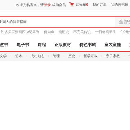
购物车
0
我的订单
我的云书房
欢迎光临当当，请
登录
成为会员
全部
中国人的健康指南
全部分
搜:
多多罗漫画西游记系列
何为道
南明史
不完美传说
十日终焉新生
9.9
尾品汇
图书
签书
电子书
课程
正版教材
特色书城
童装童鞋
电子书
文学
艺术
成功励志
管理
历史
哲学宗教
亲子家教
音像
影视
时尚美
母婴用
玩具
孕婴服
童装童
家居日
家具装
服装
鞋