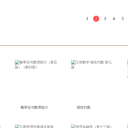
箱包皮
手表饰
1
2
3
4
运动户
5
汽车用
食品
手机通
数码影
电脑办
大家电
家用电
概率论与数理统计
线性代数