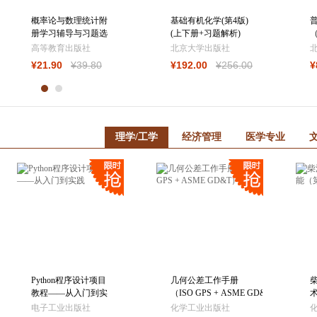
概率论与数理统计附
基础有机化学(第4版)
普
册学习辅导与习题选
(上下册+习题解析)
解(浙大·第五版)
（全三册）邢其
高等教育出版社
北京大学出版社
毅 化学竞赛参
¥
21
.90
¥
39
.80
¥
192
.00
¥
256
.00
¥
理学/工学
经济管理
医学专业
Python程序设计项目
几何公差工作手册
教程——从入门到实
（ISO GPS + ASME GD&T）
践
电子工业出版社
化学工业出版社