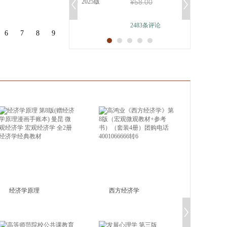
¥
58
.00
思想概论”
具
品
2483
条评论
外
6
7
8
9
品
讯
音
公
器
经济学原理
西方经济学