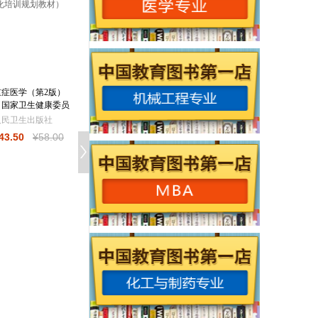
重症医学（第2版）
放射影像学（第2
康复医学（第2版
（国家卫生健康委员
版）（国家卫生健康
（国家卫生健康委
会住院医师规范化培
委员会住院医师规范
会住院医师规范化
人民卫生出版社
人民卫生出版社
人民卫生出版社
训规划教材
化培训规划教
训规划教材
43
.50
¥
58
.00
¥
81
.00
¥
108
.00
¥
88
.50
¥
118
.0
临床病理科分册（国
临床思维（国家卫
家卫生健康委员会住
健康委员会住院医
院医师规范化培训规
规范化培训规划教
人民卫生出版社
人民卫生出版社
划教材配套
材）（配增值