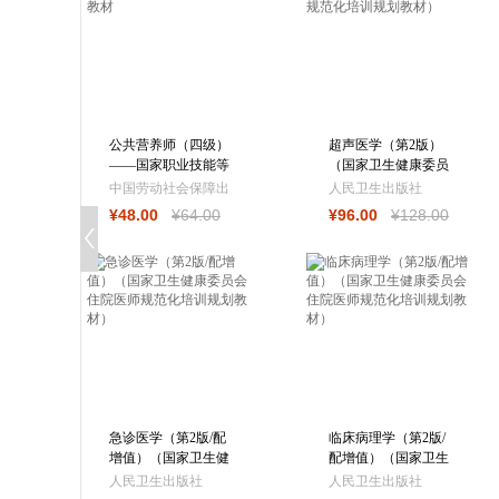
公共营养师（四级）
超声医学（第2版）
——国家职业技能等
（国家卫生健康委员
级认定培训教材
会住院医师规范化培
中国劳动社会保障出
人民卫生出版社
训规划教材
¥
48
.00
¥
64
.00
¥
96
.00
¥
128
.00
版社
急诊医学（第2版/配
临床病理学（第2版/
增值）（国家卫生健
配增值）（国家卫生
康委员会住院医师规
健康委员会住院医师
人民卫生出版社
人民卫生出版社
范化培训规
规范化培训