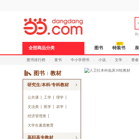
新
窗
口
打
开
无
障
热
碍
说
全部商品分类
图书
特装书
亲
明
页
图书排行榜
童书
中小学用书
小说
文学
青春
面,
按
Ctrl
图书
教材
加
波
研究生/本科/专科教材
浪
键
打
公共课
工学
理学
开
文法类
医学
农学
导
盲
经济管理类
模
式
大学生素质教育
高职高专教材