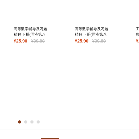
高等数学辅导及习题
高等数学辅导及习题
精解 下册(同济第八
精解 下册(同济第八
版)2024
版)
¥
25
.90
¥
39
.80
¥
25
.90
¥
39
.80
¥