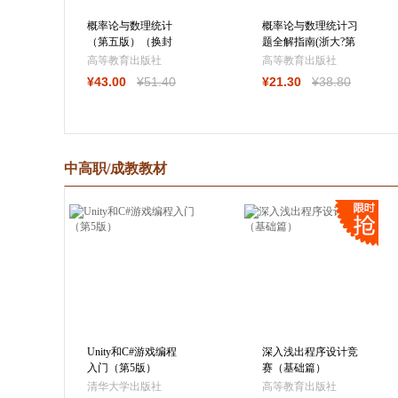
概率论与数理统计
概率论与数理统计习
（第五版）（换封
题全解指南(浙大?第
面）
五版)
高等教育出版社
高等教育出版社
¥
43
.00
¥
51
.40
¥
21
.30
¥
38
.80
中高职/成教教材
Unity和C#游戏编程
深入浅出程序设计竞
入门（第5版）
赛（基础篇）
清华大学出版社
高等教育出版社