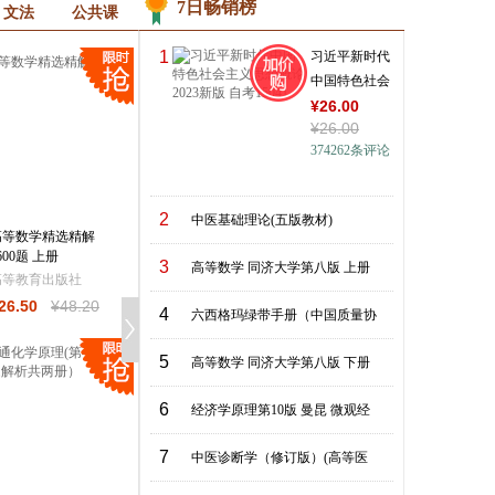
7日畅销榜
文法
公共课
1
习近平新时代
中国特色社会
主义思想概
¥
26
.00
¥
26
.00
论 202
374262
条评论
2
中医基础理论(五版教材)
高等数学精选精解
心理学研究方法
现代心理与教育统
600题 上册
学（第5版）
3
高等数学 同济大学第八版 上册
高等教育出版社
人民教育出版社
北京师范大学出版
26
.50
¥
48
.20
¥
22
.50
¥
42
.80
¥
49
.50
¥
66
.00
4
六西格玛绿带手册（中国质量协
5
高等数学 同济大学第八版 下册
6
经济学原理第10版 曼昆 微观经
7
中医诊断学（修订版）(高等医