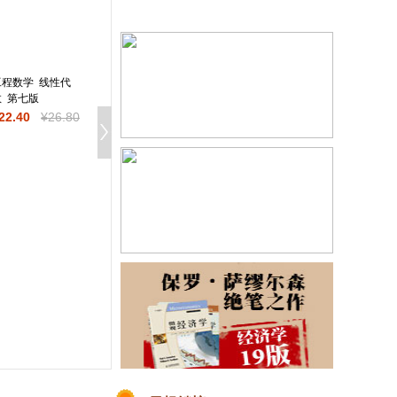
工程数学 线性代
概率论与数理统计附
“习近平新时代中国
数 第七版
册学习辅导与习题选
特色社会主义思想
解(浙大·第五版)
论”参考讲义（试用
22
.40
¥
26
.80
¥
21
.90
¥
39
.80
¥
58
.00
¥
58
.00
版）2025版
马克思主义哲学（第
宪法学（第二版）
二版）
（马克思主义理论
究和建设工程重点
¥
35
.10
¥
42
.00
¥
40
.00
¥
47
.80
材）