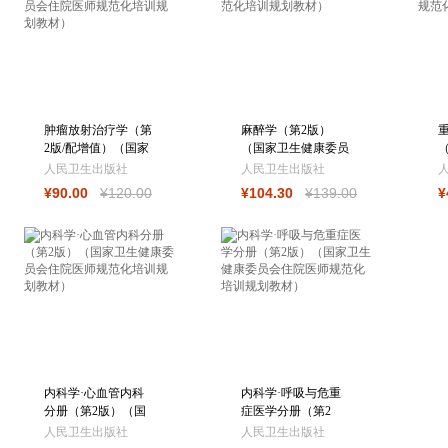
肿瘤放射治疗学（第
麻醉学（第2版）
2版/配增值）（国家
（国家卫生健康委员
卫生健康委员会住院
会住院医师规范化培
人民卫生出版社
人民卫生出版社
医师规范化
训规划教材）
¥
90
.00
¥
120
.00
¥
104
.30
¥
139
.00
¥
内科学·心血管内科
内科学·呼吸与危重
分册（第2版）（国
症医学分册（第2
家卫生健康委员会住
版）（国家卫生健康
人民卫生出版社
人民卫生出版社
院医师规范
委员会住院医