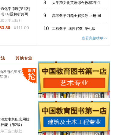
8
大学跨文化英语综合教程2学生
通化学原理(第4版)
概率论与数理统计精
数学分析中的典型
（书+习题解析共两
选精解500题
题与方法（第3版
9
高等数学习题全解指导 上册 同
册）
北京大学出版社
高等教育出版社
高等教育出版社
83
.30
¥
111
.00
¥
26
.40
¥
48
.00
¥
54
.30
¥
98
.80
10
工程数学 线性代数 第七版
查看完整榜单>>
文法
其他专业
柴油发电机组实用技
零起点学看汽车电路
西门子S7-1500 PL
术技能（第2版）
图（第2版）
编程及应用
化学工业出版社
化学工业出版社
电子工业出版社