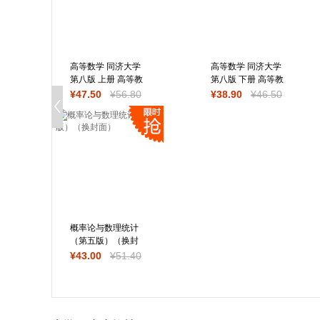
高等数学 同济大学
高等数学 同济大学
第八版 上册 高等教
第八版 下册 高等教
育出版社
育出版社 第8版
¥
47
.50
¥
56
.80
¥
38
.90
¥
46
.50
概率论与数理统计
（第五版）（换封
面）
¥
43
.00
¥
51
.40