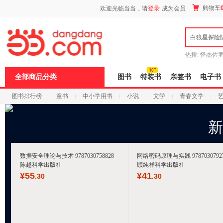
新
购物车
欢迎光临当当，请
登录
成为会员
窗
口
打
白狼星探险
开
无
障
热搜:
怪杰佐
碍
谎
吾辈如神
说
全部商品分类
图书
特装书
亲签书
电子书
明
页
图书排行榜
童书
中小学用书
小说
文学
青春文学
面,
按
科技
进口原版
电子书
Ctrl
加
新
波
浪
键
打
数据安全理论与技术 9787030758828
网络密码原理与实践 97870307927
开
陈越科学出版社
顾纯祥科学出版社
导
¥
55
¥
41
.30
.30
盲
模
式