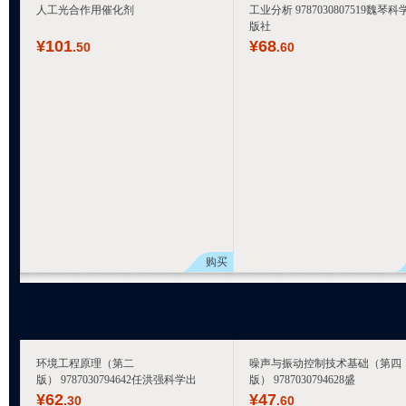
人工光合作用催化剂
工业分析 9787030807519魏琴科
版社
¥
101
¥
68
.50
.60
购买
环境工程原理（第二
噪声与振动控制技术基础（第四
版） 9787030794642任洪强科学出
版） 9787030794628盛
¥
62
¥
47
.30
.60