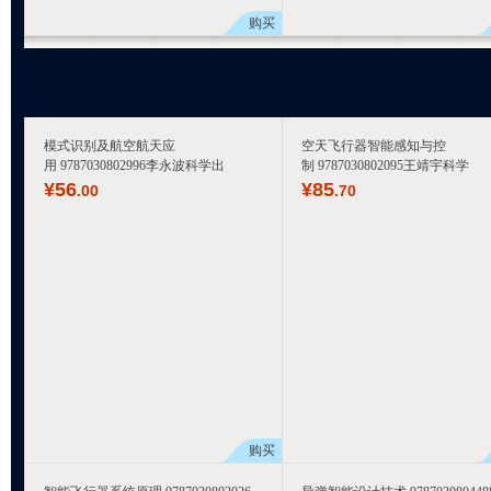
购买
模式识别及航空航天应
空天飞行器智能感知与控
用 9787030802996李永波科学出
制 9787030802095王靖宇科学
¥
56
¥
85
.00
.70
购买