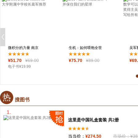
微积分的力量 南京
生机：如何喂饱全世
吴军
师范大学附属中
界，并保住我们
义 
¥
51
.70
¥
69
.00
¥
75
.70
¥
89
.00
¥
69
电子书
¥
19
.99
热
搜图书
1.
这里是中国礼盒套装 共2册
当当价：
¥
274
.50
市场价：
¥
38