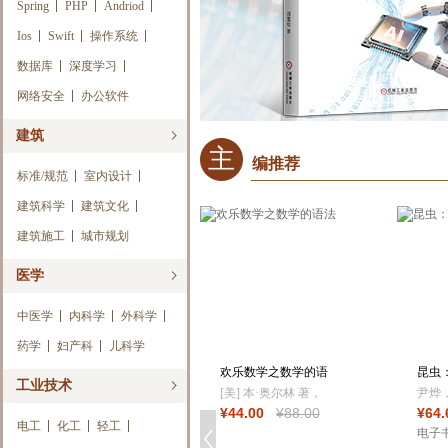
Spring
PHP
Andriod
Ios
Swift
操作系统
数据库
深度学习
网络安全
办公软件
建筑
主
编推荐
标准/规范
室内设计
建筑科学
建筑文化
建筑施工
城市规划
医学
中医学
内科学
外科学
药学
妇产科
儿科学
欢乐数学之数学的语
昆虫
工业技术
法
王
[美] 本·奥尔林 著，
尹烨
¥
44
.00
¥
88
.00
¥
64
.
阳曦 译，未读 出品
品
电工
化工
轻工
电子