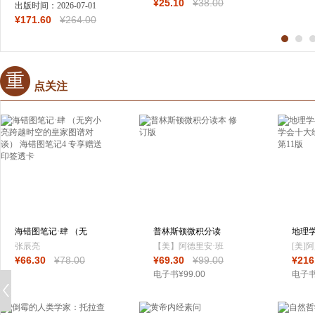
¥
25
.10
¥
38
.00
德里克·B. 罗威
出版时间：
2026-07-01
韦迪
问！黑洞科普入门宝
问！
¥
171
.60
¥
264
.00
典，从霍金辐射到虫
宝典
洞猜想，0基础速通
理前
黑洞物理学百年框
架）
重
点关注
海错图笔记·肆 （无
普林斯顿微积分读
地理
穷小亮跨越时
本 修订版
地理
张辰亮
【美】阿德里安·班
[美]
¥
66
.30
¥
78
.00
¥
69
.30
¥
99
.00
¥
216
纳
浪
电子书
¥
99
.00
电子