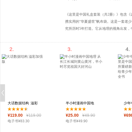
《这里是中国礼盒套装（共2册）》包含《
携实用的“华夏盛世”帆布袋。这是一套老少
究所历时5年打造。它从地理的视角出发，
和自然之美，《这里是中国2》从时间的角
书以广阔的地理视角和宏大的时间尺度，
2.
3.
4.
觉盛宴的同时，了解中国的过去、现在，
大话数据结构 溢彩
半小时漫画中国地
少年
加强版
理 从长江长城到
册“
¥
119
.00
¥
119
.00
¥
25
.00
¥
49
.90
¥
69
电子书
¥
83
.30
电子书
¥
49
.90