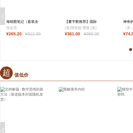
海错图笔记（套装全
【董宇辉推荐】国际
神奇的
4册）（专享印
科普大师丛书（
开发
张辰亮
[美]理查德·费曼 [美]
（英
¥
265
.20
¥
312
.00
¥
361
.00
¥
380
.00
¥
74
.
尼尔·德格拉斯·泰森
维奇
等著，孙亚飞 阳曦
等译，未读出品
超
值低价