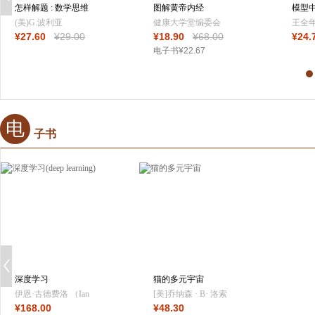
怎样解题 : 数学思维
图解黄帝内经
模型
的新方法（新
演化
(美)G.波利亚
健康大学堂编委会
王全
¥
27
.60
¥
29
.00
¥
18
.90
¥
68
.00
¥
24
.
编著 凤凰含章出品
电子书
¥
22
.67
电
子书
深度学习
猫的多元宇宙
(deep learning)
伊恩·古德费洛 （Ian
[美]乔纳森 · B· 洛索
¥
168
.00
¥
48
.30
Goodfellow）, 约书
斯