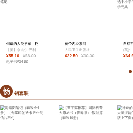
倒霉的人类学家：托
黄帝内经素问
自然
拉查笔记
理 入
【英】奈吉尔·巴利
人民卫生出版社
(英)
¥
55
.10
¥
58
.00
¥
22
.50
¥
30
.00
¥
64
.
后浪
电子书
¥
34
.80
畅
销套装