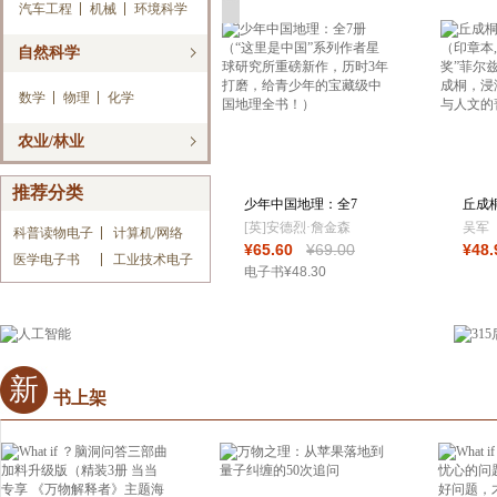
汽车工程
机械
环境科学
自然科学
数学
物理
化学
农业/林业
推荐分类
少年中国地理：全7
丘成
册（“这里是中
与美（
[英]安德烈·詹金森
吴军
科普读物电子
计算机/网络
¥
65
.60
¥
69
.00
¥
48
.
医学电子书
工业技术电子
电子书
¥
48
.30
新
书上架