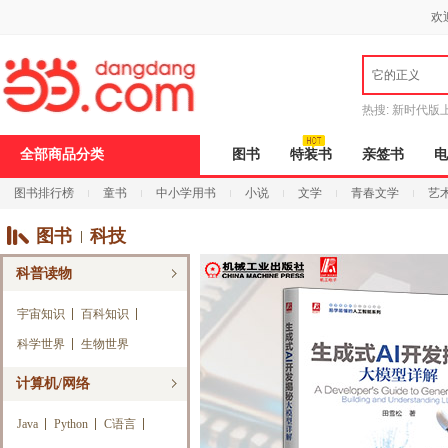
新
欢
窗
口
打
它的正义
开
无
障
热搜:
新时代版
碍
邮
说
全部商品分类
图书
特装书
亲签书
电
明
页
图书排行榜
童书
中小学用书
小说
文学
青春文学
艺
面,
按
Ctrl
图书
科技
加
波
科普读物
浪
键
打
宇宙知识
百科知识
开
科学世界
生物世界
导
盲
模
计算机/网络
式
Java
Python
C语言