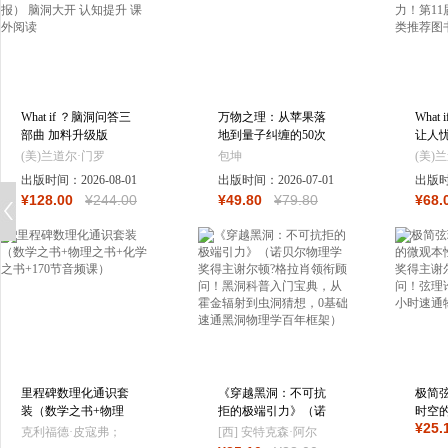
What if ？脑洞问答三
万物之理：从苹果落
What
部曲 加料升级版
地到量子纠缠的50次
让人忧
（精装3册 当当专享
追问
料升级
(美)兰道尔·门罗
包坤
(美)
《万物解释者》主题
题，才
出版时间：
2026-08-01
出版时间：
2026-07-01
出版
海报） 脑洞大开 认
能力！
¥
128
.00
¥
244
.00
¥
49
.80
¥
79
.80
¥
68
.
知提升 课外阅读
书奖
书，
里程碑数理化通识套
《穿越黑洞：不可抗
极简
装（数学之书+物理
拒的极端引力》（诺
时空
¥
25
.
之书+化学之书+170
贝尔物理学奖得主谢
贝尔
克利福德·皮寇弗；
[西] 安特克森·阿尔
节音频课）
尔顿?格拉肖领衔顾
尔顿