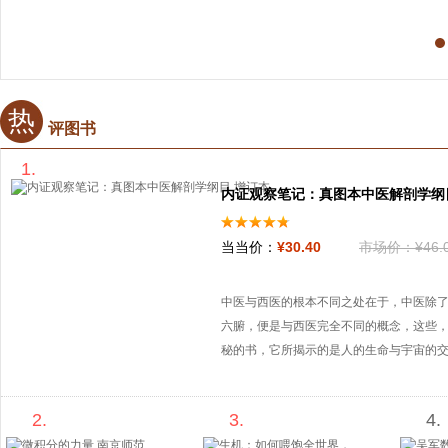
亚·本吉奥 （Yoshua
Bengio）
热
评图书
1.
内证观察笔记：真图本中医解剖学纲
当当价：
¥
30
.40
市场价：
¥
46
.
中医与西医的根本不同之处在于，中医除
六腑，便是与西医完全不同的概念，这些，
秘的书，它所揭示的是人的生命与宇宙的交
学纲目增订本)》以道教文化和知识为背景
又有内在实证，必然会对专门的医家，道
2.
3.
4.