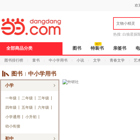
新
欢
窗
口
打
文物小精灵
开
无
障
热搜:
白狼星探
碍
说
全部商品分类
图书
特装书
亲签书
电
明
页
图书排行榜
童书
中小学用书
小说
文学
青春文学
艺
面,
按
Ctrl
图书
中小学用书
加
波
小学
浪
键
打
一年级
二年级
三年级
开
四年级
五年级
六年级
导
盲
小学通用
小升初
模
式
幼小衔接
初中