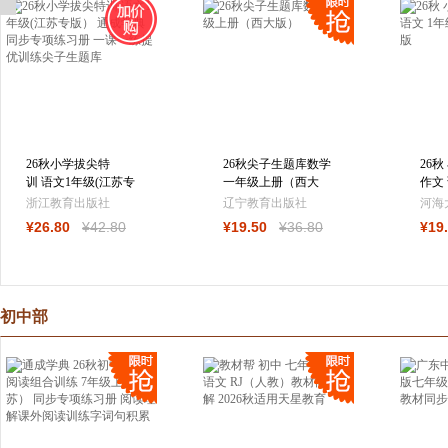
26秋小学拔尖特
26秋尖子生题库数学
26
训 语文1年级(江苏专
一年级上册（西大
作文
版） 通成学典 同步
版）
级上
浙江教育出版社
辽宁教育出版社
河海
专项练习册 一
¥
26
.80
¥
42
.80
¥
19
.50
¥
36
.80
¥
19
初中部