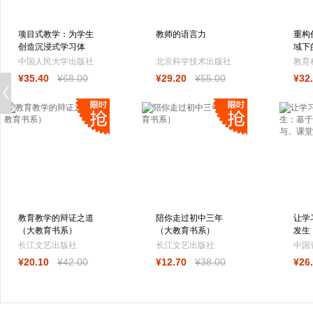
项目式教学：为学生
教师的语言力
重构
创造沉浸式学习体
域下
验 团购电话：
中国人民大学出版社
北京科学技术出版社
教育
4001066666转6
¥
35
.40
¥
68
.00
¥
29
.20
¥
55
.00
¥
32
公司
教育教学的辩证之道
陪你走过初中三年
让学
（大教育书系）
（大教育书系）
发生
态、
长江文艺出版社
长江文艺出版社
中国
生态
¥
20
.10
¥
42
.00
¥
12
.70
¥
38
.00
¥
26
人民教育出版社
教育科学出版社
人民文学出版社
浙江教育出版社