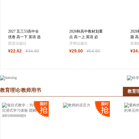
2027 五三53高中全
2026秋高中教材划重
202
优卷 高一下 英语 选
点 高一上 英语 必
题 高
择性必修第一册 北
修 第二册 外研版 教
修 
西安出版社
开明出版社
首都
师大版 高中
材同步讲解
同步
¥
22
.62
¥
34
.80
¥
29
.00
¥
54
.80
¥
34
教育理论/教师用书
教育