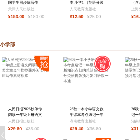
国学生同步练写作
本 小学1 （英语分级
（含
(英文版 套装共6册)
读物（支持免费APP
天津人民出版社
人民教育出版社
上海
朗读） 三年级
¥
153
.00
¥
180
.00
¥
12
.50
¥
25
.00
¥
16
小学部
人民日报2026秋伴你
26秋一本小学语文数
26
阅读一年级上册语文
学课本考点速记一年
记一
阅读理解优美文章金
级上册人教版知识点
材课
人民日报出版社
湖南教育出版社
湖南
句摘抄课外
归纳总结高
课本
¥
29
.80
¥
35
.00
¥
29
.40
¥
36
.80
¥
31