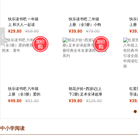
快乐读书吧 一年级
快乐读书吧 二年级
快乐
上 和大人一起读
上册 （全5册）小狗
上册
（全4册）
的小房子、“歪脑
生童
¥
29
.80
¥
59
.80
¥
39
.80
¥
79
.00
¥
39
袋”木头桩、
林童
快乐读书吧 六年级
朝花夕拾+西游记(上
红星
上册 （全3册）爱的
下2册) 足本全译超厚
导读
教育、小英雄雨来、
七年级上册经典全本
名著
¥
49
.80
¥
91
.40
¥
39
.80
¥
126
.80
¥
39
童年
名著课程
书籍
中小学阅读