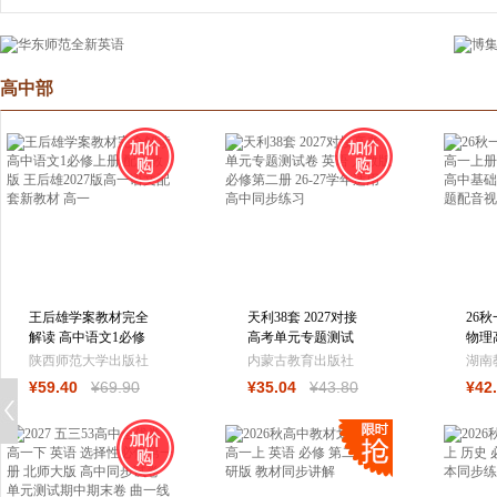
高中部
王后雄学案教材完全
天利38套 2027对接
26
解读 高中语文1必修
高考单元专题测试
物理
上册 配人教版 王后
卷 英语 人教版必修
习方
陕西师范大学出版社
内蒙古教育出版社
湖南
雄2027版高
第二册 26-27
知识
¥
59
.40
¥
69
.90
¥
35
.04
¥
43
.80
¥
42