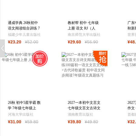
通成学典 26秋初中
教材帮 初中 七年级
广东
语文阅读组合训练 7
上册 语文 RJ（人
秋新
年级上·（江苏） 同
教）教材同步讲
版上
福建少年儿童出版社
南京师范大学出版社
世界
步专项练习
解 2026秋适用天
训练
¥
23
.20
¥
52
.00
¥
29
.60
¥
56
.90
¥
48
26秋 初中5星学霸 数
2027一本初中文言文
202
学 7年级七年级上
七年级文言文古诗文
作文
册 人教版
阅读技能训练100篇
文专
河海大学出版社
湖南教育出版社
首都
初一语文文
线 
¥
31
.00
¥
59
.80
¥
39
.80
¥
49
.80
¥
32