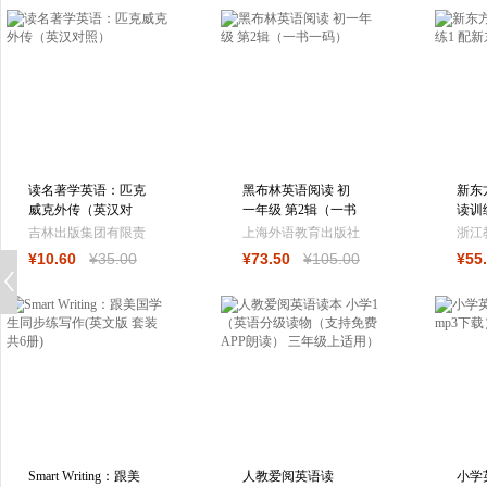
读名著学英语：匹克
黑布林英语阅读 初
新东
威克外传（英汉对
一年级 第2辑（一书
读训
照）
一码）
师讲
吉林出版集团有限责
上海外语教育出版社
浙江
¥
10
.60
¥
35
.00
¥
73
.50
¥
105
.00
¥
55
任公司
Smart Writing：跟美
人教爱阅英语读
小学