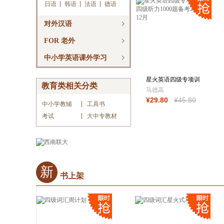
日语
韩语
法语
德语
对外汉语
FOR 老外
中小学英语课外学习
星火英语四级专项训
教育类相关分类
练简四级听力10
马德高
¥
29
.80
¥
45
.80
中小学教辅
工具书
考试
大中专教材
新
书上架