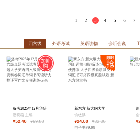
箱包皮
手表饰
1
2
3
4
5
6
运动户
7
汽车用
食品
手机通
四六级
外语考试
英语读物
会听会说
数码影
电脑办
大家电
家用电
备考2025年12月华研
新东方 新大纲大学
新
英语六级真题考
四级词汇词根+联
根
潘晓燕 主编
俞敏洪
俞
¥
52
.40
¥
69
.80
¥
24
.00
¥
32
.00
¥
电子书
¥
9
.99