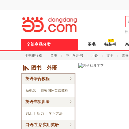
新
窗
口
打
开
无
障
热
碍
说
全部商品分类
图书
特装书
亲
明
页
图书排行榜
童书
中小学用书
小说
文学
青春
面,
按
Ctrl
图书
外语
加
波
英语综合教程
浪
键
打
新概念
剑桥国际英语教程
开
导
英语专项训练
盲
模
词汇
听力
学习方法
式
口语/生活实用英语