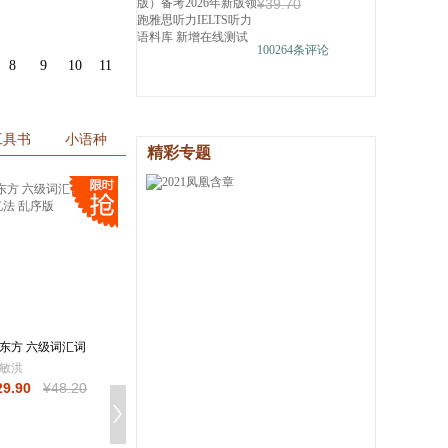
¥
39
.70
真题语料库
具
品
100264
条评论
外
8
9
10
11
品
讯
工具书
小语种
精彩专题
音
公
器
东方 六级词汇词
新东方 四级听力强
新东方 四级阅读强
+联想记忆法
化训练600题
化训练800题 大
敏洪
新东方考试研究中心
新东方考试研究中
29
.90
¥
48
.20
¥
27
.80
¥
42
.80
¥
29
.80
¥
45
.80
电子书
¥
19
.99