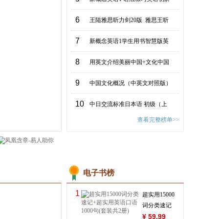
6
王陆雅思听力剑20版 雅思王听
7
新概念英语1学生用书智慧版英
8
用英文介绍美丽中国+文化中国
新编剑桥商务英语口
试手册（中、高
9
中国文化概况（中英文对照版）
陈小慰
¥
61
.90
¥
86
.00
10
中日交流标准日本语 初级（上
查看完整榜单>>
电子书榜
1
超实用15000
词分类速记
+超实用英语
¥
59.99