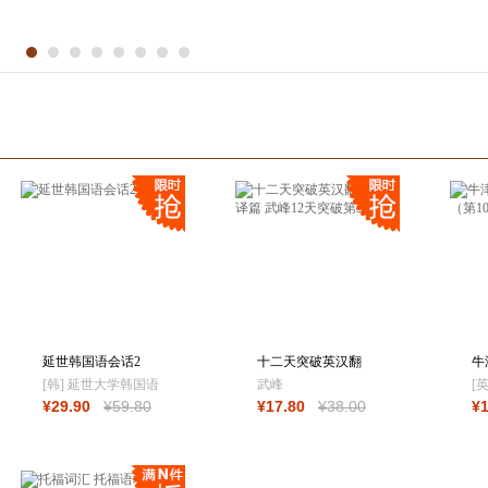
掌握学习的英语好方
法
延世韩国语会话2
十二天突破英汉翻
牛
译 笔译篇 武峰12
典
[韩] 延世大学韩国语
武峰
[
¥
29
.90
¥
59
.80
¥
17
.80
¥
38
.00
¥
学堂 著；左昭 译