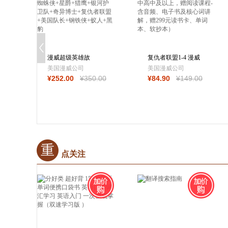
漫威超级英雄故
复仇者联盟1-4 漫威
事 英文原版（套装
英文原版 复联1
美国漫威公司
美国漫威公司
¥
252
.00
¥
350
.00
¥
84
.90
¥
149
.00
重
点关注