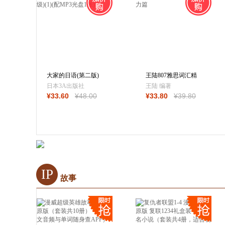
大家的日语(第二版)
王陆807雅思词汇精
(初级)(1)(配MP
讲听力篇
日本3A出版社
王陆 编著
¥
33
.60
¥
48
.00
¥
33
.80
¥
39
.80
IP
故事