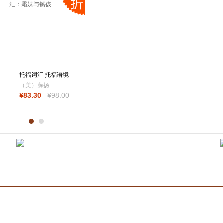
托福词汇 托福语境
词汇：霜妹与锈
（美）薛扬
¥
83
.30
¥
98
.00