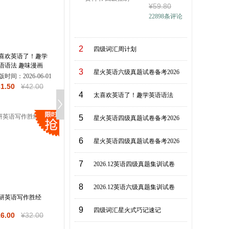
¥
59
.80
学四
22898
条评论
2
四级词汇周计划
喜欢英语了！趣学
非遗里的中国（中英
汤姆·索亚历险记 英
语语法 趣味漫画
对照版）
文插图版 精装 无删
3
星火英语六级真题试卷备考2026
程图解 细致拆解
节 随书赠生词本 “
版时间：
2026-06-01
张玫
【美】马克·吐温,栗
法要点 轻松吃透
国文坛巨子”马克吐
31
.50
¥
42
.00
出版时间：
2026-01-15
子文化 出品,有容书
出版时间：
2026-07-
础语法
温代表作 一部充满
4
太喜欢英语了！趣学英语语法
¥
56
.90
¥
79
.00
¥
44
.20
¥
52
.00
邦 发行
冒险精神的成长历
记
5
星火英语四级真题试卷备考2026
6
星火英语四级真题试卷备考2026
7
2026.12英语四级真题集训试卷
8
2026.12英语六级真题集训试卷
研英语写作胜经
新编英语语法大全集
大家的日语(第二版)
（配练习册 全2册）
初级1.2主教材套装
9
四级词汇星火式巧记速记
16
.00
¥
32
.00
韩国名师张秀溶带你
(初级1.2共2册)
[韩]张秀溶
日本3A出版社 编著
重塑完整语法体系