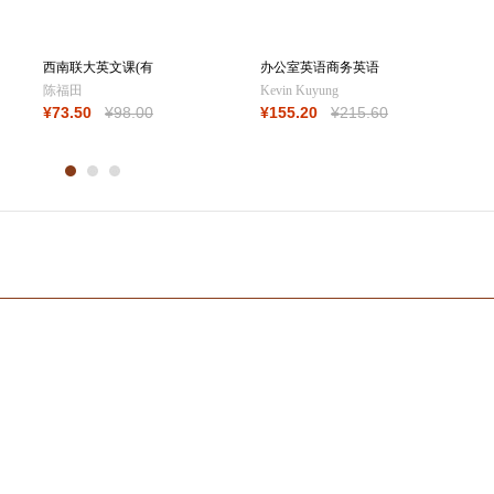
西南联大英文课(有
办公室英语商务英语
声珍藏版)
速学速用（套装
陈福田
Kevin Kuyung
¥
73
.50
¥
98
.00
¥
155
.20
¥
215
.60