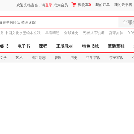
购物车
0
我的订单
我的云书房
欢迎光临当当，请
登录
成为会员
全部
白狼星探险队 壁画迷踪
全部分
搜:
中国文化水墨绘本立秋
早春晴朗
全球通史
死者从不说谎
吾辈如神
9.
尾品汇
图书
签书
电子书
课程
正版教材
特色书城
童装童鞋
电子书
文学
艺术
成功励志
管理
历史
哲学宗教
亲子家教
音像
影视
时尚美
母婴用
玩具
孕婴服
童装童
家居日
家具装
服装
鞋