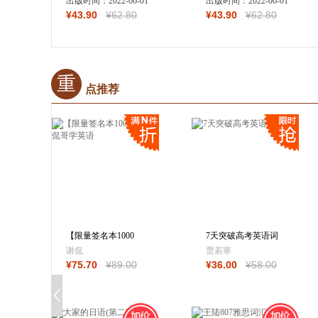
出版时间：
2022-06-01
出版时间：
2022-06-01
¥
43
.90
¥
62
.80
¥
43
.90
¥
62
.80
重
点推荐
【限量签名本1000
7天突破高考英语词
本】跟侃哥学英语
汇
谢侃
贾若寒
¥
75
.70
¥
89
.00
¥
36
.00
¥
58
.00