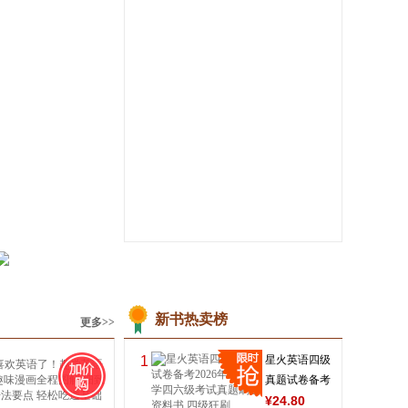
新东方 大学英语六
新东方 六级写作高
级考试全真预测
分范文120篇
新东方考试研究中心
新东方考试研究中
¥
5
.40
¥
12
.00
¥
25
.90
¥
39
.80
电子书
¥
3
.00
电子书
¥
19
.99
新书热卖榜
更多>>
1
星火英语四级
真题试卷备考
2026年12月大
¥
24
.80