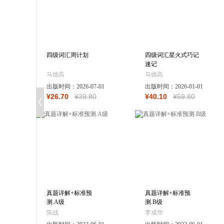
四级词汇周计划
四级词汇星火式巧记
速记
马德高
马德高
出版时间：
2026-07-01
出版时间：
2026-01-01
¥
26
.70
¥
39
.80
¥
40
.10
¥
59
.80
真题详解+标准预
真题详解+标准预
测.A级
测.B级
陈战
李成华