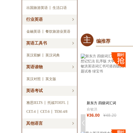
出国旅游英语
生活口语
行业英语
金融英语
餐饮旅游业英语
主
编推荐
英语工具书
英汉双解
英汉词典
英语读物
英汉对照
英文版
英语考试
雅思IELTS
托福TOEFL
新东方 四级词汇词
根+联想记忆法
俞敏洪
CET-4
CET-6
TEM-4/8
¥
36
.00
¥
48
.20
其他语言