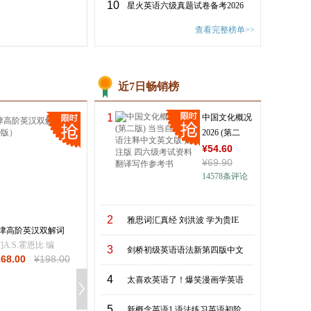
出版时间：
2026-08-01
出版时间：
2026-03-
10
星火英语六级真题试卷备考2026
快速扫清语法盲区
¥
66
.00
¥
88
.00
¥
83
.60
¥
96
.00
查看完整榜单>>
近7日畅销榜
1
中国文化概况
2026 (第二
版) 当当自
¥
54
.60
¥
69
.90
营 双语
14578
条评论
2
雅思词汇真经 刘洪波 学为贵IE
津高阶英汉双解词
雅思阅读真经总纲
牛津英汉双解小词
（第10版）
（机考笔试综合版
(第10版)
英]A.S.霍恩比 编
刘洪波
（英）萨拉·霍克
3
剑桥初级英语语法新第四版中文
168
.00
¥
198
.00
¥
20
.00
¥
39
.90
¥
36
.10
¥
46
.90
（Sara Hawker）主
4
太喜欢英语了！爆笑漫画学英语
5
新概念英语1 语法练习英语初阶