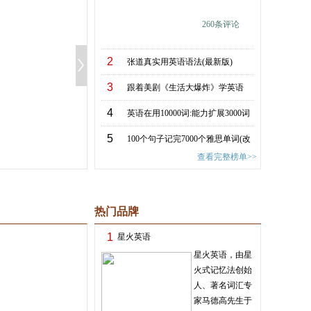
口语1000句
260
条评论
(套装共2册)
2
张道真实用英语语法(最新版)
米老鼠黑白经典漫
迪士尼英文原版 经
3
跟着美剧《生活大爆炸》学英语
画：90周年双语限
典童话：冰雪奇
华特.迪士尼（香
青橙英语
¥
132
.70
¥
198
.00
¥
107
.30
¥
149
.
港）有限公司
4
英语在用10000词:能力扩展3000词
5
100个句子记完7000个雅思单词(改
查看完整榜单>>
版升级)
热门品牌
1
星火英语
星火英语，由星
火式记忆法创始
人、著名词汇专
家马德高先生于