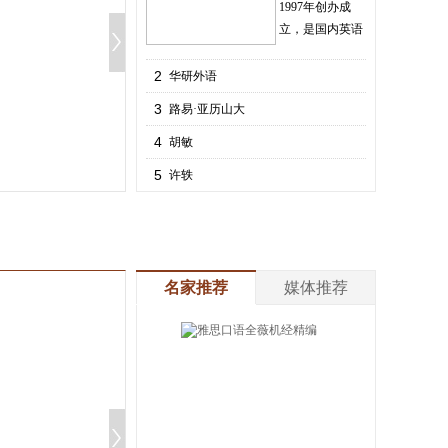
1997年创办成
立，是国内英语
考试第一品牌。
大学必备英语语法
张道真实用英语语
2
华研外语
（附赠语法速查手
(新版)——著名
张福元
张道真
¥
35
.90
¥
49
.80
¥
28
.10
¥
39
.90
3
路易·亚历山大
电子书
¥
11
.97
4
胡敏
5
许轶
名家推荐
媒体推荐