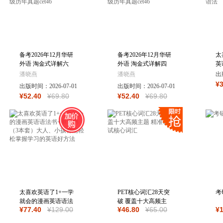
备考2026年12月华研
备考2026年12月华研
太
外语 淘金式详解六
外语 淘金式详解四
英
级英语真题试卷含6
级英语真题试卷含6
全
潘晓燕
潘晓燕
出
月新真题大学英语四
月新真题大学英语四
语
¥
出版时间：
2026-07-01
出版时间：
2026-07-01
六级历年真题cet46
六级历年真题cet46
基
¥
52
.40
¥
69
.80
¥
52
.40
¥
69
.80
太喜欢英语了1+一学
PET核心词汇28天突
考
就会的漫画英语语法
破 覆盖十大高频主
¥
77
.40
¥
129
.00
¥
46
.80
¥
65
.00
¥
书+单词书（3本套）
题 精准讲解考试核
大人、小孩都能轻松
心词汇