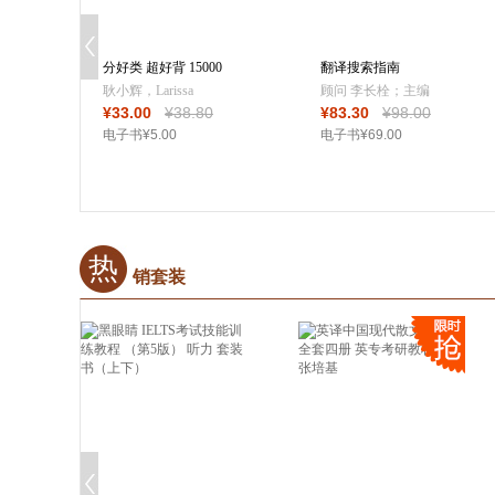
分好类 超好背 15000
翻译搜索指南
英语单词便携
耿小辉，Larissa
顾问 李长栓；主编
¥
33
.00
¥
38
.80
¥
83
.30
¥
98
.00
Cherry（加），
王华树；副主编 刘
电子书
¥
5
.00
电子书
¥
69
.00
Jordan
世界、张成智
Andre（加），
Michael
Philip（美），昂秀
外语教学研究组
热
销套装