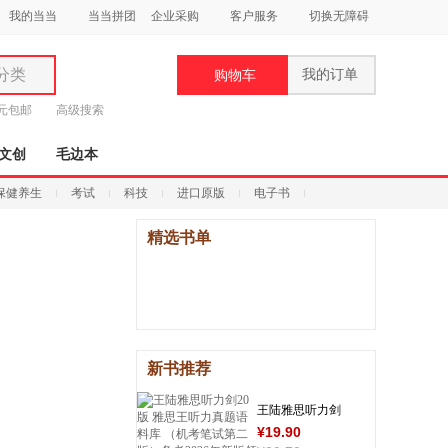
我的当当
当当拼团
企业采购
客户服务
切换无障碍
分类
我的订单
购物车
类
9元包邮
高级搜索
文创
毛边本
保健养生
考试
科技
进口原版
电子书
精选书单
妆
品
饰
鞋
新书推荐
用
饰
王陆雅思听力剑
¥
19
.90
20版 雅思王听力