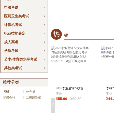
司法考试
医药卫生类考试
计算机考试
热
职业技能鉴定
销
成人高考
学历考试
艺术/体育类水平考试
其他类考试
推荐分类
2026李焕逻辑72技管
李林2
考研
公务员
理类与经济类联
讲精练
李焕
李林
初级会计
二级建造师
¥
55
.90
¥
99
.80
¥
44
.