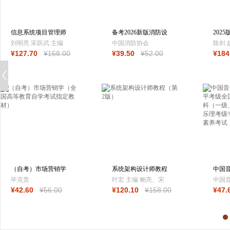
信息系统项目管理师
备考2026新版消防设
202
教程（第4版）
施操作员（中级
合能
刘明亮 宋跃武 主编
中国消防协会
陈剑 
¥
127
.70
¥
168
.00
¥
39
.50
¥
52
.00
¥
184
张树玲 刘玲 王喜升
著 ；
副主编
（自考）市场营销学
系统架构设计师教程
中国
（全国高等教育
（第2版）
术水
毕克贵
叶宏 主编 鲍亮、宋
中国
¥
42
.60
¥
56
.00
¥
120
.10
¥
158
.00
¥
47
.
胜利、蔺一帅 副主
员会
编