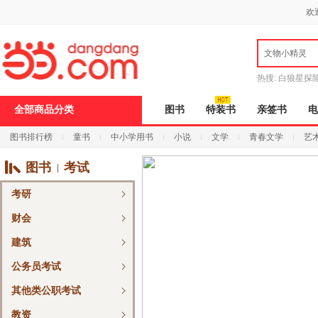
新
欢
窗
口
打
文物小精灵
开
无
障
热搜:
白狼星探
碍
说
全部商品分类
图书
特装书
亲签书
电
明
页
图书排行榜
童书
中小学用书
小说
文学
青春文学
艺
面,
按
Ctrl
图书
考试
加
波
考研
浪
键
财会
打
开
建筑
导
盲
公务员考试
模
式
其他类公职考试
教资