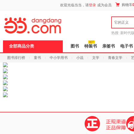
新
购物车
欢迎光临当当，请
登录
成为会员
窗
口
打
它的正义
开
无
障
热搜:
新时代
碍
有兽焉全集
说
全部商品分类
图书
特装书
亲签书
电子书
明
页
图书排行榜
童书
中小学用书
小说
文学
青春文学
面,
按
科技
进口原版
电子书
Ctrl
加
波
浪
键
打
开
导
盲
模
式