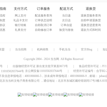
箱包皮
指南
支付方式
订单服务
配送方式
退换货
手表饰
流程
网上支付
配送服务查询
当日递
退换货服务查询
运动户
制度
礼品卡支付
订单状态说明
次日达
自助申请退换货
汽车用
协议
银行转账
自助取消订单
订单自提
退换货进度查询
食品
优惠
礼券支付
自助修改订单
验货与签收
退款方式和时间
手机通
数码影
电脑办
联盟
|
当当招商
|
机构销售
|
手机当当
|
官方Blog
|
知
大家电
家用电
Copyright 2004 - 2024 当当网. All Rights Reserved
9号
|
出版物经营许可证 新出发京批字第直0673号
|
食品经营许可证：JY1110
京公网安备11010502037644号
|
经营许可证编号：合字B2-20
信息举报电话：4001066666-5，涉未成年举报电话：4001066666-9，邮箱：
jubao
北京当当科文电子商务有限公司
，通信地址：北京市东城区藏经馆胡同17号1幢A103