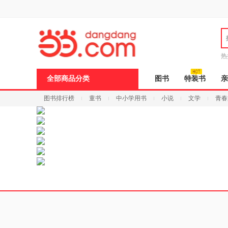
新
窗
口
打
开
无
障
热
碍
说
全部商品分类
图书
特装书
亲
明
页
图书排行榜
童书
中小学用书
小说
文学
青春
面,
按
Ctrl
加
波
浪
键
打
开
导
盲
模
式