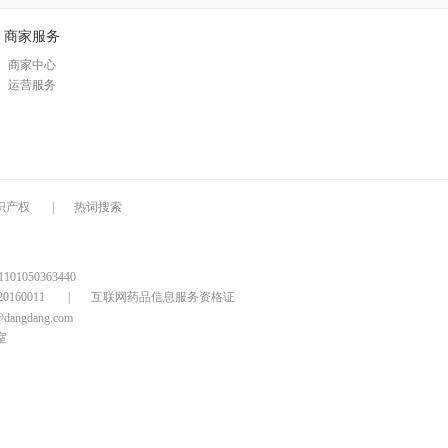
具
商家服务
品
外
商家中心
运营服务
品
讯
音
公
识产权
|
热词搜索
器
1050363440
160011
|
互联网药品信息服务资格证
@dangdang.com
室