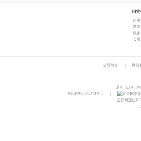
购物
购买
发票
服务
会员
公司简介
|
网站
京ICP证04118
京ICP备17043473号-1
|
互联网违法和不良