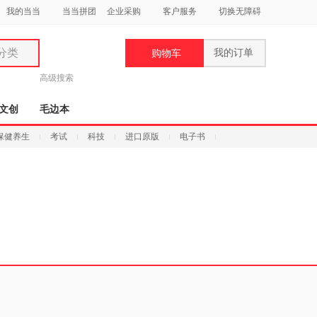
我的当当
当当拼团
企业采购
客户服务
切换无障碍
分类
我的订单
购物车
类
高级搜索
文创
毛边本
保健养生
考试
科技
进口原版
电子书
妆
品
饰
鞋
用
饰