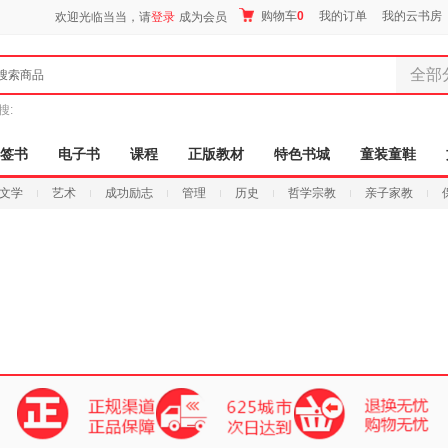
购物车
0
我的订单
我的云书房
欢迎光临当当，请
登录
成为会员
全部
搜索商品
全部分
搜:
尾品汇
图书
签书
电子书
课程
正版教材
特色书城
童装童鞋
电子书
文学
艺术
成功励志
管理
历史
哲学宗教
亲子家教
音像
影视
时尚美
母婴用
玩具
孕婴服
童装童
家居日
家具装
服装
鞋