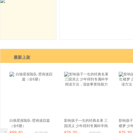
现代、极简，一目了然，为此类童书呈现出
适合少年儿童，又适合成年人不仅能满足
欲，也有助于解答成年人对宇宙及未知的
最新上架
白狼星探险队·壁画迷踪篇
影响孩子一生的经典名著 三
影响孩子
（全6册）
国演义 少年得到专属科学阅
楼梦 少
读方法，读故事更练能力
方法，读
¥
89
.40
¥
25
.30
¥
25
.30
¥
178
.80
¥
29
.80