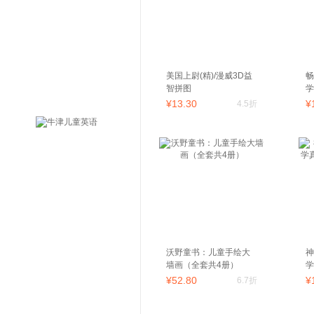
美国上尉(精)/漫威3D益
畅
智拼图
学
¥
13
.30
¥
4.5折
沃野童书：儿童手绘大
神
墙画（全套共4册）
学
学
¥
52
.80
¥
6.7折