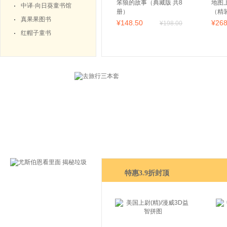
笨狼的故事（典藏版 共8
地图
中译·向日葵童书馆
册）
（精
真果果图书
的世
¥
148
.50
¥
26
¥
198
.00
-1
红帽子童书
史课
特惠3.9折封顶