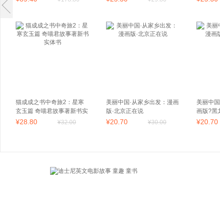
猫成成之书中奇旅2：星寒
美丽中国·从家乡出发：漫画
美丽中国
玄玉篇 奇喵君故事著新书实
版·北京正在说
画版?黑
体书
¥
28
.80
¥
20
.70
¥
20
.70
¥
32
.00
¥
30
.00