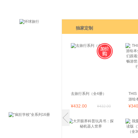
独家定制
去旅行系列（全4册）
THI
游绘
让我
¥
432
.00
¥
34
¥
432
.00
光机
园小
科全