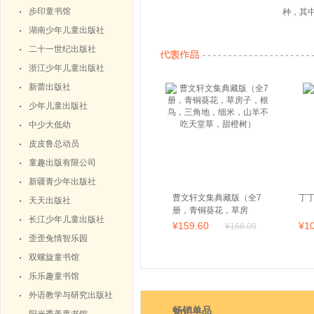
步印童书馆
种，其
大奖等
湖南少年儿童出版社
二十一世纪出版社
浙江少年儿童出版社
新蕾出版社
少年儿童出版社
中少大低幼
皮皮鲁总动员
童趣出版有限公司
新疆青少年出版社
曹文轩文集典藏版（全7
丁
天天出版社
册，青铜葵花，草房
长江少年儿童出版社
子，根鸟，三角地，细
¥
159
.60
¥
1
¥
168
.00
米，山羊不吃天堂草，
歪歪兔情智乐园
甜橙树）
双螺旋童书馆
乐乐趣童书馆
外语教学与研究出版社
畅销单品