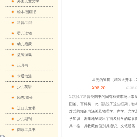
外国儿童文学
绘本/图画书
科普/百科
婴儿读物
幼儿启蒙
益智游戏
玩具书
卡通动漫
星光的速度（精装大开本，
少儿英语
¥
98
.20
友的天文物理书，2017年
¥
138
.
童插画大展作品）
1.跳脱了科普类图书的固有框架市场上常
励志/成长
图鉴、百科类，此书跳脱了这些框架，独树
进口儿童书
炸式的知识内涵涉及物理学、声学、光学
学知识，密集地呈现出宇宙及科学的诸多图
少儿期刊
具一格，具收藏价值别具通识、文笔通俗
阅读工具书
物理学、声学、光学及天文学等广博的知