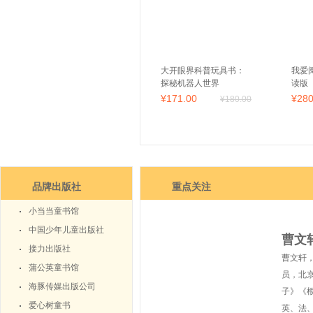
大开眼界科普玩具书：
我爱
探秘机器人世界
读版
系列（
¥
171
.00
¥
28
¥
180
.00
儿童
品牌出版社
重点关注
小当当童书馆
中国少年儿童出版社
曹文
接力出版社
曹文轩，
蒲公英童书馆
员，北
海豚传媒出版公司
子》《
爱心树童书
英、法