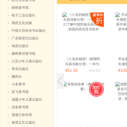
阳光秀美童书馆
耕林童书馆
电子工业出版社
禹田文化传媒
中国大百科全书出版社
广东新世纪出版社
海燕出版社
橡树童话童书馆
《八音的秘密》(附赠民
学会
江苏少年儿童出版社
乐器演奏分谱）一本为
长感
青岛出版社
孩子们了解中国民族乐
奖，
¥
51
.30
¥
14
¥
54
.00
器而创作的国内原创音
入选
飓风社
乐绘本
级教
小多童书
高飞童书馆
福建少年儿童出版社
启发童书馆
蒲蒲兰绘本馆
春风文艺出版社