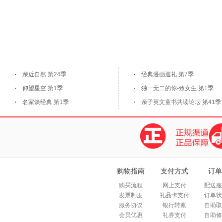
亲近自然 第24季
经典漫画巡礼 第7季
仰望星空 第1季
独一无二的你-致女生 第1季
名家谈经典 第1季
亲子英文童书共读论坛 第41季
购物指南
支付方式
订单
购买流程
网上支付
配送服
发票制度
礼品卡支付
订单状
服务协议
银行转账
自助取
会员优惠
礼券支付
自助修