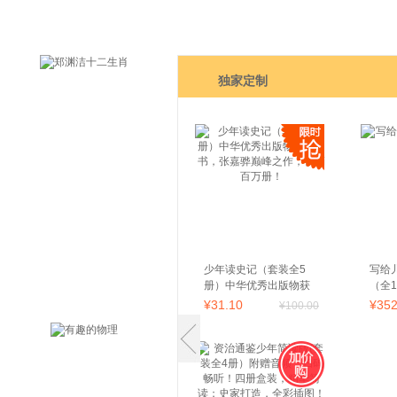
独家定制
少年读史记（套装全5
写给
册）中华优秀出版物获
（全1
奖图书，张嘉骅巅峰之
¥
31
.10
¥
35
¥
100
.00
作，畅销百万册！