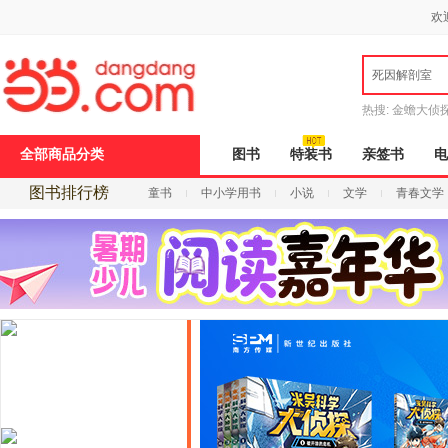
新
欢
窗
口
打
死因解剖室
开
无
障
热搜:
金蟾大侦
碍
说
9.9元包邮
说
全部商品分类
图书
特装书
亲签书
电
明
页
图书排行榜
童书
中小学用书
小说
文学
青春文学
面,
按
Ctrl
加
波
浪
键
打
开
导
盲
模
式