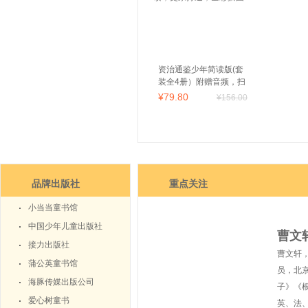
资治通鉴少年简读版(套
装全4册）附赠音频，扫
码畅听！四册盒装，精
¥
79
.80
¥
156
.00
华简读；史家打造，全
彩插图！
品牌出版社
重点关注
小当当童书馆
中国少年儿童出版社
曹文
接力出版社
曹文轩，
蒲公英童书馆
员，北
海豚传媒出版公司
子》《
爱心树童书
英、法