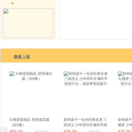
最新上架
白狼星探险队·壁画迷踪篇
影响孩子一生的经典名著 三
影响孩子
（全6册）
国演义 少年得到专属科学阅
楼梦 少
读方法，读故事更练能力
方法，读
¥
89
.40
¥
25
.30
¥
25
.30
¥
178
.80
¥
29
.80