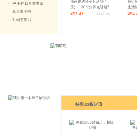
漫画讲透孙子兵法(全4
身边
中译·向日葵童书馆
册)（130个知识点讲透5
生活
真果果图书
000字原文，130场战斗
书）
¥
57
.41
¥
54
.
¥
147
.20
像看战争大片一样精彩
红帽子童书
震撼！全新青少年读
本，300幅漫画贯穿全
书！）
特惠3.9折封顶