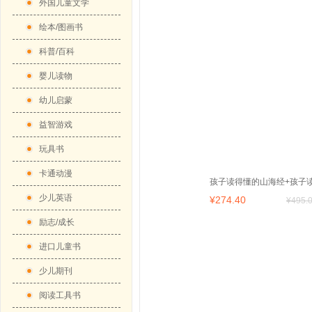
外国儿童文学
绘本/图画书
科普/百科
婴儿读物
幼儿启蒙
益智游戏
玩具书
卡通动漫
孩子读得懂的山海经+孩子
少儿英语
¥
274
.40
治通鉴（两套7册）
¥
495
.
励志/成长
进口儿童书
少儿期刊
阅读工具书