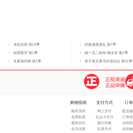
亲近自然 第24季
经典漫画巡礼 第7季
仰望星空 第1季
独一无二的你-致女生 第1季
名家谈经典 第1季
亲子英文童书共读论坛 第41季
购物指南
支付方式
订单
购买流程
网上支付
配送服
发票制度
礼品卡支付
订单状
服务协议
银行转账
自助取
会员优惠
礼券支付
自助修