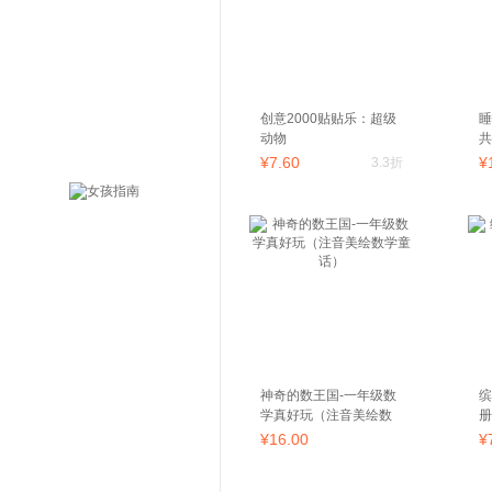
创意2000贴贴乐：超级
睡
动物
共
篇
¥
7
.60
¥
3.3折
神奇的数王国-一年级数
缤
学真好玩（注音美绘数
册
学童话）
¥
16
.00
¥