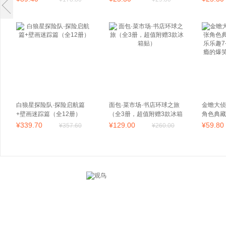
白狼星探险队·探险启航篇
面包·菜市场·书店环球之旅
金蟾大侦
+壁画迷踪篇（全12册）
（全3册，超值附赠3款冰箱
角色典藏
贴）
乐趣7-
¥
339
.70
¥
129
.00
¥
59
.80
¥
357
.60
¥
260
.00
的爆笑动
画