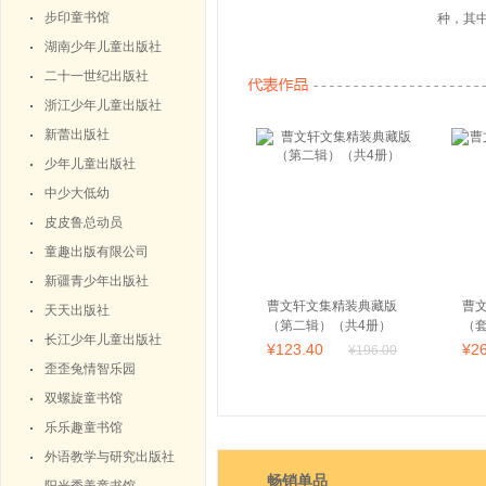
步印童书馆
种，其
大奖等
湖南少年儿童出版社
二十一世纪出版社
浙江少年儿童出版社
新蕾出版社
少年儿童出版社
中少大低幼
皮皮鲁总动员
童趣出版有限公司
新疆青少年出版社
曹文轩文集精装典藏版
曹
天天出版社
（第二辑）（共4册）
（套
长江少年儿童出版社
¥
123
.40
¥
2
¥
196
.00
歪歪兔情智乐园
双螺旋童书馆
乐乐趣童书馆
外语教学与研究出版社
畅销单品