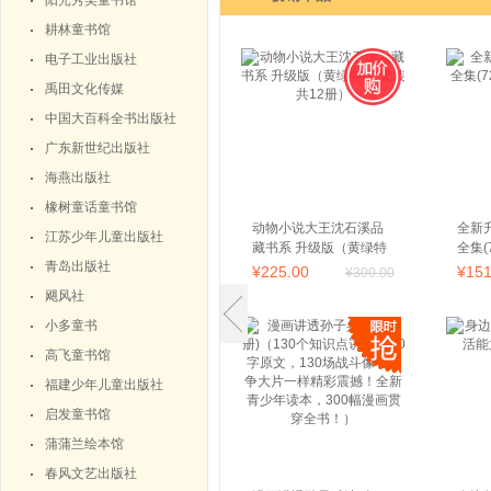
阳光秀美童书馆
耕林童书馆
电子工业出版社
禹田文化传媒
中国大百科全书出版社
广东新世纪出版社
海燕出版社
橡树童话童书馆
动物小说大王沈石溪品
全新
江苏少年儿童出版社
藏书系 升级版（黄绿特
全集(
青岛出版社
辑 套装共12册）
系列
¥
225
.00
¥
15
¥
300
.00
¥
168
飓风社
小多童书
高飞童书馆
福建少年儿童出版社
启发童书馆
蒲蒲兰绘本馆
春风文艺出版社