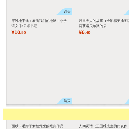
购买
穿过地平线：看看我们的地球（小学
居里夫人的故事（全彩精美插图
语文“快乐读书吧
两获诺贝尔奖的居
¥
10
¥
6
.50
.40
购买
面纱（毛姆于女性觉醒的经典作品，
人间词话（王国维先生的代表作