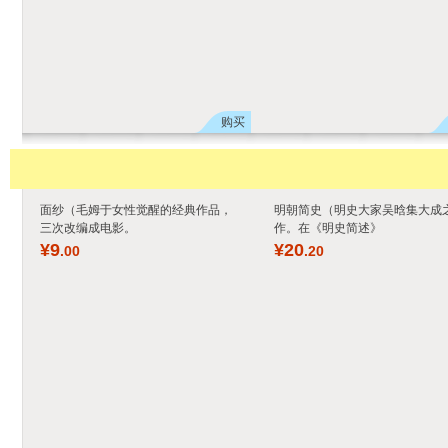
凡尔赛体系，才能读懂当今世界
¥
23
.60
¥
36
.40
¥
118
.00
¥
52
.00
格局，预判全球发展趋势。）
购买
面纱（毛姆于女性觉醒的经典作品，
明朝简史（明史大家吴晗集大成
三次改编成电影。
作。在《明史简述》
¥
9
¥
20
.00
.20