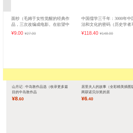
面纱（毛姆于女性觉醒的经典作
中国儒学三千年：3000年中
品，三次改编成电影。在欲望中
治和文化的密码（历史学者
流离失所，在自我觉醒中掌控命
力作，揭示中国政治、社会
¥
9
.00
¥
118
.40
¥
27
.00
¥
148
.00
运。无删减全译本，获19万+好
与民族性格的思想基因）
评）
山月记 : 中岛敦作品选（收录更多篇
居里夫人的故事（全彩精美插图
目的中岛敦作品
两获诺贝尔奖的居
¥
8
¥
6
.60
.40
帝国博弈：一战、巴黎和会与世
孙子兵法（全本·全注·全译·
界秩序的重建（读懂一百年前的
读，黄朴民先生译注解读）