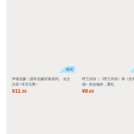
购买
声律启蒙（国学启蒙经典系列。 全文
呼兰河传（《呼兰河传》和《生
注音+详尽注释+
场》的合编本，萧红
¥
11
¥
8
.30
.60