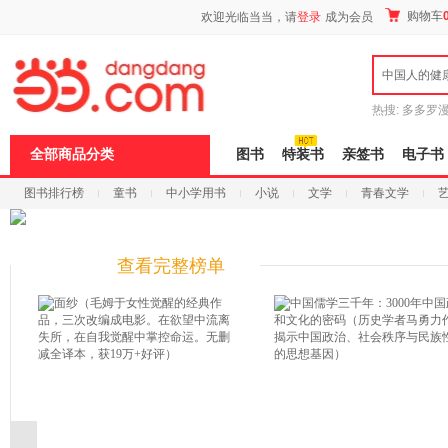
新
购物车
欢迎光临当当，请
登录
成为会员
窗
口
打
中国人的健
开
无
障
热搜:
多多罗
碍
传说
十日终
说
全部商品分类
图书
特装书
亲签书
电子书
明
页
图书排行榜
童书
中小学用书
小说
文学
青春文学
面,
按
科技
进口原版
电子书
Ctrl
加
波
查看完整榜单
浪
键
打
开
导
盲
模
式