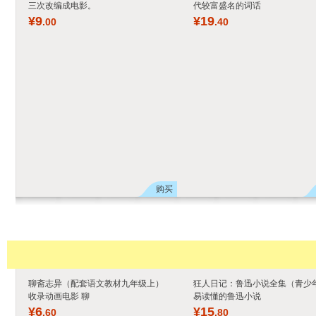
三次改编成电影。
代较富盛名的词话
¥
9
¥
19
.00
.40
购买
聊斋志异（配套语文教材九年级上）
狂人日记：鲁迅小说全集（青少
收录动画电影 聊
易读懂的鲁迅小说
¥
6
¥
15
.60
.80