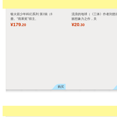
银火箭少年科幻系列·第1辑（8
流浪的地球（《三体》作者刘慈
册。“雨果奖”得主、
丽想象力之作，关
¥
179
¥
20
.20
.30
购买