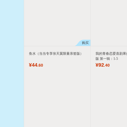
购买
鱼水（当当专享张天翼限量亲签版）
我的青春恋爱喜剧果
版 第一辑：1-5
¥
44
¥
92
.60
.40