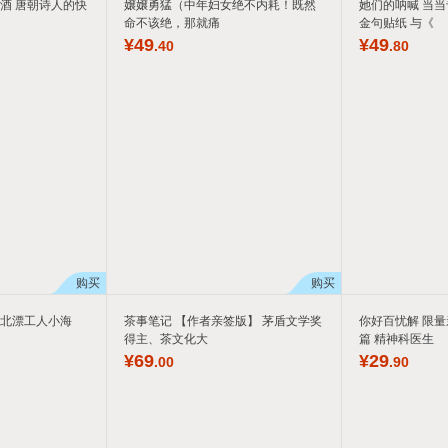
酒 唐朝诗人的快
嬢嬢勇猛（中年妇女绝不内耗！既然
她们的呐喊 当当
命不该绝，那就痛
金句贴纸 与《
¥
49
¥
49
.40
.80
购买
购买
 北漂工人小海
茶事笔记 【作者亲签版】 茅盾文学奖
你好百忧解 限量
得主、茶文化大
篇 精神科医生
¥
69
¥
29
.00
.90