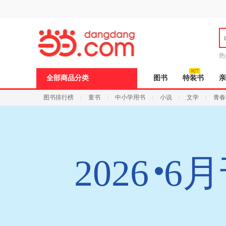
新
窗
口
打
开
无
障
热
碍
说
全部商品分类
图书
特装书
亲
明
页
图书排行榜
童书
中小学用书
小说
文学
青春
面,
按
Ctrl
加
波
浪
键
2026
6
打
开
导
盲
模
式