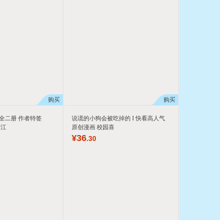
购买
购买
全二册 作者特签
说谎的小狗会被吃掉的 I 快看高人气
晋江
原创漫画 校园喜
¥
36
.30