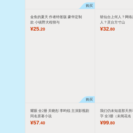
购买
金鱼的夏天 作者特签版 豪华定制
斩仙台上何人？网络
款 小镇野犬程彻与
人？灵台方寸山
¥
25
¥
32
.20
.80
购买
耀眼 全2册 关晓彤 李昀锐 主演影视剧
我们仍未知道那天所
同名原著小说
字 全3册（未闻花名
¥
57
¥
99
.40
.80