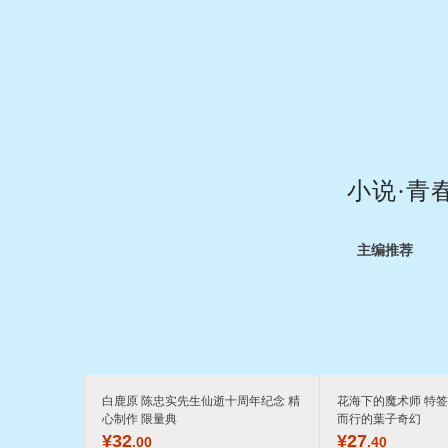
小说·青
主编推荐
白鹿原 陈忠实先生仙逝十周年纪念 精
花海下的魔术师 特签
心制作 限量典
而行的葉子奇幻
¥
32
¥
27
.00
.40