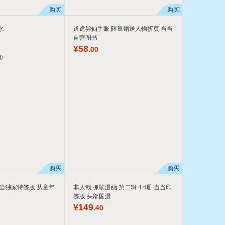
购买
购买
水
道诡异仙手账 限量赠送人物折页 当当
自营图书
¥
58
.00
0
购买
购买
当独家特签版 从童年
非人哉 抓帧漫画 第二辑 4-6册 当当印
签版 头部国漫
¥
149
.40