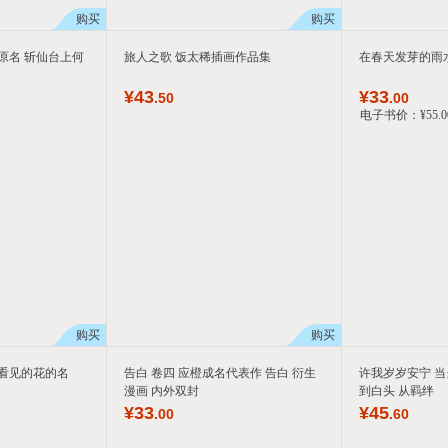
购买
购买
原名 斩仙台上何
旅人之歌 饭太稀插画作品集
在春天发芽的雨
¥
43
¥
33
.50
.00
电子书价：
¥
55
.0
购买
购买
看见的花的名
告白 卷四 应橙成名代表作 告白 衍生
许我岁岁安宁 当
漫画 内外双封
到白头 从羁绊
¥
33
¥
45
.00
.60