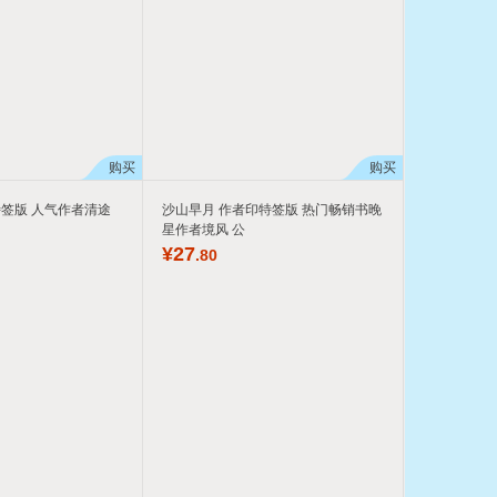
购买
购买
签版 人气作者清途
沙山早月 作者印特签版 热门畅销书晚
星作者境风 公
¥
27
.80