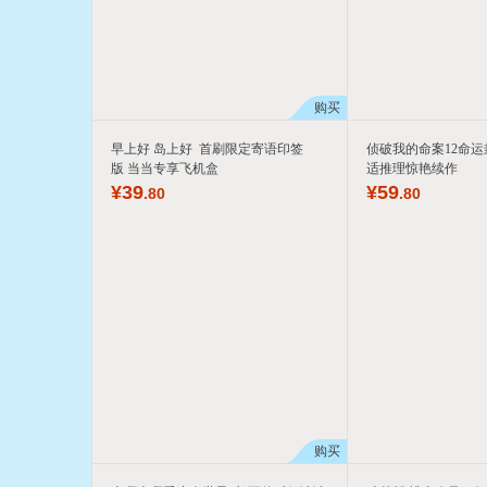
购买
早上好 岛上好 首刷限定寄语印签
侦破我的命案12命运
版 当当专享飞机盒
适推理惊艳续作
¥
39
¥
59
.80
.80
购买