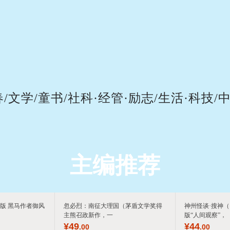
箱包皮
手表饰
运动户
汽车用
食品
手机通
数码影
春/文学/童书/社科·经管·励志/生活·科技/
电脑办
大家电
家用电
主编推荐
版 黑马作者御风
忽必烈：南征大理国（茅盾文学奖得
神州怪谈·搜神
主熊召政新作，一
版“人间观察”，
¥
49
¥
44
.00
.00