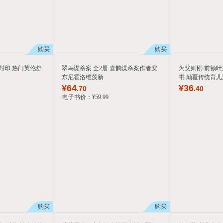
购买
购买
封印 热门英伦舒
翠鸟谋杀案 全2册 喜鹊谋杀案作者安
为父则刚 前额叶
东尼霍洛维茨新
书 颠覆传统育儿
¥
64
¥
36
.70
.40
电子书价：
¥
59
.99
购买
购买