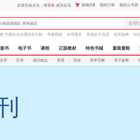
购物车
0
我的订单
我的云书房
欢迎光临当当，请
登录
成为会员
全部
白狼星探险队 壁画迷踪
全部分
搜:
中国文化水墨绘本立秋
早春晴朗
全球通史
死者从不说谎
吾辈如神
9.
尾品汇
图书
签书
电子书
课程
正版教材
特色书城
童装童鞋
电子书
文学
艺术
成功励志
管理
历史
哲学宗教
亲子家教
音像
影视
时尚美
母婴用
玩具
月刊
孕婴服
童装童
家居日
家具装
服装
鞋