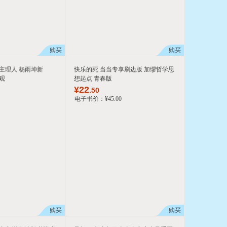
购买
购买
主理人 杨雨坤新
快乐的死 当当专享刷边版 加缪哲学思
观
想起点 青春版
¥
22
.50
电子书价：
¥
45
.00
购买
购买