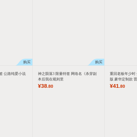
购买
购买
签 公路纯爱小说
神之陨落3 限量特签 网络名《杀穿副
重回老板年少时 
本后我在规则里
版 豪华定制款 
¥
38
¥
41
.80
.80