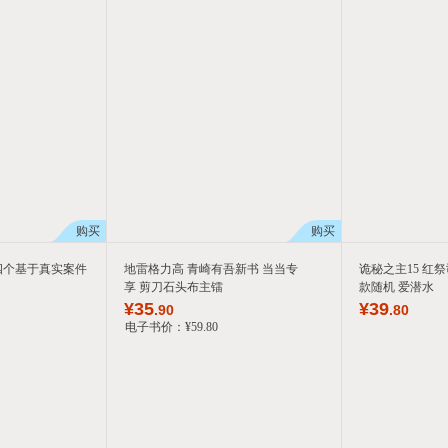
购买
购买
四个基于真实案件
地雷格力高 青崎有吾新书 当当专
诡秘之主15 红祭
享 剪刀石头布主镭
款随机 爱潜水
¥
35
¥
39
.90
.80
电子书价：
¥
59
.80