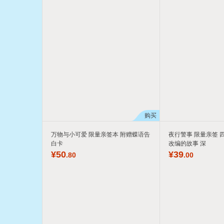
购买
万物与小可爱 限量亲签本 附赠蝶语告
夜行警事 限量亲签 
白卡
改编的故事 深
¥
50
¥
39
.80
.00