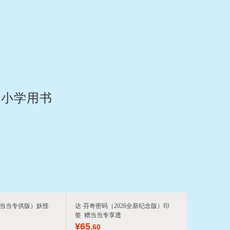
具
品
外
品
讯
音
中小学用书
公
器
（当当专供版）妖怪
达·芬奇密码（2026全新纪念版）印
签 赠当当专享透
¥
65
.60