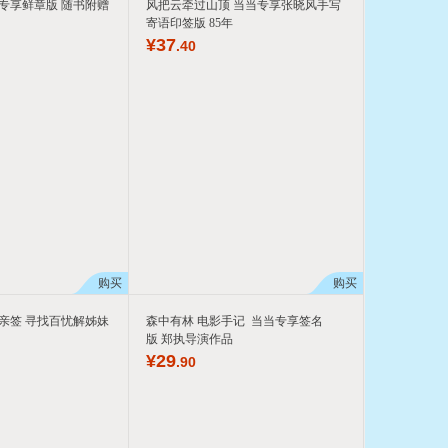
专享鲜章版 随书附赠
风把云牵过山顶 当当专享张晓风手写
寄语印签版 85年
¥
37
.40
购买
购买
亲签 寻找百忧解姊妹
森中有林 电影手记 当当专享签名
版 郑执导演作品
¥
29
.90