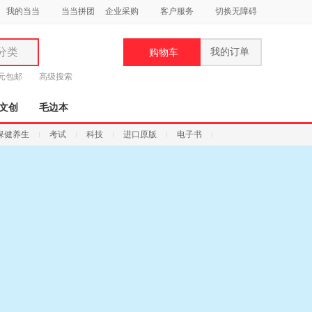
我的当当
当当拼团
企业采购
客户服务
切换无障碍
分类
我的订单
购物车
类
9元包邮
高级搜索
文创
毛边本
保健养生
考试
科技
进口原版
电子书
妆
品
饰
鞋
用
饰