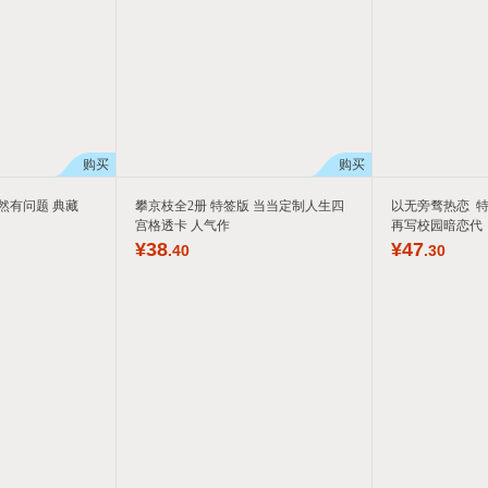
购买
购买
然有问题 典藏
攀京枝全2册 特签版 当当定制人生四
以无旁骛热恋 特
宫格透卡 人气作
再写校园暗恋代
¥
38
¥
47
.40
.30