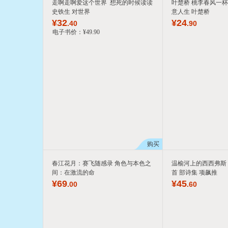
走啊走啊爱这个世界 想死的时候读读
叶楚桥 桃李春风一杯
史铁生 对世界
意人生 叶楚桥
¥
32
¥
24
.40
.90
电子书价：
¥
49
.90
购买
春江花月：赛飞随感录 角色与本色之
温榆河上的西西弗斯
间：在激流的命
首 部诗集 项飙推
¥
69
¥
45
.00
.60