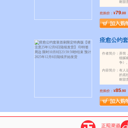
耐甜
79
抢购价：
¥
.00
痊愈公约套
作者简介：
弄简
细腻
争》
内容简介：
有人
的底
耐甜
85
抢购价：
¥
.90