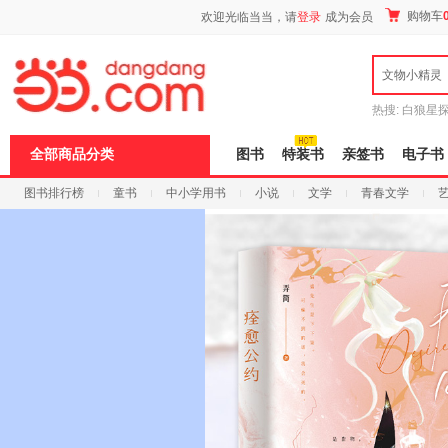
新
购物车
欢迎光临当当，请
登录
成为会员
窗
口
打
文物小精灵
开
无
障
热搜:
白狼星
碍
师3
重建秦
说
全部商品分类
图书
特装书
亲签书
电子书
明
页
图书排行榜
童书
中小学用书
小说
文学
青春文学
面,
按
科技
进口原版
电子书
Ctrl
加
波
浪
键
打
开
导
盲
模
式