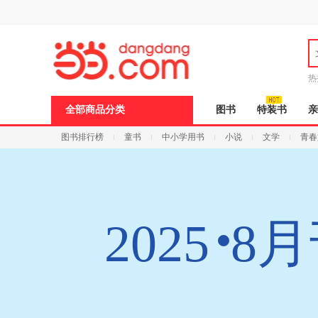
新
窗
口
打
开
无
障
热
碍
说
全部商品分类
图书
特装书
亲
明
页
图书排行榜
童书
中小学用书
小说
文学
青春
面,
按
Ctrl
加
波
浪
键
2025
8
打
开
导
盲
模
式