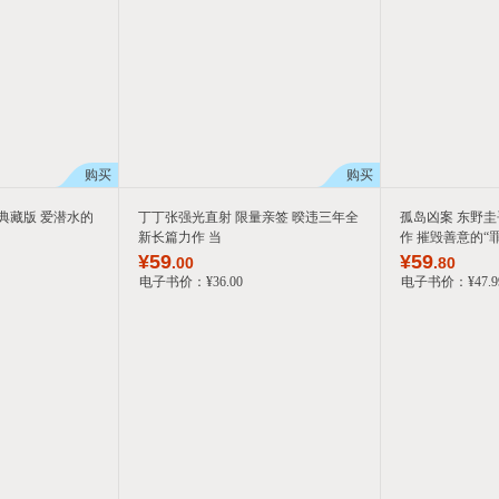
购买
购买
 典藏版 爱潜水的
丁丁张强光直射 限量亲签 暌违三年全
孤岛凶案 东野
新长篇力作 当
作 摧毁善意的“
¥
59
¥
59
.00
.80
电子书价：
¥
36
.00
电子书价：
¥
47
.9