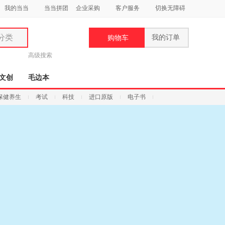
我的当当
当当拼团
企业采购
客户服务
切换无障碍
分类
我的订单
购物车
类
高级搜索
文创
毛边本
保健养生
考试
科技
进口原版
电子书
妆
品
饰
鞋
用
饰