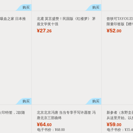
购买
购买
吸血之家 日本推
北鸢 莫言盛赞！民国版《红楼梦》 茅
曾轶可TAYOU
盾文学奖十强
限量印签版【赠
¥
27
¥
52
.26
.00
购买
购买
（印特签，2款随
北京北京冯唐 当当专享手写许愿签 冯
新参者（东野圭吾
唐北京三部曲终
从这里开始。以
¥
64
¥
59
.60
.00
电子书价：
¥
68
.00
电子书价：
¥
35
.4