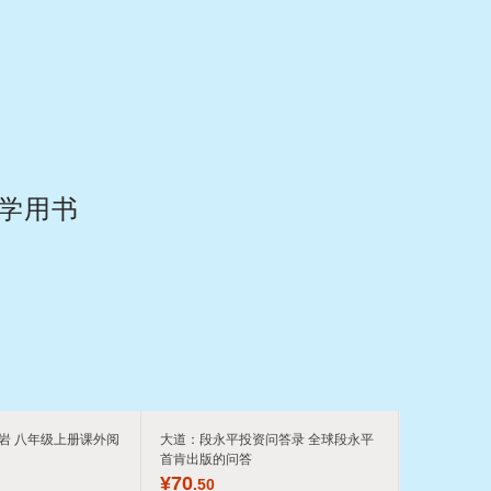
具
品
外
品
讯
音
小学用书
公
器
岩 八年级上册课外阅
大道：段永平投资问答录 全球段永平
首肯出版的问答
¥
70
.50