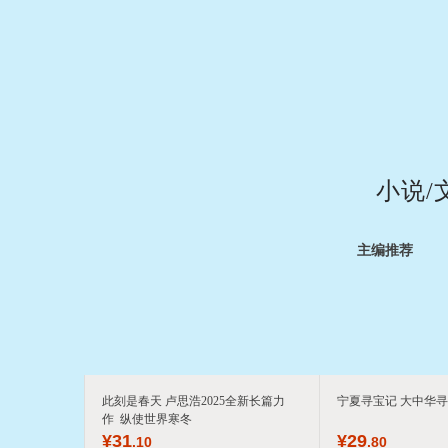
小说/
主编推荐
此刻是春天 卢思浩2025全新长篇力
宁夏寻宝记 大中华寻
作 纵使世界寒冬
¥
31
¥
29
.10
.80