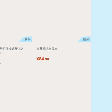
购买
购买
圭吾的沉浸式复仇之
盗墓笔记文库本
罪
¥
84
.90
9