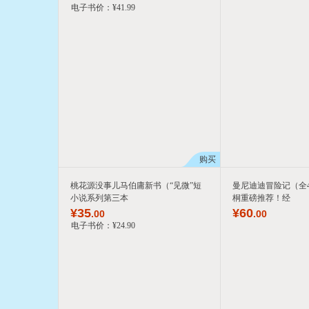
电子书价：
¥
41
.99
购买
桃花源没事儿马伯庸新书（“见微”短
曼尼迪迪冒险记（全
小说系列第三本
桐重磅推荐！经
¥
35
¥
60
.00
.00
电子书价：
¥
24
.90