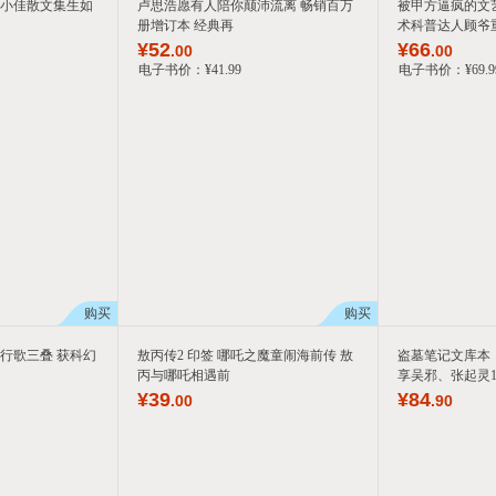
员小佳散文集生如
卢思浩愿有人陪你颠沛流离 畅销百万
被甲方逼疯的文
册增订本 经典再
术科普达人顾爷
¥
52
¥
66
.00
.00
电子书价：
¥
41
.99
电子书价：
¥
69
.9
购买
购买
行歌三叠 获科幻
敖丙传2 印签 哪吒之魔童闹海前传 敖
盗墓笔记文库本
丙与哪吒相遇前
享吴邪、张起灵1
¥
39
¥
84
.00
.90