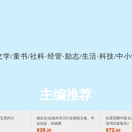
箱包皮
手表饰
运动户
汽车用
食品
手机通
数码影
文学/童书/社科·经管·励志/生活·科技/中
电脑办
大家电
家用电
主编推荐
宝系列32
独自生活(独木舟2025全新散文集。学
红星照耀中国 红
会自处，你就拥
读书目套装共2
¥
39
¥
72
.30
.60