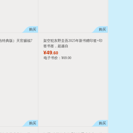
购买
购买
当特典版）天官赐福7
架空犯东野圭吾2025年新书赠印签+印
签书签，超越自
¥
49
.60
电子书价：
¥
69
.00
购买
购买