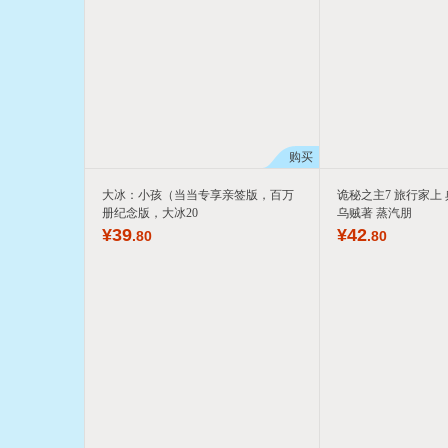
购买
大冰：小孩（当当专享亲签版，百万
诡秘之主7 旅行家上
册纪念版，大冰20
乌贼著 蒸汽朋
¥
39
¥
42
.80
.80