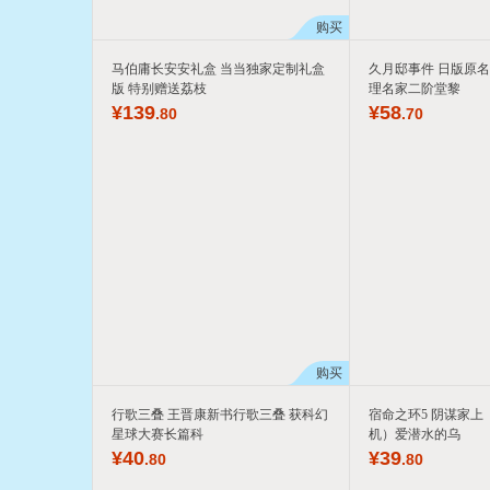
购买
马伯庸长安安礼盒 当当独家定制礼盒
久月邸事件 日版原名
版 特别赠送荔枝
理名家二阶堂黎
¥
139
¥
58
.80
.70
购买
行歌三叠 王晋康新书行歌三叠 获科幻
宿命之环5 阴谋家上
星球大赛长篇科
机）爱潜水的乌
¥
40
¥
39
.80
.80