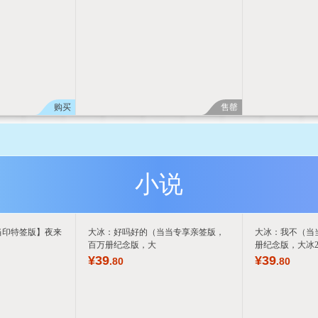
购买
售罄
小说
当印特签版】夜来
大冰：好吗好的（当当专享亲签版，
大冰：我不（当
百万册纪念版，大
册纪念版，大冰2
¥
39
¥
39
.80
.80