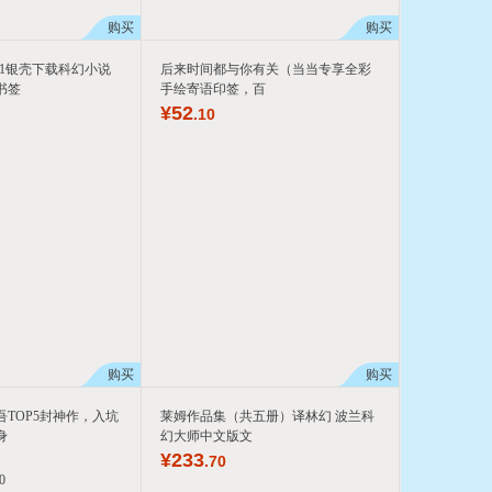
购买
购买
ZI1银壳下载科幻小说
后来时间都与你有关（当当专享全彩
书签
手绘寄语印签，百
¥
52
.10
购买
购买
TOP5封神作，入坑
莱姆作品集（共五册）译林幻 波兰科
身
幻大师中文版文
¥
233
.70
0