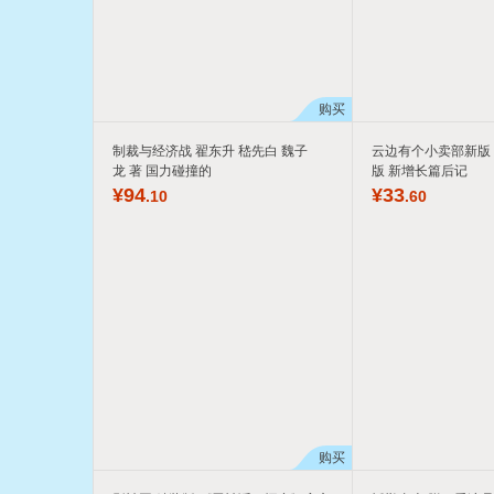
购买
制裁与经济战 翟东升 嵇先白 魏子
云边有个小卖部新版 
龙 著 国力碰撞的
版 新增长篇后记
¥
94
¥
33
.10
.60
购买