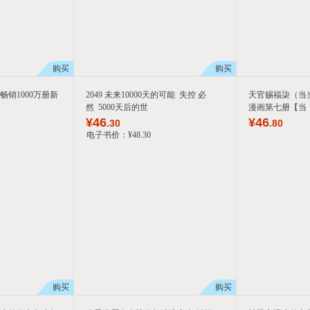
购买
购买
畅销1000万册新
2049 未来10000天的可能 失控 必
天官赐福柒（当
然 5000天后的世
漫画第七册【当
¥
46
¥
46
.30
.80
电子书价：
¥
48
.30
购买
购买