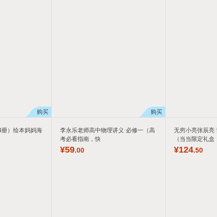
购买
购买
4册）绘本妈妈海
李永乐老师高中物理讲义·必修一（高
无穷小亮张辰亮
考必看指南，快
（当当限定礼盒
¥
59
¥
124
.00
.50