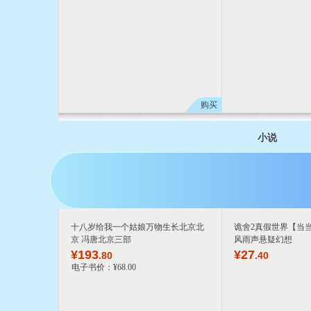
购买
小说
十八岁给我一个姑娘万物生长北京北
诡舍2真假世界【当
京 冯唐北京三部
风雨声悬疑幻想
¥
193
¥
27
.80
.40
电子书价：
¥
68
.00