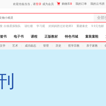
购物车
0
我的订单
我的云书房
欢迎光临当当，请
登录
成为会员
全部
文物小精灵
全部分
搜:
白狼星探险队
读红楼
学习观
好妈妈胜过好老师3
重建秦史
9.9元包邮
尾品汇
图书
签书
电子书
课程
正版教材
特色书城
童装童鞋
电子书
文学
艺术
成功励志
管理
历史
哲学宗教
亲子家教
音像
影视
时尚美
母婴用
玩具
月刊
孕婴服
童装童
家居日
家具装
服装
鞋