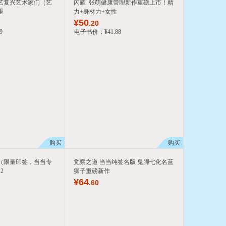
艺复兴艺术家们（艺
闪耀 张萌健康管理新作重磅上市！精
重
力+身材力+女性
¥
50
.20
9
电子书价：
¥
41
.88
购买
购买
（限量印签，当当专
觉察之道 当当纯签名版 鬼脚七化名蓝
2
狮子重磅新作
¥
64
.60