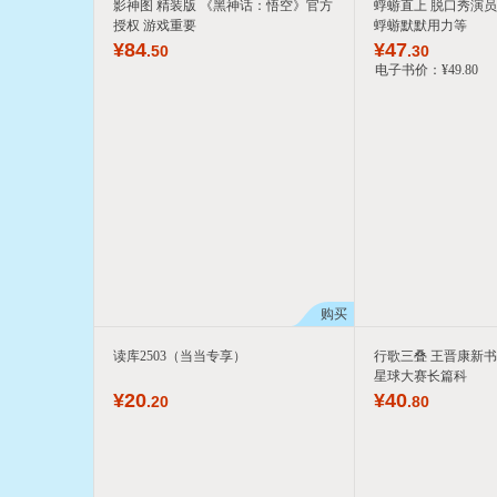
影神图 精装版 《黑神话：悟空》官方
蜉蝣直上 脱口秀演
授权 游戏重要
蜉蝣默默用力等
¥
84
¥
47
.50
.30
电子书价：
¥
49
.80
购买
读库2503（当当专享）
行歌三叠 王晋康新书
星球大赛长篇科
¥
20
¥
40
.20
.80