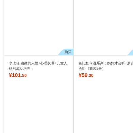
购买
李玫瑾:幽微的人性+心理抚养+儿童人
鲍比如何说系列：妈妈才会听+朋
格形成及培养（
会听（套装2册）
¥
101
¥
59
.50
.30