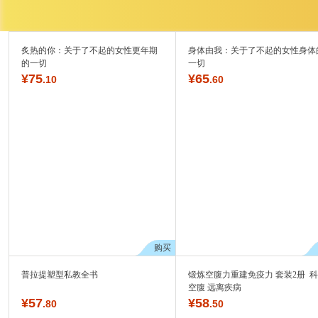
炙热的你：关于了不起的女性更年期
身体由我：关于了不起的女性身体
的一切
一切
¥
75
¥
65
.10
.60
购买
普拉提塑型私教全书
锻炼空腹力重建免疫力 套装2册 
空腹 远离疾病
¥
57
¥
58
.80
.50