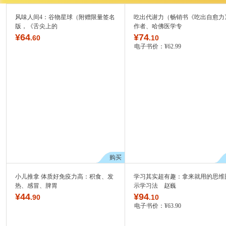
风味人间4：谷物星球（附赠限量签名
吃出代谢力（畅销书《吃出自愈力
版，《舌尖上的
作者、哈佛医学专
¥
64
¥
74
.60
.10
电子书价：
¥
62
.99
购买
小儿推拿 体质好免疫力高：积食、发
学习其实超有趣：拿来就用的思维
热、感冒、脾胃
示学习法 赵巍
¥
44
¥
94
.90
.10
电子书价：
¥
63
.90