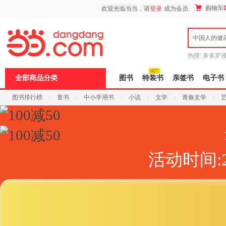
新
购物车
欢迎光临当当，请
登录
成为会员
窗
口
打
中国人的健
开
无
障
热搜:
多多罗
碍
传说
十日终
说
全部商品分类
图书
特装书
亲签书
电子书
明
页
图书排行榜
童书
中小学用书
小说
文学
青春文学
面,
按
科技
进口原版
电子书
Ctrl
加
波
浪
键
活动时间:2
打
开
导
盲
模
式