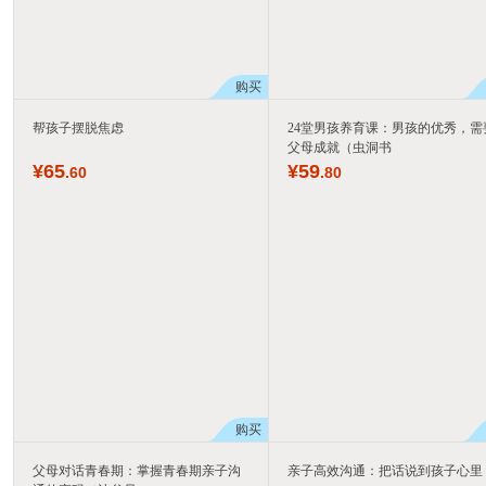
购买
帮孩子摆脱焦虑
24堂男孩养育课：男孩的优秀，需
父母成就（虫洞书
¥
65
¥
59
.60
.80
购买
父母对话青春期：掌握青春期亲子沟
亲子高效沟通：把话说到孩子心里