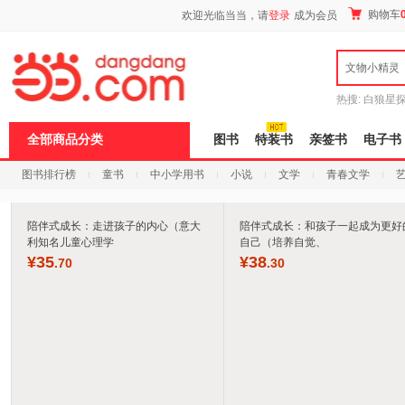
新
购物车
欢迎光临当当，请
登录
成为会员
窗
口
打
文物小精灵
开
无
障
热搜:
白狼星
碍
师3
重建秦
说
全部商品分类
图书
特装书
亲签书
电子书
明
页
图书排行榜
童书
中小学用书
小说
文学
青春文学
面,
按
科技
进口原版
电子书
Ctrl
加
陪伴式成长：走进孩子的内心（意大
陪伴式成长：和孩子一起成为更好
波
利知名儿童心理学
自己（培养自觉、
浪
¥
35
¥
38
.70
.30
键
打
开
导
盲
模
式