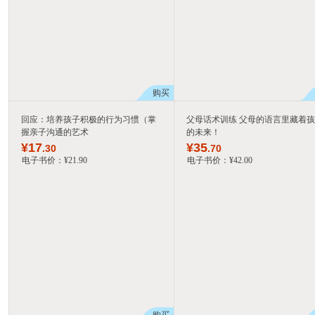
购买
回应：培养孩子积极的行为习惯（掌
父母话术训练 父母的语言里藏着
握亲子沟通的艺术
的未来！
¥
17
¥
35
.30
.70
电子书价：
¥
21
.90
电子书价：
¥
42
.00