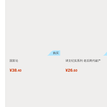
购买
国富论
译文纪实系列·老后两代破产
¥
38
¥
26
.40
.60