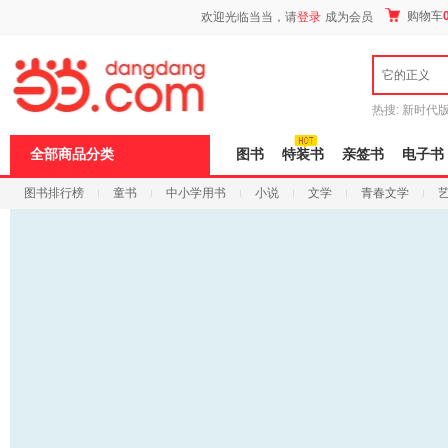
新
购物车
欢迎光临当当，请
登录
成为会员
窗
口
打
它的正义
开
无
障
热搜:
新时代
碍
有兽焉全集
说
全部商品分类
图书
特装书
亲签书
电子书
明
页
图书排行榜
童书
中小学用书
小说
文学
青春文学
面,
按
科技
进口原版
电子书
Ctrl
加
波
浪
键
打
开
导
盲
模
式