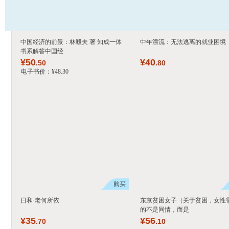
中国经济的前景：林毅夫 著 知成一体
中年漂流：无法逃离的就业困境
书系解答中国经
¥
50
¥
40
.50
.80
电子书价：
¥
48
.30
购买
日和·老何所依
东京贫困女子（关于贫困，女性
的不是同情，而是
¥
35
¥
56
.70
.10