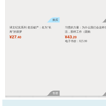
购买
译文纪实系列·老后破产：名为“长
习惯的力量：为什么我们会这样
寿”的噩梦
活，那样工作（团购
¥
27
¥
43
.40
.20
电子书价：
¥
25
.99
售罄