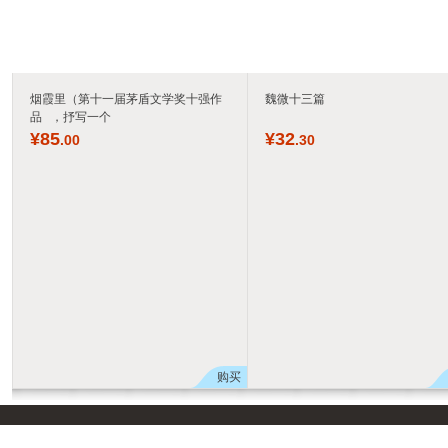
烟霞里（第十一届茅盾文学奖十强作
魏微十三篇
品 ，抒写一个
¥
85
¥
32
.00
.30
购买