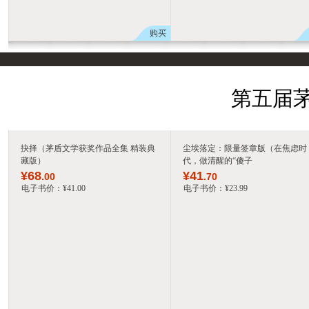
购买
第五届茅
抉择（茅盾文学获奖作品全集 精装典
尘埃落定：限量签章版（在焦虑时
藏版）
代，做清醒的“傻子
¥
68
¥
41
.00
.70
电子书价：
¥
41
.00
电子书价：
¥
23
.99