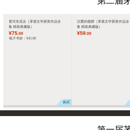
第二届茅
黄河东流去（茅盾文学获奖作品全
沉重的翅膀（茅盾文学获奖作品全
集 精装典藏版）
集 精装典藏版）
¥
75
¥
59
.00
.00
电子书价：
¥
45
.00
购买
第一届茅