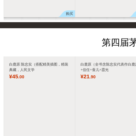
购买
第四届茅
白鹿原 陈忠实（搭配精美插图，精装
白鹿原（全书含陈忠实代表作白鹿
典藏，人民文学
+信任+蚕儿+霞光
¥
45
¥
21
.00
.90