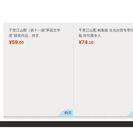
千里江山图（第十一届“茅盾文学
千里江山图 精装版 当当自营专享
奖”获奖作品，孙甘
版 孙甘露令人
¥
59
¥
74
.00
.10
购买