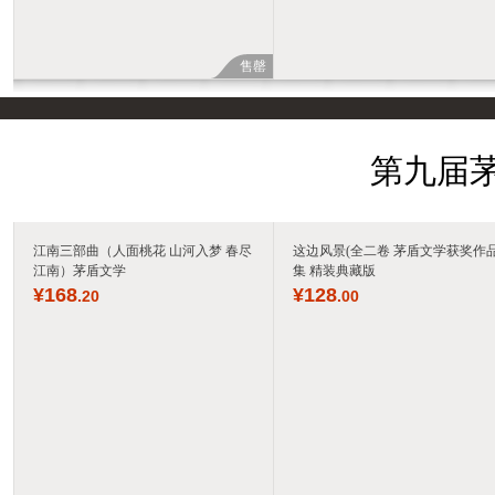
售罄
第九届茅
江南三部曲（人面桃花 山河入梦 春尽
这边风景(全二卷 茅盾文学获奖作
江南）茅盾文学
集 精装典藏版
¥
168
¥
128
.20
.00