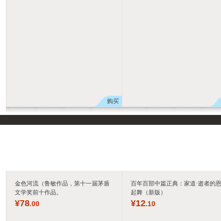
购买
金色河流（鲁敏作品，第十一届茅盾
百年百部中篇正典：家道·逝者的恩
文学奖前十作品。
起舞（新版）
¥
78
¥
12
.00
.10