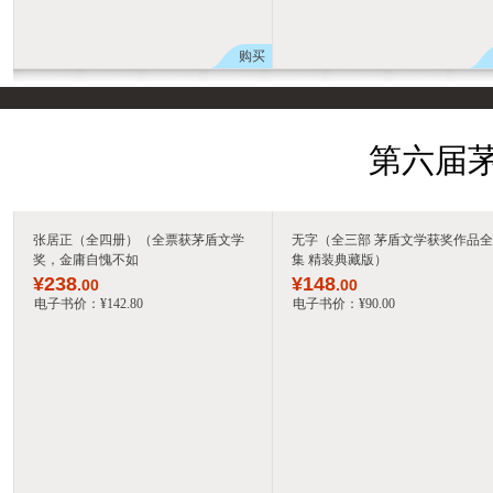
购买
第六届茅
张居正（全四册）（全票获茅盾文学
无字（全三部 茅盾文学获奖作品全
奖，金庸自愧不如
集 精装典藏版）
¥
238
¥
148
.00
.00
电子书价：
¥
142
.80
电子书价：
¥
90
.00