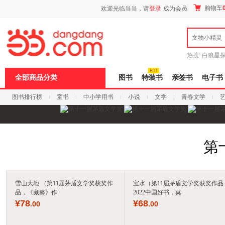
新
购物车
欢迎光临当当，请
登录
成为会员
窗
口
打
文物小精灵
开
无
障
热搜:
白狼星
碍
师3
重建秦
说
全部商品分类
图书
特装书
亲签书
电子书
明
页
图书排行榜
童书
中小学用书
小说
文学
青春文学
面,
按
科技
进口原版
电子书
Ctrl
加
波
浪
第
键
打
开
导
盲
雪山大地 （第11届茅盾文学奖获奖作
宝水（第11届茅盾文学奖获奖作品
模
品，《藏獒》作
2022中国好书，莫
式
¥
78
¥
68
.00
.00