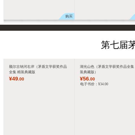
购买
第七届茅
额尔古纳河右岸（茅盾文学获奖作品
湖光山色（茅盾文学获奖作品全集
全集 精装典藏版
装典藏版）
¥
49
¥
56
.00
.00
电子书价：
¥
34
.00