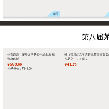
购买
第八届茅
你在高原（茅盾文学获奖作品全集 精
蛙（诺贝尔文学奖得主莫言最著名
装典藏版）
作品之一，茅盾文
¥
580
¥
41
.00
.70
电子书价：
¥
348
.00