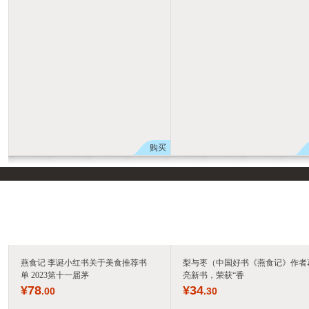
购买
燕食记 李诞小红书关于美食推荐书
梨与枣（中国好书《燕食记》作者
单 2023第十一届茅
亮新书，荣获“香
¥
78
¥
34
.00
.30