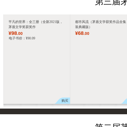
第三届茅
平凡的世界：全三册（全新2021版，
都市风流（茅盾文学获奖作品全集
茅盾文学奖获奖作
装典藏版）
¥
98
¥
68
.00
.00
电子书价：
¥
90
.09
购买