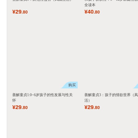
全读本
¥
29
¥
40
.80
.80
购买
善解童贞1:0~6岁孩子的性发展与性关
善解童贞3：孩子的情欲世界（
怀
活）
¥
29
¥
29
.80
.80