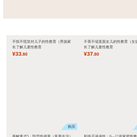
儿童性教育
不惊不慌笑对儿子的性教育（男孩家
不畏不缩直面女儿的性教育（女
长了解儿童性教育
长了解儿童性教育
¥
33
¥
37
.80
.80
购买
善解童贞5：防范性侵害（凤凰生活）
和孩子谈谈性：0—12岁家庭性