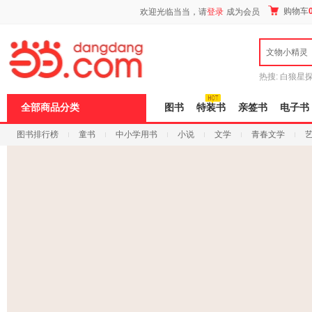
新
购物车
欢迎光临当当，请
登录
成为会员
窗
口
打
文物小精灵
开
无
障
热搜:
白狼星
碍
师3
重建秦
说
全部商品分类
图书
特装书
亲签书
电子书
明
页
图书排行榜
童书
中小学用书
小说
文学
青春文学
面,
按
科技
进口原版
电子书
Ctrl
加
波
浪
键
打
开
导
盲
模
式