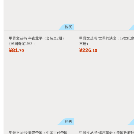
购买
甲骨文丛书·午夜北平（套装全2册）
甲骨文丛书·世界的演变：19世纪史
{民国奇案1937（
三册）
¥
81
¥
226
.70
.10
购买
甲骨文丛书·秦汉帝国：中国古代帝国
甲骨文丛书·镇压革命：美国政府