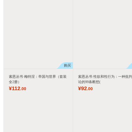
购买
索恩丛书·梅特涅：帝国与世界（套装
索恩丛书·性欲和性行为：一种批
全2册）
论的99条断想(
¥
112
¥
92
.00
.00