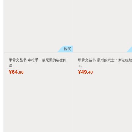
购买
甲骨文丛书·毒枪手：慕尼黑的秘密间
甲骨文丛书·最后的武士：新选组
谍
记
¥
64
¥
49
.60
.40