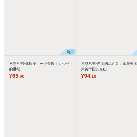
购买
索恩丛书·俾斯麦：一个普鲁士人和他
索恩丛书·自由的流亡者：永失美
的世纪
大英帝国的东山
¥
65
¥
94
.60
.10