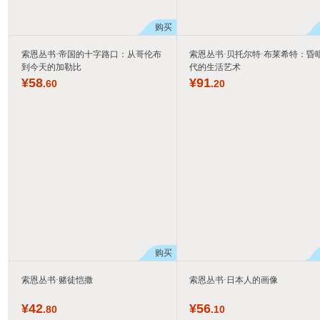
购买
索恩丛书·帝国的十字路口：从哥伦布
索恩丛书·贝托尔特·布莱希特：昏
到今天的加勒比
代的生活艺术
¥
58
¥
91
.60
.20
购买
索恩丛书·赌徒恺撒
索恩丛书·日本人的画像
¥
42
¥
56
.80
.10