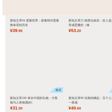
新知文库94·度量世界：探索绝对度量
新知文库25·路西法效应：好人是
衡体系的历史
变成恶魔的（修
¥
39
¥
53
.90
.20
购买
新知文库100·来自中国的礼物：大熊
新知文库99·伦敦的崛起：五个人
猫与人类相遇的1
一座城
¥
31
¥
40
.50
.60