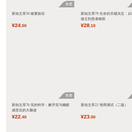
售罄
新知文库50·破窗效应
新知文库79·生命的关键决定：从
做主到患者赋权
¥
24
¥
28
.50
.10
售罄
新知文库76·笑的科学：解开笑与幽默
新知文库22·智商测试（二版）
感背后的大脑谜
¥
22
¥
23
.40
.00