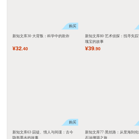
购买
新知文库30·大背叛：科学中的欺诈
新知文库80·艺术侦探：找寻失踪
瑰宝的故事
¥
32
¥
39
.40
.90
购买
新知文库63·囚徒、情人与间谍：古今
新知文库77·黑丝路：从里海到伦
隐形墨水的故事
石油溯源之旅