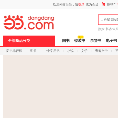
新
购物车
欢迎光临当当，请
登录
成为会员
窗
口
打
白狼星探险
开
无
障
热搜:
怪杰佐
碍
谎
吾辈如神
说
全部商品分类
图书
特装书
亲签书
电子书
明
页
图书排行榜
童书
中小学用书
小说
文学
青春文学
面,
按
科技
进口原版
电子书
Ctrl
加
波
浪
键
打
开
导
盲
模
式