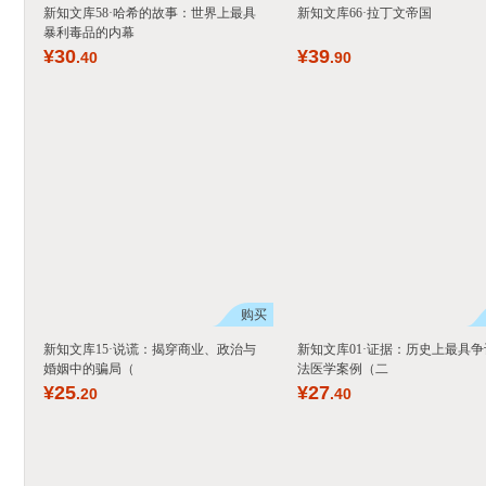
新知文库58·哈希的故事：世界上最具
新知文库66·拉丁文帝国
暴利毒品的内幕
¥
30
¥
39
.40
.90
购买
新知文库15·说谎：揭穿商业、政治与
新知文库01·证据：历史上最具争
婚姻中的骗局（
法医学案例（二
¥
25
¥
27
.20
.40