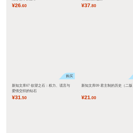
¥
26
¥
37
.60
.80
购买
新知文库67·欲望之石：权力、谎言与
新知文库09·君主制的历史（二版
爱情交织的钻石
¥
31
¥
21
.50
.00