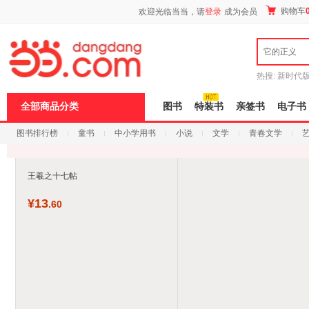
新
购物车
欢迎光临当当，请
登录
成为会员
窗
口
打
它的正义
开
无
障
热搜:
新时代
碍
有兽焉全集
说
全部商品分类
图书
特装书
亲签书
电子书
明
页
图书排行榜
童书
中小学用书
小说
文学
青春文学
面,
按
科技
进口原版
电子书
Ctrl
加
王羲之十七帖
波
浪
¥
13
键
.60
打
开
导
盲
模
式