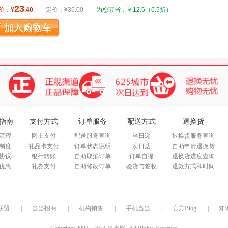
典； 短暂一生，留给爱子无尽父爱。
出的亲情和爱。
23
箱包皮
价：
¥
.40
定价：¥36.00
为您节省：￥12.6
（6.5折）
手表饰
运动户
汽车用
食品
手机通
数码影
电脑办
大家电
家用电
指南
支付方式
订单服务
配送方式
退换货
流程
网上支付
配送服务查询
当日递
退换货服务查询
制度
礼品卡支付
订单状态说明
次日达
自助申请退换货
协议
银行转账
自助取消订单
订单自提
退换货进度查询
优惠
礼券支付
自助修改订单
验货与签收
退款方式和时间
联盟
|
当当招商
|
机构销售
|
手机当当
|
官方Blog
|
知