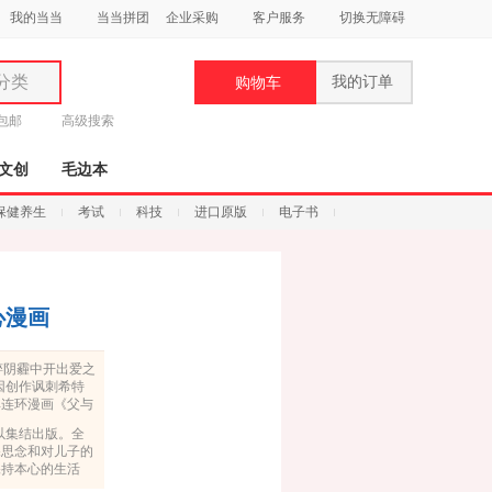
我的当当
当当拼团
企业采购
客户服务
切换无障碍
分类
我的订单
购物车
类
元包邮
高级搜索
文创
毛边本
保健养生
考试
科技
进口原版
电子书
妆
品
心漫画
饰
，在纳粹阴霾中开出爱之
鞋
。因创作讽刺希特
其连环漫画《父与
用
和发表非政治讽
饰
得以集结出版。全
ich
深思念和对儿子的
他的艺术生涯十分短
保持本心的生活
华，成就永恒经
后，则是饱满到溢