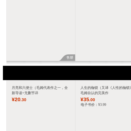
售罄
月亮和六便士（毛姆代表作之一，全
人生的枷锁（又译《人性的枷锁
新导读+无删节详
毛姆自认的完美作
¥
20
¥
35
.30
.00
电子书价：
¥
3
.99