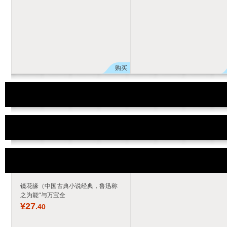
购买
镜花缘（中国古典小说经典，鲁迅称
之为能“与万宝全
¥
27
.40