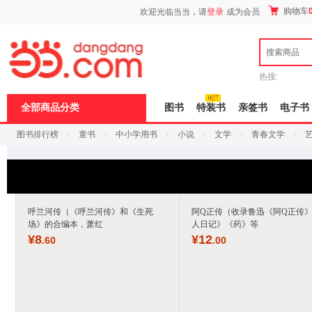
新
购物车
欢迎光临当当，请
登录
成为会员
窗
口
打
搜索商品
开
无
障
热搜:
碍
说
全部商品分类
图书
特装书
亲签书
电子书
明
页
图书排行榜
童书
中小学用书
小说
文学
青春文学
面,
按
科技
进口原版
电子书
Ctrl
加
波
浪
键
呼兰河传（《呼兰河传》和《生死
阿Q正传（收录鲁迅《阿Q正传
打
场》的合编本，萧红
人日记》《药》等
开
¥
8
¥
12
.60
.00
导
盲
模
式