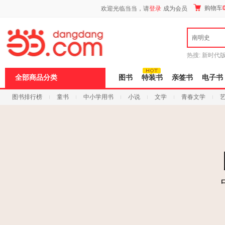
新
购物车
欢迎光临当当，请
登录
成为会员
窗
口
打
南明史
开
无
障
热搜:
新时代
碍
有兽焉全集
说
全部商品分类
图书
特装书
亲签书
电子书
明
页
图书排行榜
童书
中小学用书
小说
文学
青春文学
面,
按
科技
进口原版
电子书
Ctrl
加
波
浪
键
打
开
导
盲
模
式