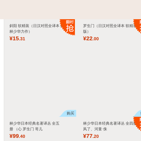
斜阳 软精装（日汉对照全译本 翻译家
罗生门（日汉对照全译本 软精装珍
林少华力作）
版）
¥
15
¥
22
.31
.00
购买
林少华日本经典名著译丛 全五
林少华日本经典名著译丛 全四册（
册 （心 罗生门 哥儿
风了、河童·侏
¥
99
¥
77
.40
.20