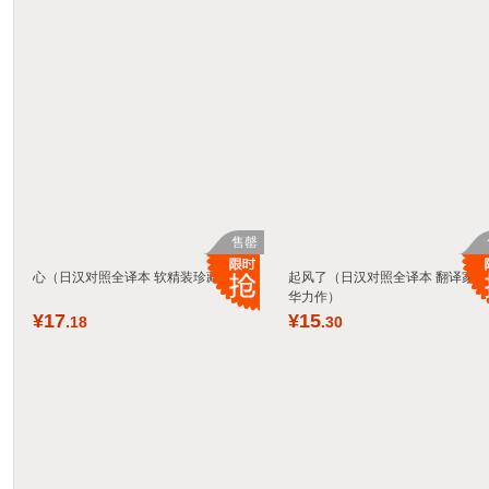
售罄
心（日汉对照全译本 软精装珍藏版）
起风了（日汉对照全译本 翻译家林
华力作）
¥
17
¥
15
.18
.30