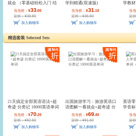
就会 （零基础轻松入门 结
学到精通(双速版)
学教材
构合理内容全
语单
33
31
当当价：
¥
.00
当当价：
¥
.10
当
定价：¥38.80
定价：¥36.60
定价
加入购物车
加入购物车
精选套装 Selected Sets
21天搞定全部英语语法+超
出国旅游学习：旅游英语口
英语零
奇迹 分类记 18000英语单词
语图解一看就会+超奇迹 分
学音标+
类记 18000英
词（套
70
69
当当价：
¥
.20
当当价：
¥
.40
当
定价：¥82.60
定价：¥81.60
定价
加入购物车
加入购物车