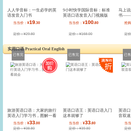
人人学音标：一生必学的英
9小时快学国际音标：标准
马上说
语发音入门书
英语口语发音入门视频版
书——
门，学
19
100
当当价：
¥
.30
当当价：
¥
.80
抢
定价：¥29.80
定价：¥168.00
定价
实用口语 Practical Oral English
已售完
已售完
已售
旅游英语口语：大家的旅行
英语口语王：英语口语入门
英语口
英语入门学习书，图解一看
这本就够了
音双速
就会
33
33
当当价：
¥
.00
当当价：
¥
.80
当
定价：¥38.80
定价：¥39.80
定价