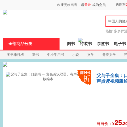
新
购物车
欢迎光临当当，请
登录
成为会员
窗
口
打
中国人的健
开
无
障
热搜:
多多罗
碍
传说
十日终
说
全部商品分类
图书
特装书
亲签书
电子书
明
页
图书排行榜
童书
中小学用书
小说
文学
青春文学
面,
按
科技
进口原版
电子书
Ctrl
加
波
父与子全集：口袋
浪
声点读视频版
键
打
开
导
盲
模
式
25
当当价：¥
.2