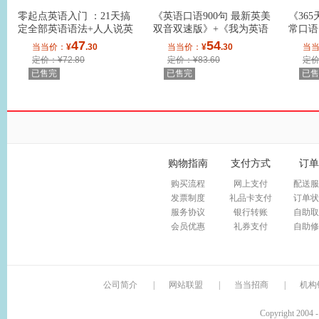
零起点英语入门 ：21天搞
《英语口语900句 最新英美
《36
定全部英语语法+人人说英
双音双速版》+《我为英语
常口语
语（套装2册）
狂（四色全彩
《我为
47
54
当当价：
¥
.30
当当价：
¥
.30
当
定价：¥72.80
定价：¥83.60
定价
已售完
已售完
已售
购物指南
支付方式
订单
购买流程
网上支付
配送服
发票制度
礼品卡支付
订单状
服务协议
银行转账
自助取
会员优惠
礼券支付
自助修
公司简介
|
网站联盟
|
当当招商
|
机构
Copyright 2004 