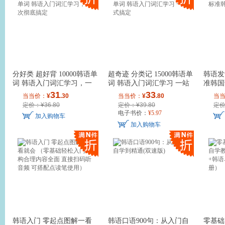
分好类 超好背 10000韩语单
超奇迹 分类记 15000韩语单
韩语发
词 韩语入门词汇学习，一
词 韩语入门词汇学习 一站
准韩国
次彻底搞定
式搞定
31
33
当当价：
¥
.30
当当价：
¥
.80
当
定价：¥36.80
定价：¥39.80
定价
电子书价：
¥
5
.97
加入购物车
加入购物车
韩语入门 零起点图解一看
韩语口语900句：从入门自
零基础