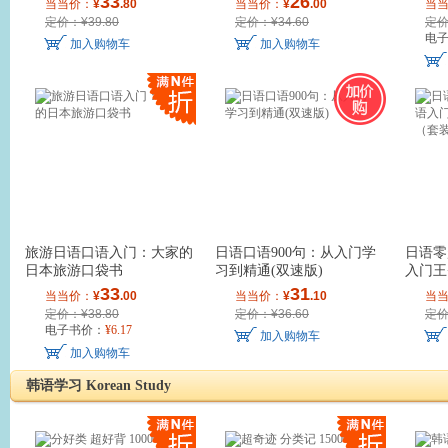
33
26
当当价：
¥
.80
当当价：
¥
.00
当
定价：¥39.80
定价：¥34.60
定价
电
加入购物车
加入购物车
旅游日语口语入门：大家的
日语口语900句：从入门学
日语零
日本旅游口袋书
习到精通(双速版)
入门王
装2册
33
31
当当价：
¥
.00
当当价：
¥
.10
当
定价：¥38.80
定价：¥36.60
定价
电子书价：
¥
6
.17
加入购物车
加入购物车
韩语学习 Korean Study