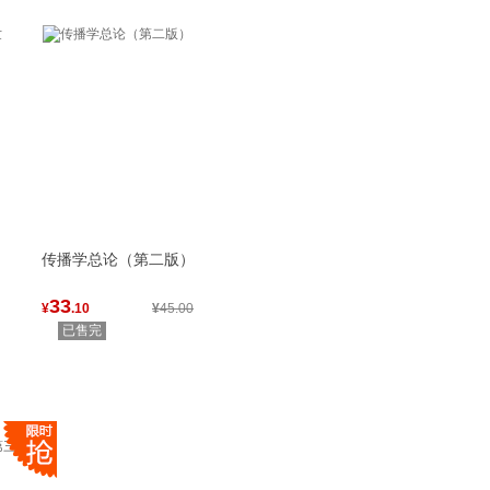
传播学总论（第二版）
33
¥
.10
¥
45.00
已售完