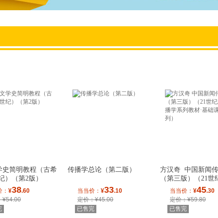
箱包皮具
手表饰品
运动户外
汽车用品
食品
手机通讯
数码影音
电脑办公
大家电
家用电器
学史简明教程（古希
传播学总论（第二版）
方汉奇 中国新闻
世纪）（第2版）
（第三版）（21世
播学系列教材·
38
33
45
价：
¥
.60
当当价：
¥
.10
当当价：
¥
.30
¥54.00
定价：¥45.00
定价：¥59.80
完
已售完
已售完