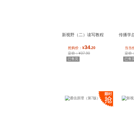
新视野（二）读写教程
传播学
34
抢购价：
¥
.20
当当
定价：¥37.90
定价：
已售完
已售
电子信息工程