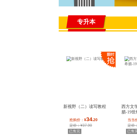
专升本
新闻学升本
新视野（二）读写教程
西方文
腊-19
34
抢购价：
¥
.20
当当
定价：¥37.90
定价：
已售完
已售