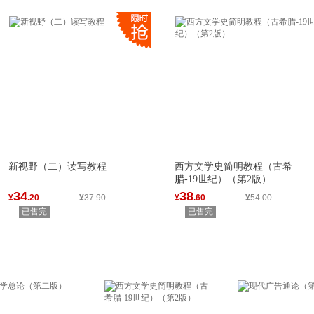
新视野（二）读写教程
西方文学史简明教程（古希
腊-19世纪）（第2版）
34
38
¥
.20
¥
37.90
¥
.60
¥
54.00
已售完
已售完