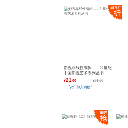
影视非线性编辑——21世纪
中国影视艺术系列丛书
21
¥
.00
¥
21.00
加入购物车
广告学升本