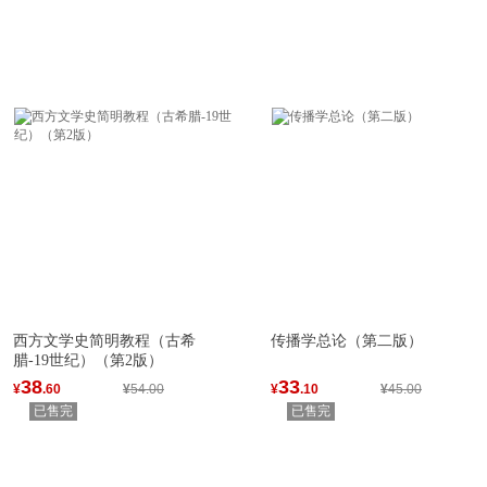
西方文学史简明教程（古希
传播学总论（第二版）
腊-19世纪）（第2版）
38
33
¥
.60
¥
54.00
¥
.10
¥
45.00
已售完
已售完