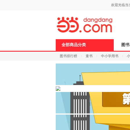
新
欢迎光临当
窗
口
打
开
无
障
碍
说
全部商品分类
图书
明
页
图书排行榜
童书
中小学用书
面,
按
科技
进口原版
电子书
Ctrl
加
波
浪
键
打
开
导
盲
模
式