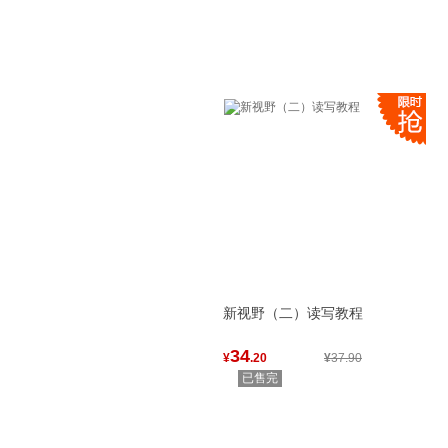
播音升本
新视野（二）读写教程
34
¥
.20
¥
37.90
已售完
广播电视编导