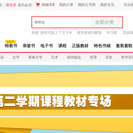
购物车
0
我的订单
我的云书房
我的当当
当当
当，请
登录
成为会员
全部分类
南明史
全部分类
热搜:
新时代版上下五千年
离开前请叫醒我
学习观
高级
尾品汇
有兽焉全集
唐诗三百首译注
9.9元包邮
图书
特装书
亲签书
电子书
课程
正版教材
特色书城
童装童鞋
电子书
小说
文学
青春文学
艺术
成功励志
管理
历史
哲学宗
音像
影视
时尚美妆
母婴用品
玩具
孕婴服饰
童装童鞋
家居日用
家具装饰
服装
鞋