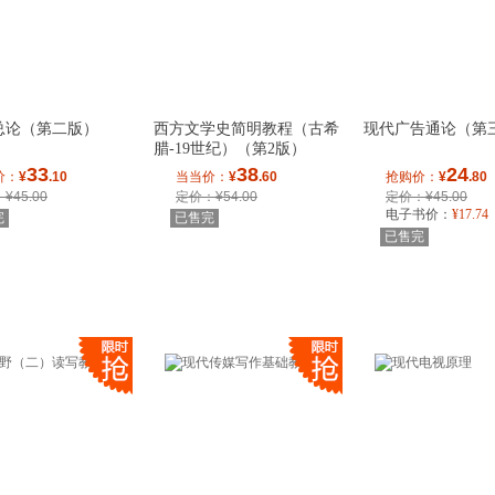
总论（第二版）
西方文学史简明教程（古希
现代广告通论（第
腊-19世纪）（第2版）
33
38
24
价：
¥
.10
当当价：
¥
.60
抢购价：
¥
.80
¥45.00
定价：¥54.00
定价：¥45.00
电子书价：
¥
17
.74
完
已售完
已售完