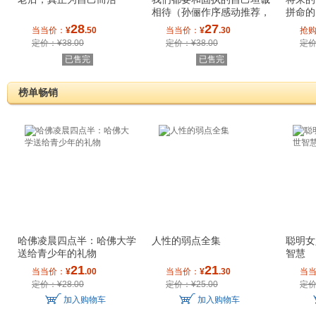
相待（孙俪作序感动推荐，
拼命的
写给每个默默
28
27
当当价：
¥
.50
当当价：
¥
.30
抢
定价：¥38.00
定价：¥38.00
定价
已售完
已售完
榜单畅销
哈佛凌晨四点半：哈佛大学
人性的弱点全集
聪明女
送给青少年的礼物
智慧
21
21
当当价：
¥
.00
当当价：
¥
.30
当
定价：¥28.00
定价：¥25.00
定价
加入购物车
加入购物车