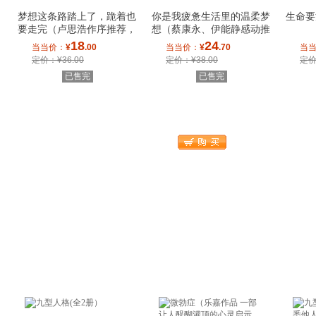
梦想这条路踏上了，跪着也
你是我疲惫生活里的温柔梦
生命要
要走完（卢思浩作序推荐，
想（蔡康永、伊能静感动推
写给所有迷茫
荐！）
18
24
当当价：
¥
.00
当当价：
¥
.70
当
定价：¥36.00
定价：¥38.00
定价
已售完
已售完