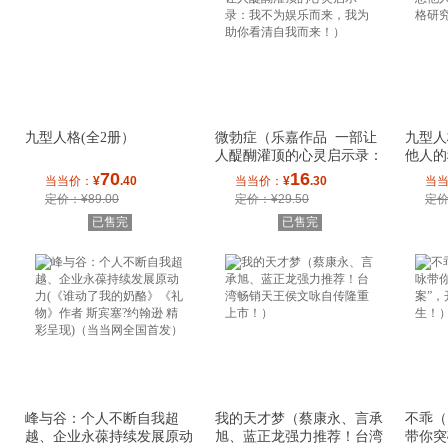
九型人格(全2册）
微勃症（乐嘉作品 一部让
九型人
人醍醐灌顶的心灵启示录：
他人的
我不为娱乐而
研究会
70
16
当当价：
¥
.40
当当价：
¥
.30
当
定价：¥89.00
定价：¥29.50
定价
已售完
已售完
峰与谷：个人不断自我超
我的天才梦（蔡康永、言承
不乖（
越、企业永葆持续发展原动
旭、蓝正龙强力推荐！台湾
带你突