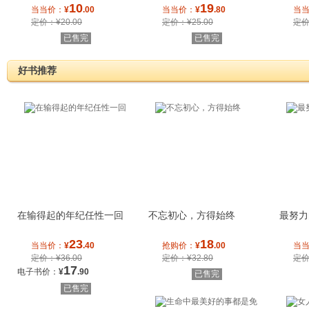
力(《谁动了我
畅销天王侯文
案”，
10
19
当当价：
¥
.00
当当价：
¥
.80
当
定价：¥20.00
定价：¥25.00
定价
已售完
已售完
好书推荐
在输得起的年纪任性一回
不忘初心，方得始终
最努力
23
18
当当价：
¥
.40
抢购价：
¥
.00
当
定价：¥36.00
定价：¥32.80
定价
17
电子书价：
¥
.90
已售完
已售完