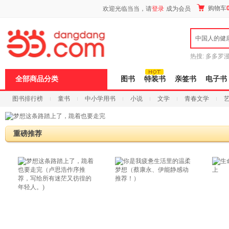
新
购物车
欢迎光临当当，请
登录
成为会员
窗
口
打
中国人的健
开
无
障
热搜:
多多罗
碍
传说
十日终
说
全部商品分类
图书
特装书
亲签书
电子书
明
页
图书排行榜
童书
中小学用书
小说
文学
青春文学
面,
按
科技
进口原版
电子书
Ctrl
加
波
重磅推荐
浪
键
打
开
导
盲
模
式