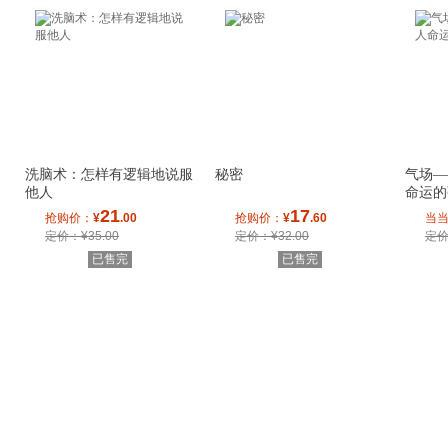
洗脑术：怎样有逻辑地说服
秘密
气场—
他人
命运的
21
17
抢购价：
¥
.00
抢购价：
¥
.60
当
定价：¥35.00
定价：¥32.00
定价
已售完
已售完