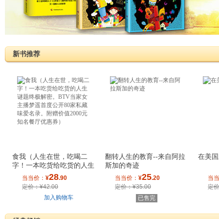
新书推荐
食我（人生在世，吃喝二
翻转人生的教育--来自阿拉
在美国
字！一本吃货给吃货的人生
斯加的奇迹
谜题终极解密。
28
25
当当价：
¥
.90
当当价：
¥
.20
当
定价：¥42.00
定价：¥35.00
定价
加入购物车
已售完