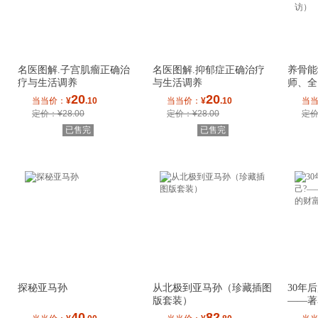
名医图解.子宫肌瘤正确治
名医图解.抑郁症正确治疗
养骨能
疗与生活调养
与生活调养
师、全
骨骼不
20
20
当当价：
¥
.10
当当价：
¥
.10
当
定价：¥28.00
定价：¥28.00
定价
已售完
已售完
探秘亚马孙
从北极到亚马孙（珍藏插图
30年
版套装）
——著
财富人
40
82