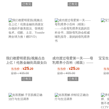
已售完
已售完
我们都爱明星肌(视频点击
成功渡过母爱第一关——母
宝宝生
上亿！伦敦金融街高级女白
乳喂养小百科（精装）——
领的不败美肌
小巫母乳喂养
25
25
当当价：
¥
.20
当当价：
¥
.20
当
定价：¥35.00
定价：¥35.00
定价
已售完
已售完