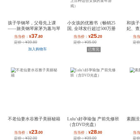
孩子学钢琴，父母先上课
小女孩的优雅书（畅销25
和孩子
——旅美钢琴家茅为蕙与琴
国, 全球发行超过500万册
妃、查
童家长的一席谈
《男孩冒险书》
图书亲
37
25
当当价：
¥
.80
当当价：
¥
.20
当
定价：¥39.80
定价：¥35.00
定价
加入购物车
已售完
不老仙妻水谷雅子美丽秘籍
Lulu’s好孕瑜伽 产前先修班
素颜没
（含DVD光盘）
23
28
当当价：
¥
.00
当当价：
¥
.00
当
定价：¥32.00
定价：¥39.00
定价