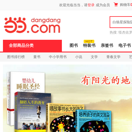
新
购物车
欢迎光临当当，请
登录
成为会员
窗
口
打
白狼星探险
开
无
障
热搜:
怪杰佐
碍
谎
吾辈如神
说
全部商品分类
图书
特装书
亲签书
电子书
明
页
图书排行榜
童书
中小学用书
小说
文学
青春文学
面,
按
科技
进口原版
电子书
Ctrl
加
波
浪
键
打
开
导
盲
模
式