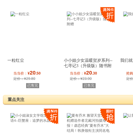
一粒红尘
小小姐少女温暖贺岁系列--
我们就
七寻记3（升级版）随书附
赠"勿忘
20
20
当当价：
¥
.50
当当价：
¥
.30
抢
定价：¥29.80
定价：¥23.90
定价
已售完
已售完
重点关注