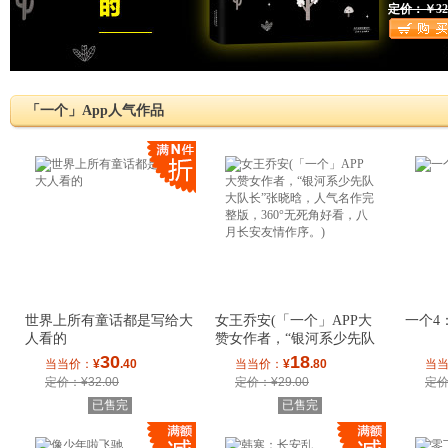
定价：￥32.
「一个」App人气作品
世界上所有童话都是写给大
女王乔安(「一个」APP大
一个4
人看的
赞女作者，“银河系少先队
大队长”张晓晗
30
18
当当价：
¥
.40
当当价：
¥
.80
当
定价：¥32.00
定价：¥29.00
定价
已售完
已售完