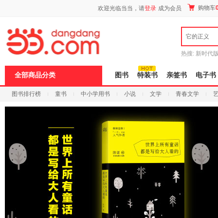
新
购物车
欢迎光临当当，请
登录
成为会员
窗
口
打
它的正义
开
无
障
热搜:
新时代
碍
有兽焉全集
说
全部商品分类
图书
特装书
亲签书
电子书
明
页
图书排行榜
童书
中小学用书
小说
文学
青春文学
面,
按
科技
进口原版
电子书
Ctrl
加
波
浪
键
打
开
导
盲
模
式