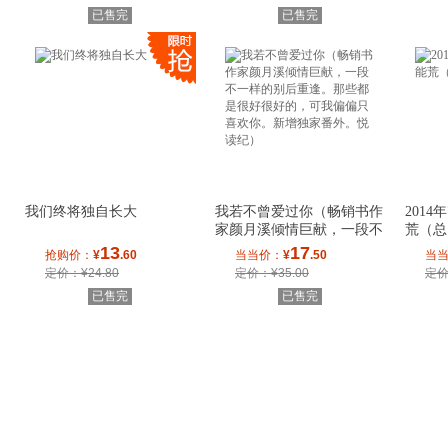
已售完
已售完
我们终将独自长大
我若不曾爱过你（畅销书作
201
家颜月溪倾情巨献，一段不
荒（总
一样的别后重
13
17
抢购价：
¥
.60
当当价：
¥
.50
当
定价：¥24.80
定价：¥35.00
定价
已售完
已售完