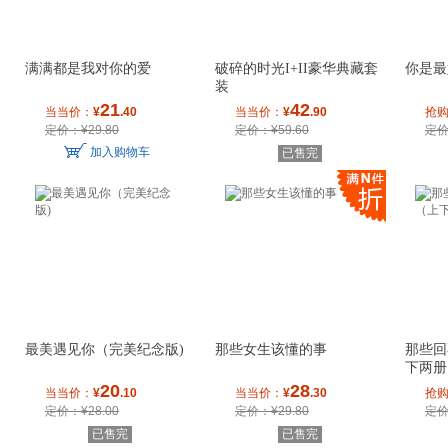
满满都是我对你的爱
破碎的时光I+II豪华典藏套
你是最
装
21
42
当当价：
¥
.40
当当价：
¥
.90
抢
定价：¥29.80
定价：¥59.60
定价
加入购物车
已售完
最美遇见你（完美纪念版)
那些女生该懂的事
那些回
下两册
20
28
当当价：
¥
.10
当当价：
¥
.30
抢
定价：¥28.00
定价：¥29.80
定价
已售完
已售完