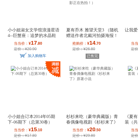
小小姐淑女文学馆浪漫星语
夏有乔木 雅望天堂3 （随机
让我爱
4--巨蟹座：追梦的水晶鞋
赠送作者北戴河拍摄海报！
虐恋经典“
17
14
当当价：
¥
.80
抢购价：
¥
.70
当
定价：¥20.90
定价：¥26.80
定价
加入购物车
已售完
小小姐合订本2014年05期
杉杉来吃（豪华典藏版）青
《夏有
下-06期下（总第30卷）
春偶像电视剧《杉杉来了》
装（共
原著小说
15
20
当当价：
¥
.10
当当价：
¥
.50
当
定价：¥17.80
定价：¥29.80
定价