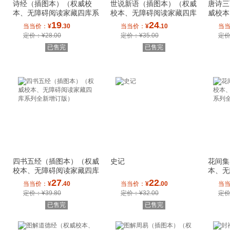
诗经（插图本）（权威校
世说新语（插图本）（权威
唐诗三
本、无障碍阅读家藏四库系
校本、无障碍阅读家藏四库
威校本
列全新增订版）
系列全新增订
库系列
19
24
当当价：
¥
.30
当当价：
¥
.10
当
定价：¥28.00
定价：¥35.00
定价
已售完
已售完
四书五经（插图本）（权威
史记
花间集
校本、无障碍阅读家藏四库
本、无
系列全新增订
列全新
27
22
当当价：
¥
.40
当当价：
¥
.00
当
定价：¥39.80
定价：¥32.00
定价
已售完
已售完