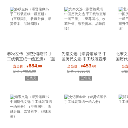
春秋左传（崇贤馆藏书 手
先秦文选（崇贤馆藏书 中
北宋文
工线装宣纸一函五册）（至
国历代文选 手工线装宣纸
国历代
尊国礼、收藏
一函三册）（至
一函三
684
453
当当价：
¥
.00
当当价：
¥
.60
当
定价：¥950.00
定价：¥630.00
定价
已售完
已售完