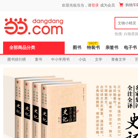
新
购物车
欢迎光临当当，请
登录
成为会员
窗
口
打
文物小精灵
开
无
障
热搜:
白狼星
碍
师3
重建秦
说
全部商品分类
图书
特装书
亲签书
电子书
明
页
图书排行榜
童书
中小学用书
小说
文学
青春文学
面,
按
科技
进口原版
电子书
Ctrl
加
波
浪
键
打
开
导
盲
模
式