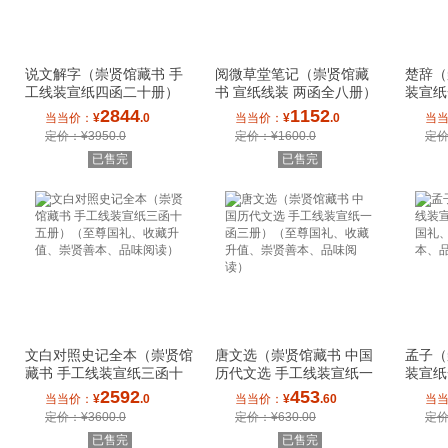
说文解字（崇贤馆藏书 手
阅微草堂笔记（崇贤馆藏
楚辞（
工线装宣纸四函二十册）
书 宣纸线装 两函全八册）
装宣纸
（至尊国礼、收
（至尊国礼、收
礼、收
2844
1152
当当价：
¥
.0
当当价：
¥
.0
当
定价：¥3950.0
定价：¥1600.0
定价
已售完
已售完
文白对照史记全本（崇贤馆
唐文选（崇贤馆藏书 中国
孟子（
藏书 手工线装宣纸三函十
历代文选 手工线装宣纸一
装宣纸
五册）（至尊
函三册）（至尊
礼、收
2592
453
当当价：
¥
.0
当当价：
¥
.60
当
定价：¥3600.0
定价：¥630.00
定价
已售完
已售完