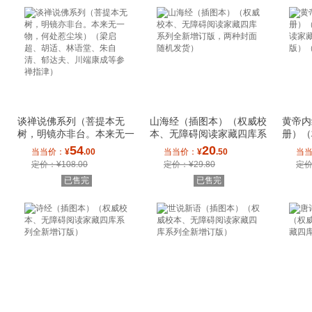
谈禅说佛系列（菩提本无
山海经（插图本）（权威校
黄帝内
树，明镜亦非台。本来无一
本、无障碍阅读家藏四库系
册）（
物，何处惹尘埃
列全新增订版
读家藏
54
20
当当价：
¥
.00
当当价：
¥
.50
当
定价：¥108.00
定价：¥29.80
定价
已售完
已售完