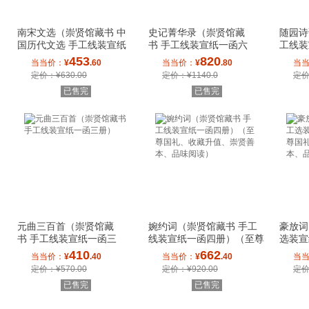
南宋文选（崇贤馆藏书 中
史记菁华录（崇贤馆藏
随园诗
国历代文选 手工线装宣纸
书 手工线装宣纸一函六
工线装
一函三册）（至
册）
453
820
当当价：
¥
.60
当当价：
¥
.80
当
定价：¥630.00
定价：¥1140.0
定价
已售完
已售完
元曲三百首（崇贤馆藏
婉约词（崇贤馆藏书 手工
豪放词
书 手工线装宣纸一函三
线装宣纸一函四册）（至尊
选装宣
册）
国礼、收藏升
国礼、
410
662
当当价：
¥
.40
当当价：
¥
.40
当
定价：¥570.00
定价：¥920.00
定价
已售完
已售完