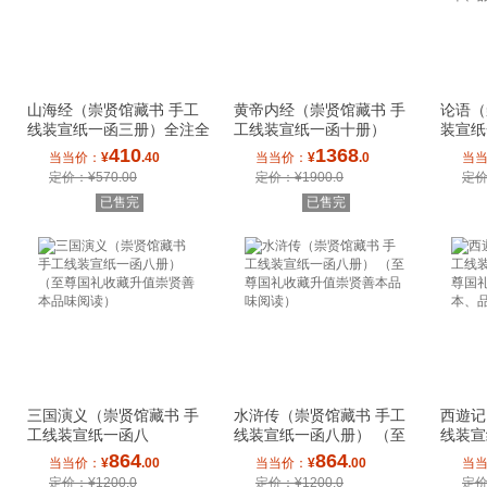
山海经（崇贤馆藏书 手工
黄帝内经（崇贤馆藏书 手
论语（
线装宣纸一函三册）全注全
工线装宣纸一函十册）
装宣纸
译/繁体竖排
礼、收
410
1368
当当价：
¥
.40
当当价：
¥
.0
当
定价：¥570.00
定价：¥1900.0
定价
已售完
已售完
三国演义（崇贤馆藏书 手
水浒传（崇贤馆藏书 手工
西遊记
工线装宣纸一函八
线装宣纸一函八册） （至
线装宣
册） （至尊国礼收藏升
尊国礼收藏升值
国礼、
864
864
当当价：
¥
.00
当当价：
¥
.00
当
定价：¥1200.0
定价：¥1200.0
定价