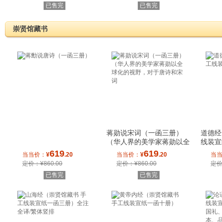
已售完
已售完
崇贤馆藏书
蒋勋说宋词（一函三册）
道德经
（华人界的美学家蒋勋以全
线装宣
球化的视野，对
619
619
当当价：
¥
.20
当当价：
¥
.20
当
定价：¥860.00
定价：¥860.00
定价
已售完
已售完