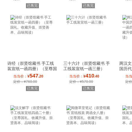
已售完
已售完
诗经（崇贤馆藏书 手工线
三十六计（崇贤馆藏书 手
两汉文
装宣纸一函四册）（至尊国
工线装宣纸一函三册）
国历代
礼、收藏升值
一函四
547
410
当当价：
¥
.20
当当价：
¥
.40
当
定价：¥760.00
定价：¥570.00
定价
已售完
已售完