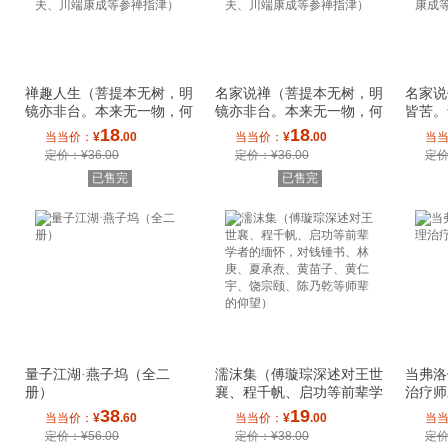
禅趣人生（菩提本无树，明
名家说禅（菩提本无树，明
名家说
镜亦非台。本来无一物，何
镜亦非台。本来无一物，何
皆苦。
处惹尘埃）（
处惹尘埃）（
乐）（
18
18
当当价：
¥
.00
当当价：
¥
.00
当
定价：¥36.00
定价：¥36.00
定价
已售完
已售完
量子江湖·燕子坞（全二
濡沫集（傅璇琮深述对王世
当弗洛
册）
襄、程千帆、启功等前辈学
治疗师
者的缅怀，对
38
19
当当价：
¥
.60
当当价：
¥
.00
当
定价：¥56.00
定价：¥38.00
定价