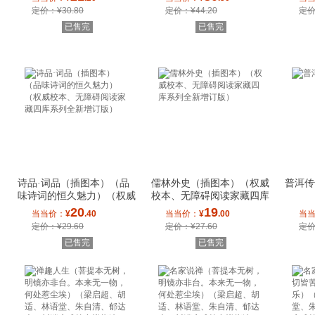
定价：¥30.80
定价：¥44.20
定价
已售完
已售完
诗品·词品（插图本）（品
儒林外史（插图本）（权威
普洱传
味诗词的恒久魅力）（权威
校本、无障碍阅读家藏四库
校本、无障碍
系列全新增订
20
19
当当价：
¥
.40
当当价：
¥
.00
当
定价：¥29.60
定价：¥27.60
定价
已售完
已售完