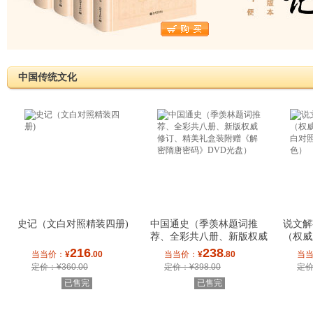
中国传统文化
史记（文白对照精装四册)
中国通史（季羡林题词推
说文解
荐、全彩共八册、新版权威
（权威
修订、精美礼盒
白对照
216
238
当当价：
¥
.00
当当价：
¥
.80
当
定价：¥360.00
定价：¥398.00
定价
已售完
已售完