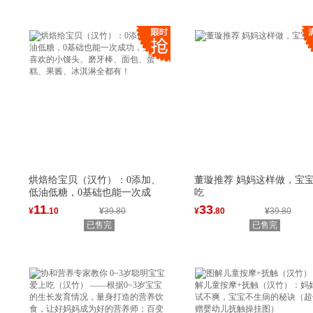
烘焙给宝贝（汉竹）：0添加、
董璇推荐 妈妈这样做，宝
低油低糖，0基础也能一次成
吃
功，
11
33
¥
.10
¥
39.80
¥
.80
¥
39.80
已售完
已售完