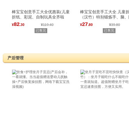
棒宝宝创意手工大全优惠装(儿童
棒宝宝创意手工大全.儿童
折纸、彩泥、自制玩具全齐啦
（汉竹）特别锻炼手、脑、
82
27
¥
.30
¥
119.40
¥
.80
¥
39.80
已售完
已售完
产后管理