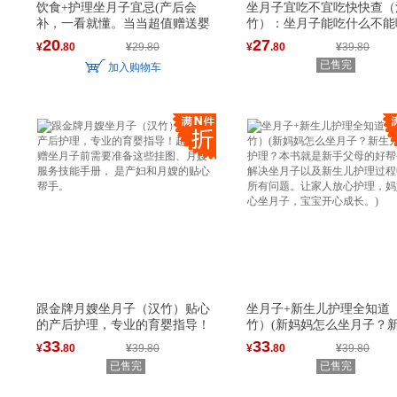
饮食+护理坐月子宜忌(产后会
坐月子宜吃不宜吃快快查（
补，一看就懂。当当超值赠送婴
竹）：坐月子能吃什么不能
幼
么
20
27
¥
.80
¥
29.80
¥
.80
¥
39.80
已售完
加入购物车
跟金牌月嫂坐月子（汉竹）贴心
坐月子+新生儿护理全知道
的产后护理，专业的育婴指导！
竹）(新妈妈怎么坐月子？
33
33
¥
.80
¥
39.80
¥
.80
¥
39.80
已售完
已售完