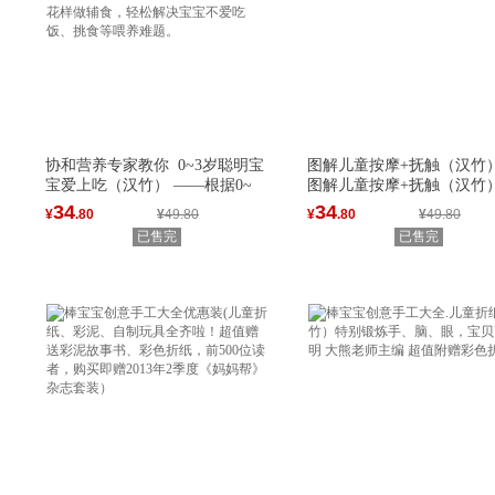
协和营养专家教你 0~3岁聪明宝
图解儿童按摩+抚触（汉竹
宝爱上吃（汉竹） ——根据0~
图解儿童按摩+抚触（汉竹
妈
34
34
¥
.80
¥
49.80
¥
.80
¥
49.80
已售完
已售完