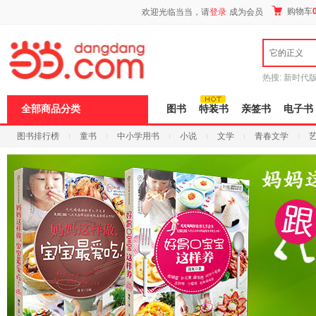
新
购物车
欢迎光临当当，请
登录
成为会员
窗
口
打
它的正义
开
无
障
热搜:
新时代
碍
有兽焉全集
说
全部商品分类
图书
特装书
亲签书
电子书
明
页
图书排行榜
童书
中小学用书
小说
文学
青春文学
面,
按
科技
进口原版
电子书
Ctrl
加
波
浪
键
打
开
导
盲
模
式