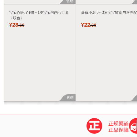
售罄
宝宝心语.了解0～1岁宝宝的内心世界
薇薇小厨 0～3岁宝宝辅食与营养
（双色）
¥
28
¥
22
.60
.60
售罄