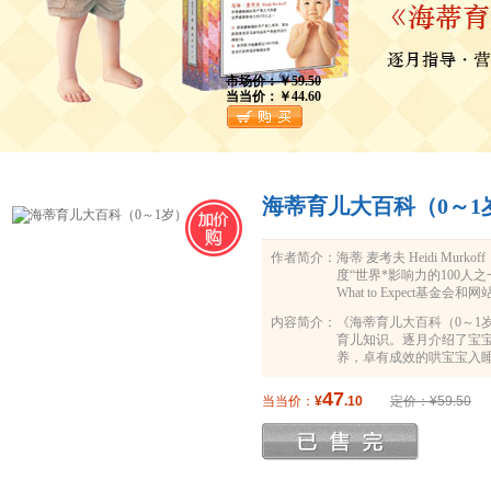
市场价：￥59.50
当当价：￥44.60
海蒂育儿大百科（0～1
作者简介：
海蒂 麦考夫 Heidi M
度“世界*影响力的100
What to Expect
美国销量超过3400万册，被
内容简介：
《海蒂育儿大百科（0～1
Eisenberg 全程参与了
育儿知识。逐月介绍了宝
与海蒂麦考夫合著了“What t
养，卓有成效的哄宝宝入睡
士顿大学护理学学士学位
富实用的育儿知识。在婴
了早产儿的护理、如何处
47
当当价：
¥
.10
定价：¥59.50