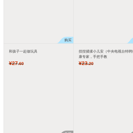
购买
和孩子一起做玩具
捏捏揉揉小儿安（中央电视台特聘
康专家，手把手教
¥
27
¥
23
.60
.20