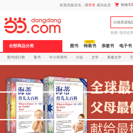
新
购物车
欢迎光临当当，请
登录
成为会员
窗
口
打
白狼星探险
开
无
障
热搜:
怪杰佐
碍
谎
吾辈如神
说
全部商品分类
图书
特装书
亲签书
电子书
明
页
图书排行榜
童书
中小学用书
小说
文学
青春文学
面,
按
科技
进口原版
电子书
Ctrl
加
波
浪
键
打
开
导
盲
模
式