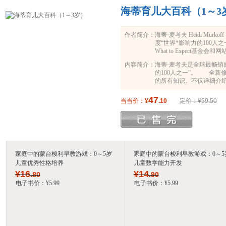
海蒂育儿大百科（1～3
作者简介：
海蒂·麦考夫 Heidi M
度“世界*影响力的100
What to Expect
美国销量超过3400万册
内容简介：
海蒂·麦考夫是全球最畅销
衰，蝉联美国亚马逊书店、
的100人之一”。 全新
被改编为同名电影，于20
的所有知识。不仅详细介绍
是《海蒂育儿大百科（0~
的营养、免疫、安全、睡
育儿书籍。无论你采取怎
蹒跚学步，开始咿咿呀呀
47
当当价：
¥
.10
定价：¥59.50
如何让宝宝学会独立，建
宝宝成长中的头三年，很
健康的宝宝是父母们必须
孩子作为独立的个人去尊
家庭中的蒙台梭利早教游戏：0～5岁
家庭中的蒙台梭利早教游戏：0～5
儿童优秀性格培养
儿童数学能力开发
¥
16
¥
14
.80
.90
电子书价：
¥
5
.99
电子书价：
¥
5
.99