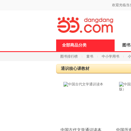
新
欢迎光临当
窗
口
打
开
无
障
碍
说
全部商品分类
图书
明
页
图书排行榜
童书
中小学用书
面,
按
科技
进口原版
电子书
Ctrl
通识核心课教材
加
波
浪
键
打
开
导
盲
模
式
中国古代文学通识读本
中国历