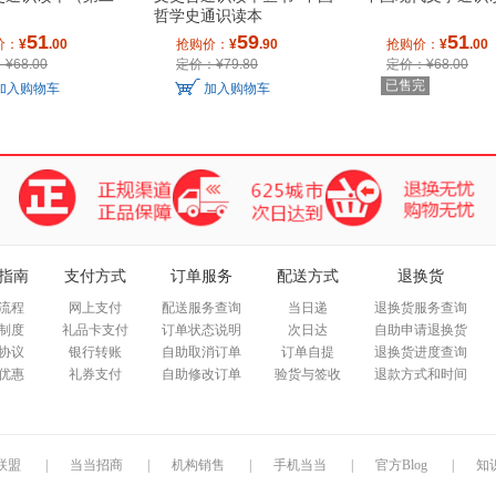
哲学史通识读本
箱包皮具
51
59
51
价：
¥
.00
抢购价：
¥
.90
抢购价：
¥
.00
手表饰品
¥68.00
定价：¥79.80
定价：¥68.00
运动户外
已售完
加入购物车
加入购物车
汽车用品
食品
手机通讯
数码影音
电脑办公
大家电
家用电器
指南
支付方式
订单服务
配送方式
退换货
流程
网上支付
配送服务查询
当日递
退换货服务查询
制度
礼品卡支付
订单状态说明
次日达
自助申请退换货
协议
银行转账
自助取消订单
订单自提
退换货进度查询
优惠
礼券支付
自助修改订单
验货与签收
退款方式和时间
联盟
|
当当招商
|
机构销售
|
手机当当
|
官方Blog
|
知