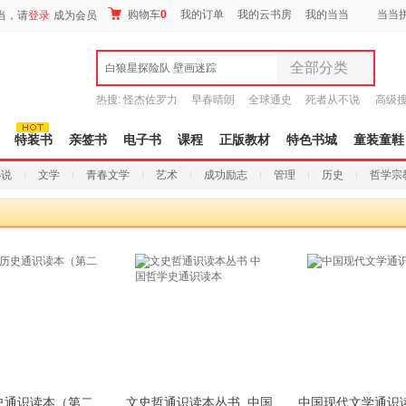
购物车
0
我的订单
我的云书房
我的当当
当当
当，请
登录
成为会员
全部分类
白狼星探险队 壁画迷踪
全部分类
热搜:
怪杰佐罗力
早春晴朗
全球通史
死者从不说
高级
尾品汇
谎
吾辈如神
9.9元包邮
图书
特装书
亲签书
电子书
课程
正版教材
特色书城
童装童鞋
电子书
小说
文学
青春文学
艺术
成功励志
管理
历史
哲学宗
音像
影视
时尚美妆
母婴用品
玩具
孕婴服饰
童装童鞋
家居日用
家具装饰
服装
鞋
史通识读本（第二
文史哲通识读本丛书 中国
中国现代文学通识