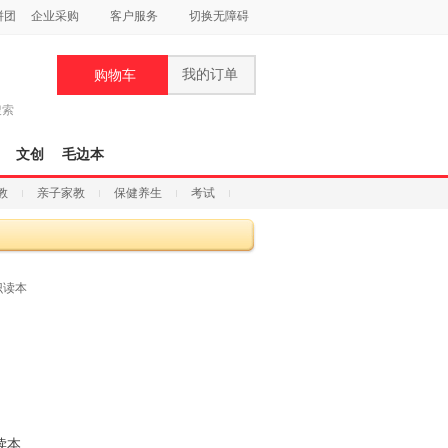
拼团
企业采购
客户服务
切换无障碍
我的订单
购物车
搜索
文创
毛边本
教
亲子家教
保健养生
考试
读本