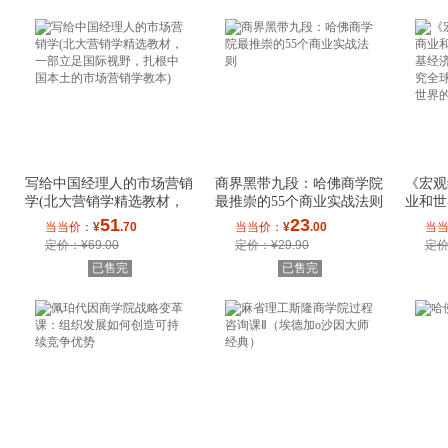
写给中国经理人的市场营销
商界黑带九段：哈佛商学院
《宏观
学(北大营销学精选教材，
最推崇的55个商业实战法则
业和世
一部立足国际
经济学
51
23
当当价：
¥
.70
当当价：
¥
.00
当
定价：¥69.00
定价：¥29.90
定价
已售完
已售完