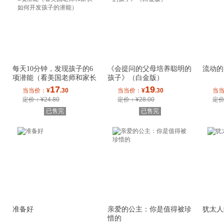
每天10分钟，发现孩子的6
《会提问的父母培养聪明的
流动的
项潜能（看美国老师和家长
孩子》（白金版）
如何开发孩子
17
19
当当价：
¥
.30
当当价：
¥
.30
当
定价：¥24.80
定价：¥28.00
定价
已售完
已售完
准备好
亲爱的公主：你是值得被珍
犹太人
惜的