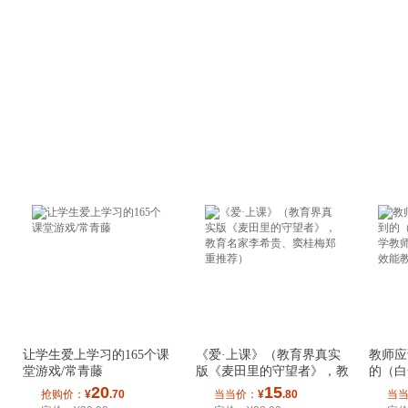
让学生爱上学习的165个课
《爱·上课》（教育界真实
教师应
堂游戏/常青藤
版《麦田里的守望者》，教
的（白
育名家李希贵
教师指
20
15
抢购价：
¥
.70
当当价：
¥
.80
当