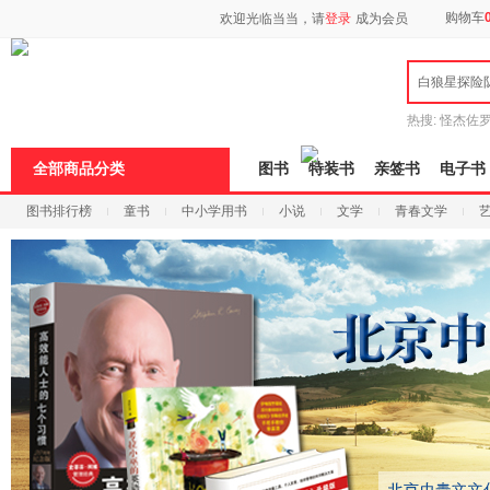
新
购物车
欢迎光临当当，请
登录
成为会员
窗
口
打
白狼星探险
开
无
障
热搜:
怪杰佐
碍
谎
吾辈如神
说
全部商品分类
图书
特装书
亲签书
电子书
明
页
图书排行榜
童书
中小学用书
小说
文学
青春文学
面,
按
科技
进口原版
电子书
Ctrl
加
波
浪
键
打
开
导
盲
模
式