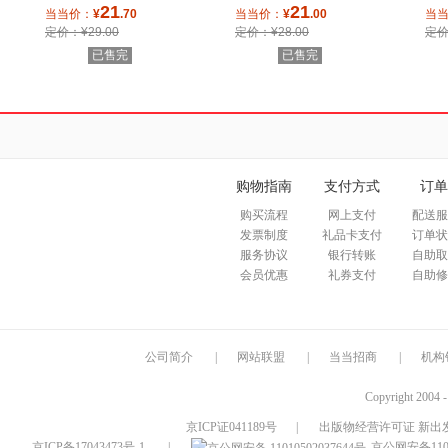
21
21
当当价：
¥
.70
当当价：
¥
.00
当
定价：¥29.00
定价：¥28.00
定价
已售完
已售完
购物指南
支付方式
订单
购买流程
网上支付
配送服
发票制度
礼品卡支付
订单状
服务协议
银行转账
自助取
会员优惠
礼券支付
自助修
公司简介
|
网站联盟
|
当当招商
|
机构
Copyright 2004 
京ICP证041189号
|
出版物经营许可证 新出发
京ICP备17043473号-1
|
京公网安备1101