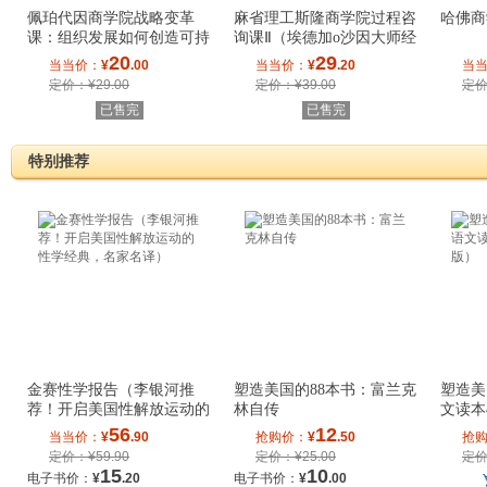
佩珀代因商学院战略变革
麻省理工斯隆商学院过程咨
哈佛商
课：组织发展如何创造可持
询课Ⅱ（埃德加o沙因大师经
续竞争优势
典）
20
29
当当价：
¥
.00
当当价：
¥
.20
当
定价：¥29.00
定价：¥39.00
定价
已售完
已售完
特别推荐
金赛性学报告（李银河推
塑造美国的88本书：富兰克
塑造美
荐！开启美国性解放运动的
林自传
文读本
性学经典，名家
版）
56
12
当当价：
¥
.90
抢购价：
¥
.50
抢
定价：¥59.90
定价：¥25.00
定价
15
10
电子书价：
¥
.20
电子书价：
¥
.00