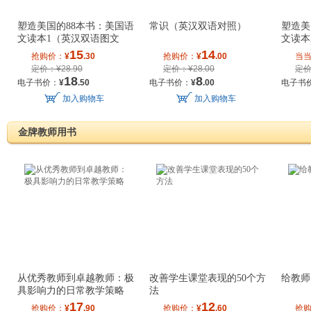
塑造美国的88本书：美国语
常识（英汉双语对照）
塑造美
文读本1（英汉双语图文
文读本
版）
版）
15
14
抢购价：
¥
.30
抢购价：
¥
.00
当
定价：¥28.90
定价：¥28.00
定价
18
8
电子书价：
¥
.50
电子书价：
¥
.00
电子书
加入购物车
加入购物车
金牌教师用书
从优秀教师到卓越教师：极
改善学生课堂表现的50个方
给教师
具影响力的日常教学策略
法
17
12
抢购价：
¥
.90
抢购价：
¥
.60
抢