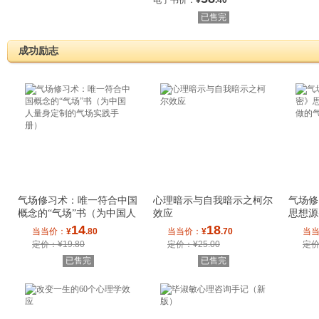
电子书价：
¥
.40
已售完
成功励志
气场修习术：唯一符合中国
心理暗示与自我暗示之柯尔
气场修
概念的“气场”书（为中国人
效应
思想源
量身定制的
气场开
14
18
当当价：
¥
.80
当当价：
¥
.70
当
定价：¥19.80
定价：¥25.00
定价
已售完
已售完