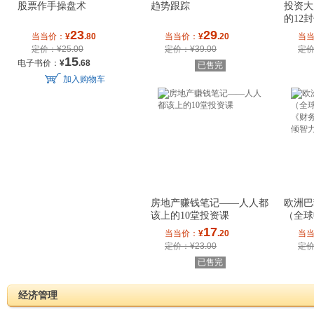
股票作手操盘术
趋势跟踪
投资大
的12
23
29
当当价：
¥
.80
当当价：
¥
.20
当
定价：¥25.00
定价：¥39.00
定价
15
电子书价：
¥
.68
已售完
加入购物车
房地产赚钱笔记——人人都
欧洲巴
该上的10堂投资课
（全球
《财务
17
当当价：
¥
.20
当
定价：¥23.00
定价
已售完
经济管理