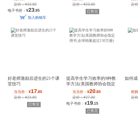
定价：¥33.80
定价：¥23.80
定价
23
电子书价：
¥
.95
已售完
加入购物车
好老师激励后进生的21个课
提高学生学习效率的9种教
如何成
堂技巧
学方法(美国教师协会指定
用书,全球销量
17
20
当当价：
¥
.80
当当价：
¥
.80
抢
定价：¥23.80
定价：¥27.80
定价
19
电子书价：
¥
.15
已售完
已售完