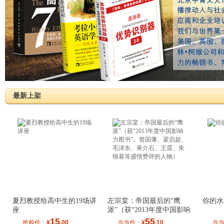
最新上架
夏烈教授给高中生的19场讲
左宗棠：帝国最后的“鹰
你的水
座
派”（获“2013年度中国影响
力图书”。曾
15
55
抢购价：
¥
.00
当当价：
¥
.10
当