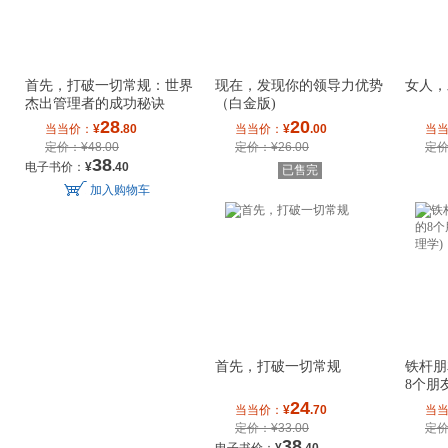
首先，打破一切常规：世界
现在，发现你的领导力优势
女人，
杰出管理者的成功秘诀
（白金版)
28
20
当当价：
¥
.80
当当价：
¥
.00
当
定价：¥48.00
定价：¥26.00
定价
38
电子书价：
¥
.40
已售完
加入购物车
首先，打破一切常规
铁杆朋
8个朋
学)
24
当当价：
¥
.70
当
定价：¥33.00
定价
38