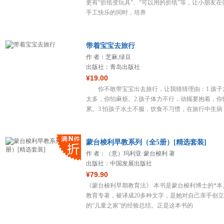
更有“折纸变玩具”、“可以用的折纸”等，让小朋友在
手工快乐的同时，培养
带着宝宝去旅行
作 者：芝麻,绿豆
出版社：青岛出版社
¥19.00
你不敢带宝宝出去旅行，让我猜猜理由：1.孩子
太多，你怕麻烦。2.孩子体力不行，动辄要抱着，你
累。3.怕孩子水土不服，饮食不习惯，在旅行中生病
蒙台梭利早教系列（全5册）[精选套装]
作 者：（意）玛利亚·蒙台梭利 著
出版社：中国发展出版社
¥79.90
《蒙台梭利早期教育法》 本书是蒙台梭利博士的*本
教育专著，被译成20多种文字，是她对自己亲手创立
的“儿童之家”的经验总结。正是这本书的