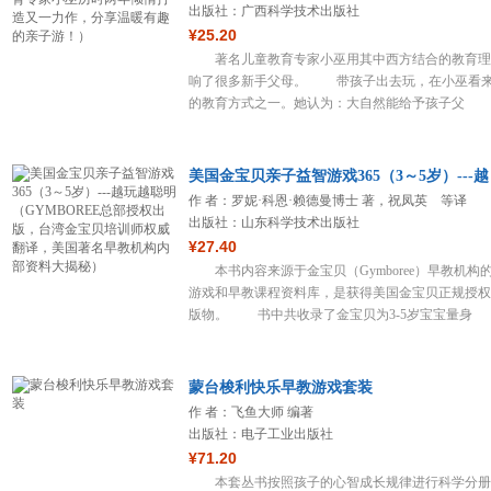
出版社：广西科学技术出版社
¥25.20
著名儿童教育专家小巫用其中西方结合的教育理
响了很多新手父母。 带孩子出去玩，在小巫看
的教育方式之一。她认为：大自然能给予孩子父
美国金宝贝亲子益智游戏365（3～5岁）---越
作 者：罗妮·科恩·赖德曼博士 著，祝凤英 等译
出版社：山东科学技术出版社
¥27.40
本书内容来源于金宝贝（Gymboree）早教机构
游戏和早教课程资料库，是获得美国金宝贝正规授权
版物。 书中共收录了金宝贝为3-5岁宝宝量身
蒙台梭利快乐早教游戏套装
作 者：飞鱼大师 编著
出版社：电子工业出版社
¥71.20
本套丛书按照孩子的心智成长规律进行科学分册