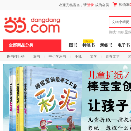
新
购物车
欢迎光临当当，请
登录
成为会员
窗
口
打
文物小精灵
开
无
障
热搜:
白狼星
碍
师3
重建秦
说
全部商品分类
图书
特装书
亲签书
电子书
明
页
图书排行榜
童书
中小学用书
小说
文学
青春文学
面,
按
科技
进口原版
电子书
Ctrl
加
波
浪
键
打
开
导
盲
模
式