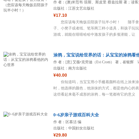
作 者：(澳)米范韦·琼斯、斯皮里·蔡兹拉斯 著；读
出品
出版社：江苏文艺出版社
¥17.10
您应该每天晚饭后陪孩子玩半小时！ 随手拿
子、小凳子或者纸、笔等两三样小道具，和孩子玩玩
游戏，就能在嘻嘻哈哈中激发孩子的多项潜能，让
涂鸦，宝宝说给世界的话：从宝宝的涂鸦看
作 者：[意] 艾薇•克劳迪（Evi Crotti） 著，崔银辉 
出版社：南方出版社
¥40.00
你知道吗，当宝宝用小手蘸着颜料在纸上涂来涂
时，他选择的颜色，他涂抹的方式，都是他内心的表
这些看起来毫不成形的涂鸦，每一笔都有它的意义
0~6岁亲子游戏百科大全
作 者：区慕洁 编
出版社：中国妇女出版社
¥29.80