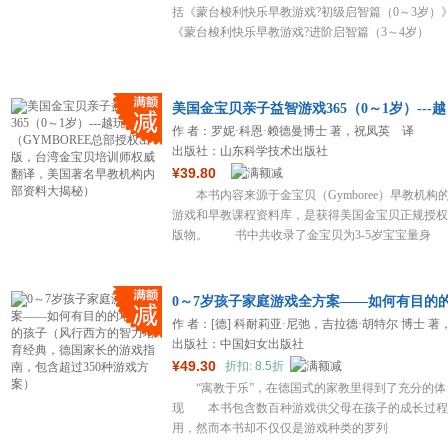
括《蒙台梭利快乐早教游戏?初级启智篇（0～3岁）
《蒙台梭利快乐早教游戏?进阶启智篇（3～4岁）
美国金宝贝亲子益智游戏365（0～1岁）---越
作 者：罗妮·科恩·赖德曼博士 著，祝凤英 译
出版社：山东科学技术出版社
¥39.80
本书内容来源于金宝贝（Gymboree）早教机构
游戏和早教课程资料库，是获得美国金宝贝正规授权
版物。 书中共收录了金宝贝为3-5岁宝宝量身
0～7岁孩子家庭游戏全方案——如何有目的
作 者：[德] 科耐莉亚·尼弛，吉拉德·胡特尔 博士 著
鹏，申洁 译
出版社：中国妇女出版社
¥49.30
折扣:
折
8.5
“寓教于乐”，在德国式的家教里得到了充分的体
现 本书包含数百种游戏供父母在孩子的成长过程
用，然而本书却不仅仅是游戏种类的罗列