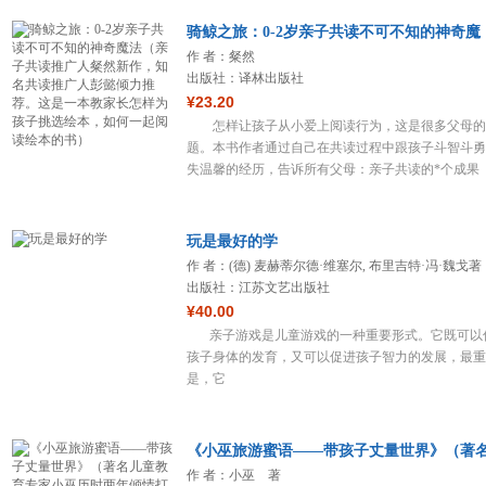
骑鲸之旅：0-2岁亲子共读不可不知的神奇魔
作 者：粲然
出版社：译林出版社
¥23.20
怎样让孩子从小爱上阅读行为，这是很多父母的
题。本书作者通过自己在共读过程中跟孩子斗智斗勇
失温馨的经历，告诉所有父母：亲子共读的*个成果
玩是最好的学
作 者：(德) 麦赫蒂尔德·维塞尔, 布里吉特·冯·魏戈著
出版社：江苏文艺出版社
¥40.00
亲子游戏是儿童游戏的一种重要形式。它既可以
孩子身体的发育，又可以促进孩子智力的发展，最重
是，它
《小巫旅游蜜语——带孩子丈量世界》（著
作 者：小巫 著