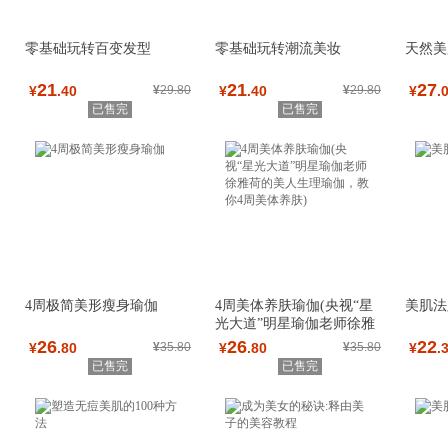
零基础玩转百变发型
零基础玩转潮流美妆
天然美
21
21
27
¥
.40
¥
29.80
¥
.40
¥
29.80
¥
.
已售完
已售完
4周极简美形瘦身瑜伽
4周美体养肤瑜伽(央视“星
美肌法
光大道”明星瑜伽老师徐雅
荷的美人生理
26
26
22
¥
.80
¥
35.80
¥
.80
¥
35.80
¥
.
已售完
已售完