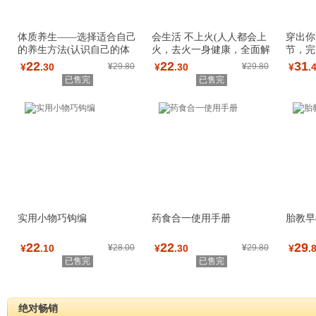
体质养生——选择适合自己
会生活 不上火(人人都会上
穿出你
的养生方法(认识自己的体
火，去火一身健康，全面解
节，完
质，选择自己
读中医去火养
众不同
22
22
31
¥
.30
¥
29.80
¥
.30
¥
29.80
¥
.
已售完
已售完
实用小物巧钩编
药食合一使用手册
胎教早
22
22
29
¥
.10
¥
28.00
¥
.30
¥
29.80
¥
.
已售完
已售完
绝对畅销