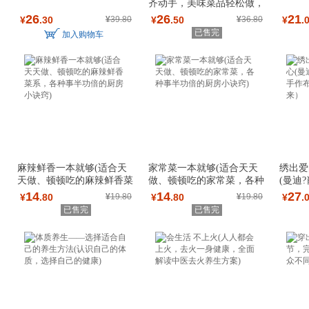
齐动手，美味菜品轻松做，
拒绝挑食，让
26
26
21
¥
.30
¥
39.80
¥
.50
¥
36.80
¥
.
已售完
加入购物车
麻辣鲜香一本就够(适合天
家常菜一本就够(适合天天
绣出爱
天做、顿顿吃的麻辣鲜香菜
做、顿顿吃的家常菜，各种
(曼迪
系，各种事半
事半功倍的厨
作布品
14
14
27
¥
.80
¥
19.80
¥
.80
¥
19.80
¥
.
已售完
已售完