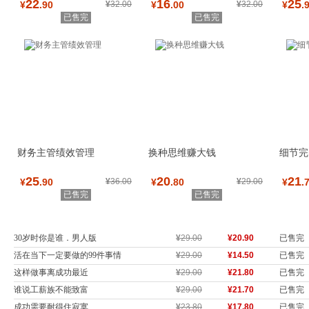
22
16
25
¥
.90
¥
32.00
¥
.00
¥
32.00
¥
.
已售完
已售完
财务主管绩效管理
换种思维赚大钱
细节完
25
20
21
¥
.90
¥
36.00
¥
.80
¥
29.00
¥
.
已售完
已售完
30岁时你是谁．男人版
¥
29.00
¥20.90
已售完
活在当下一定要做的99件事情
¥
29.00
¥14.50
已售完
这样做事离成功最近
¥
29.00
¥21.80
已售完
谁说工薪族不能致富
¥
29.00
¥21.70
已售完
成功需要耐得住寂寞
¥
23.80
¥17.80
已售完