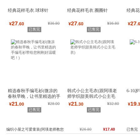
经典花样毛衣.球球针
经典花样毛衣.圈圈针
经典花
27
27
27
¥
.60
¥
36.80
¥
.60
¥
36.80
¥
.
已售完
已售完
精选春秋手编毛衫(微凉的
韩式小公主毛衣(跟阿瑛老
6-1
春秋早晚，让书里精选的手
师学织甜美韩式小公主毛
编毛衫带给您
衣)
21
21
19
¥
.00
¥
28.00
¥
.30
¥
32.80
¥
.
已售完
已售完
编织小屋之可爱童装(阿瑛老师教您
¥
26.80
¥17.40
已售完