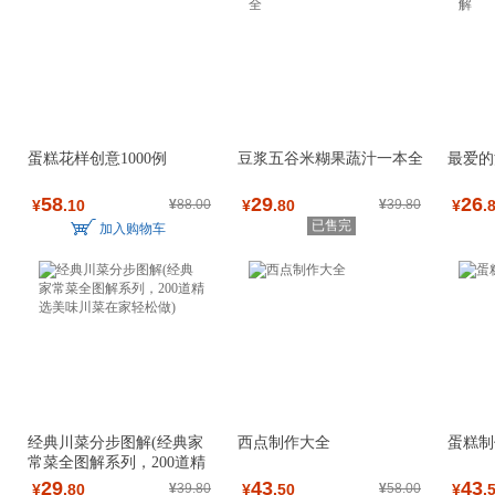
蛋糕花样创意1000例
豆浆五谷米糊果蔬汁一本全
最爱的
58
29
26
¥
.10
¥
88.00
¥
.80
¥
39.80
¥
.
已售完
加入购物车
经典川菜分步图解(经典家
西点制作大全
蛋糕制
常菜全图解系列，200道精
选美味川菜在家
29
43
43
¥
.80
¥
39.80
¥
.50
¥
58.00
¥
.