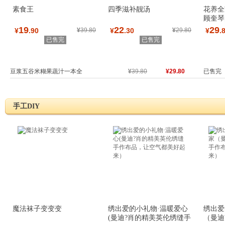
素食王
四季滋补靓汤
花养全
顾奎琴
草茶，
19
22
29
¥
.90
¥
39.80
¥
.30
¥
29.80
¥
.
已售完
已售完
豆浆五谷米糊果蔬汁一本全
¥
39.80
¥29.80
已售完
手工DIY
魔法袜子变变变
绣出爱的小礼物·温暖爱心
绣出爱
(曼迪?肖的精美英伦绣缝手
（曼迪