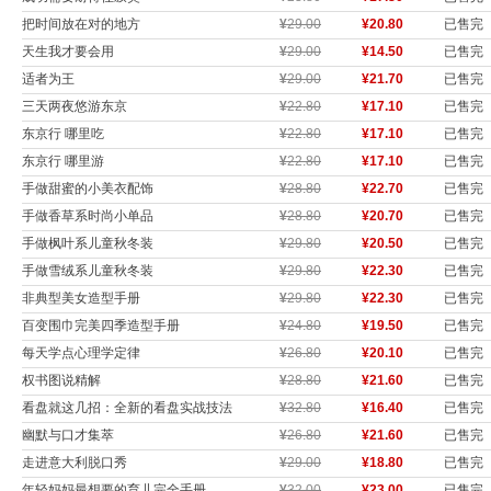
把时间放在对的地方
¥
29.00
¥20.80
已售完
天生我才要会用
¥
29.00
¥14.50
已售完
适者为王
¥
29.00
¥21.70
已售完
三天两夜悠游东京
¥
22.80
¥17.10
已售完
东京行 哪里吃
¥
22.80
¥17.10
已售完
东京行 哪里游
¥
22.80
¥17.10
已售完
手做甜蜜的小美衣配饰
¥
28.80
¥22.70
已售完
手做香草系时尚小单品
¥
28.80
¥20.70
已售完
手做枫叶系儿童秋冬装
¥
29.80
¥20.50
已售完
手做雪绒系儿童秋冬装
¥
29.80
¥22.30
已售完
非典型美女造型手册
¥
29.80
¥22.30
已售完
百变围巾完美四季造型手册
¥
24.80
¥19.50
已售完
每天学点心理学定律
¥
26.80
¥20.10
已售完
权书图说精解
¥
28.80
¥21.60
已售完
看盘就这几招：全新的看盘实战技法
¥
32.80
¥16.40
已售完
幽默与口才集萃
¥
26.80
¥21.60
已售完
走进意大利脱口秀
¥
29.00
¥18.80
已售完
年轻妈妈最想要的育儿完全手册
¥
32.00
¥23.00
已售完