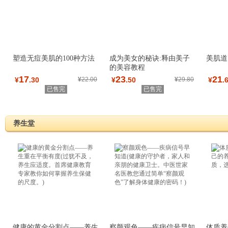
塑造无痘美肌的100种方法
成为美女的秘诀:释由美子
美肌道
的美容教程
17
23
21
¥
.30
¥
22.00
¥
.50
¥
29.80
¥
.
已售完
已售完
养生堂
健康的黄金分割点——养生
察颜观色——疾病信号早知
体质养