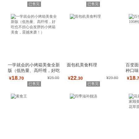
已售完
已售完
一学就会的小烤箱美食全新
面包机美食料理
百变面食
版（低热量、高纤维，好吃
种口味
也不担心会发
18
22
18
¥
.70
¥
25.00
¥
.30
¥
29.80
¥
.
已售完
已售完