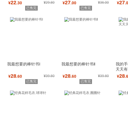
作布品，让空
手作布
22
27
27
¥
.30
¥
29.80
¥
.00
¥
36.00
¥
.
已售完
已售完
我最想要的棒针书Ⅰ
我最想要的棒针书Ⅱ
我的手
天天有
28
28
28
¥
.60
¥
39.80
¥
.60
¥
39.80
¥
.
已售完
已售完