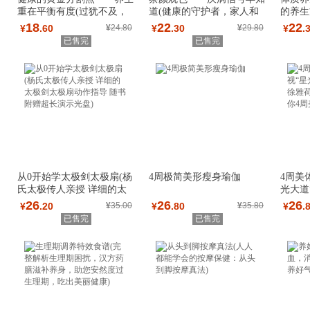
重在平衡有度(过犹不及，
道(健康的守护者，家人和
的养生
养生应适度。
亲朋的健康卫
质，选
18
22
22
¥
.60
¥
24.80
¥
.30
¥
29.80
¥
.
已售完
已售完
从0开始学太极剑太极扇(杨
4周极简美形瘦身瑜伽
4周美
氏太极传人亲授 详细的太
光大道
极剑太极扇动
荷的美
26
26
26
¥
.20
¥
35.00
¥
.80
¥
35.80
¥
.
已售完
已售完