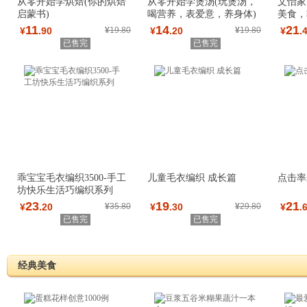
从零开始学烘焙(你的烘焙
从零开始学煲汤(玩煲汤，
文怡家
启蒙书)
喝营养，表爱意，养身体)
美食，
房秘籍
11
14
21
¥
.90
¥
19.80
¥
.20
¥
19.80
¥
.
已售完
已售完
乖宝宝毛衣编织3500-手工
儿童毛衣编织 成长篇
点击率
坊快乐生活巧编织系列
23
19
21
¥
.20
¥
35.80
¥
.30
¥
29.80
¥
.
已售完
已售完
经典美食