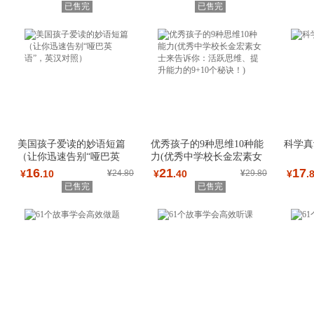
已售完
已售完
美国孩子爱读的妙语短篇
优秀孩子的9种思维10种能
科学真
（让你迅速告别“哑巴英
力(优秀中学校长金宏素女
语”，英汉对照）
士来告诉你：活
16
21
17
¥
.10
¥
24.80
¥
.40
¥
29.80
¥
.
已售完
已售完