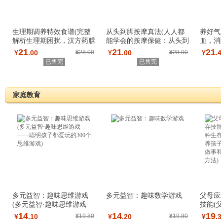
生理期调养特效食谱(完整
从头到脚按摩真法(人人都
养好气
解析生理期困扰，汉方药膳
能学会的按摩保健：从头到
血，消
滋补养身，助
脚按摩真法)
养好气
21
21
21
¥
.00
¥
28.00
¥
.00
¥
28.00
¥
.
已售完
已售完
家庭教育
多元益智：趣味思维游戏
多元益智：趣味数学游戏
父母应
(多元益智·趣味思维游戏
技能(
——聪明孩子都
种生
14
14
19
¥
.10
¥
19.80
¥
.20
¥
19.80
¥
.