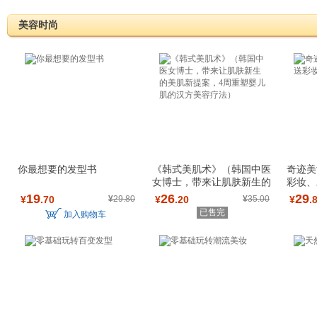
美容时尚
你最想要的发型书
《韩式美肌术》（韩国中医
奇迹美
女博士，带来让肌肤新生的
彩妆、
美肌新提案，
19
26
29
¥
.70
¥
29.80
¥
.20
¥
35.00
¥
.
已售完
加入购物车