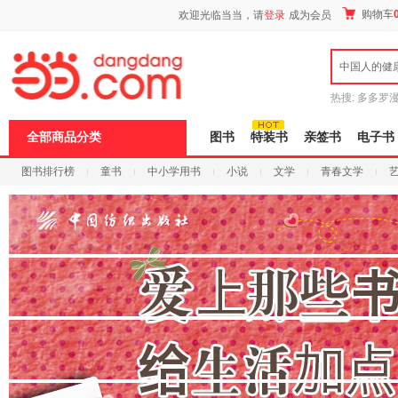
新
购物车
欢迎光临当当，请
登录
成为会员
窗
口
打
中国人的健
开
无
障
热搜:
多多罗
碍
传说
十日终
说
全部商品分类
图书
特装书
亲签书
电子书
明
页
图书排行榜
童书
中小学用书
小说
文学
青春文学
面,
按
科技
进口原版
电子书
Ctrl
加
波
浪
键
打
开
导
盲
模
式