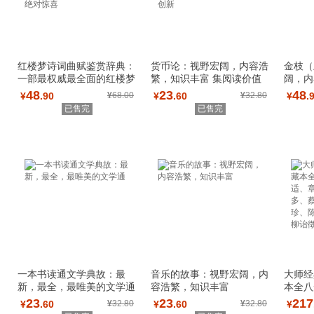
红楼梦诗词曲赋鉴赏辞典：
货币论：视野宏阔，内容浩
金枝（
一部最权威最全面的红楼梦
繁，知识丰富 集阅读价值
阔，内
诗词曲赋鉴赏
和收藏价值于
48
23
48
¥
.90
¥
68.00
¥
.60
¥
32.80
¥
.
已售完
已售完
一本书读通文学典故：最
音乐的故事：视野宏阔，内
大师经
新，最全，最唯美的文学通
容浩繁，知识丰富
本全八
章太炎
23
23
217
¥
.60
¥
32.80
¥
.60
¥
32.80
¥