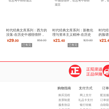
时代经典文库系列：西方的
时代经典文库系列：新教伦
时代经
没落-在历史中感悟情怀，
理与资本主义精神-在历史
的脸谱
在思考中聆听
中感悟情怀，
怀，在
29
21
21
¥
.00
¥
58.00
¥
.40
¥
29.80
¥
.
已售完
已售完
购物指南
支付方式
订单
购买流程
网上支付
配送服
发票制度
礼品卡支付
订单状
服务协议
银行转账
自助取