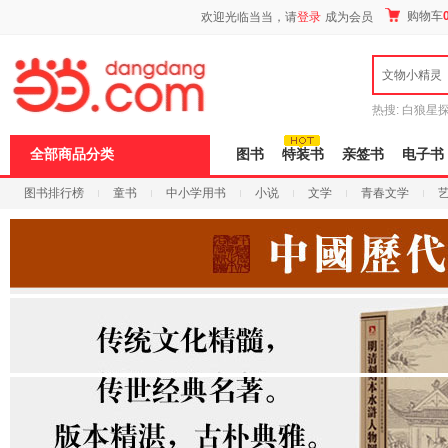
新
购物车
欢迎光临当当，请
登录
成为会员
窗
口
打
文物小精灵
开
无
障
热搜:
白狼星
碍
师3
重建秦
说
全部商品分类
图书
特装书
亲签书
电子书
明
页
图书排行榜
童书
中小学用书
小说
文学
青春文学
面,
按
科技
进口原版
电子书
Ctrl
加
波
浪
键
打
开
导
盲
模
式