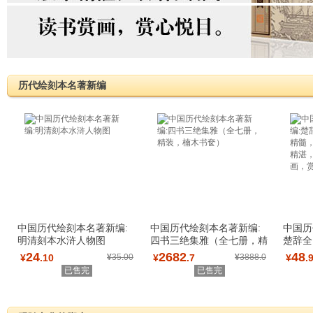
历代绘刻本名著新编
中国历代绘刻本名著新编:
中国历代绘刻本名著新编:
中国历
明清刻本水浒人物图
四书三绝集雅（全七册，精
楚辞全
装，楠木书奁
髓，传
24
2682
48
¥
.10
¥
35.00
¥
.7
¥
3888.0
¥
.
已售完
已售完