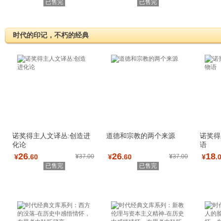
已售完
已售完
时代的印记，不朽的经典
诺奖得主人文译丛:创造进
道德和宗教的两个来源
诺奖得
化论
语
26
26
18
¥
.60
¥
37.00
¥
.60
¥
37.00
¥
.
已售完
已售完