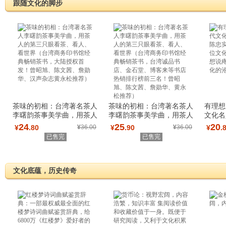
跟随文化的脚步
茶味的初相：台湾著名茶人
茶味的初相：台湾著名茶人
有理想
李曙韵茶事美学曲，用茶人
李曙韵茶事美学曲，用茶人
文化名
的第三只眼看
的第三只眼看
忠实、
24
25
20
¥
.80
¥
36.00
¥
.90
¥
36.00
¥
.
已售完
已售完
文化底蕴，历史传奇