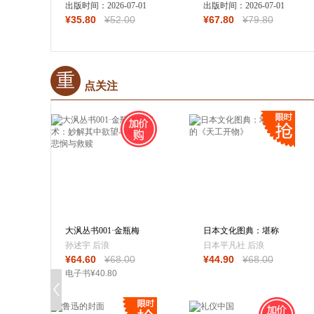
出版时间：
2026-07-01
蒂（B. Ann Tlusty）
出版时间：
2026-07-01
¥
35
.80
¥
52
.00
¥
67
.80
¥
79
.80
重
点关注
大沨丛书001·金瓶梅
日本文化图典：堪称
的艺术：妙解
日版的《天工开
孙述宇 后浪
日本平凡社 后浪
¥
64
.60
¥
68
.00
¥
44
.90
¥
68
.00
电子书
¥
40
.80