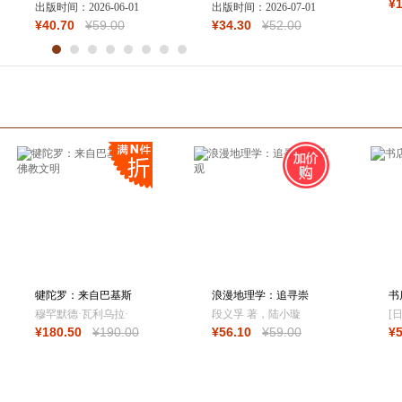
¥
博集天卷 出品
出版时间：
2026-06-01
出版时间：
2026-07-01
里直击当代男性困
序
¥
40
.70
¥
59
.00
¥
34
.30
¥
52
.00
境）
犍陀罗：来自巴基斯
浪漫地理学：追寻崇
书
坦的佛教文明
高景观
穆罕默德·瓦利乌拉·
段义孚 著，陆小璇
[
¥
180
.50
¥
190
.00
¥
56
.10
¥
59
.00
¥
汗
译