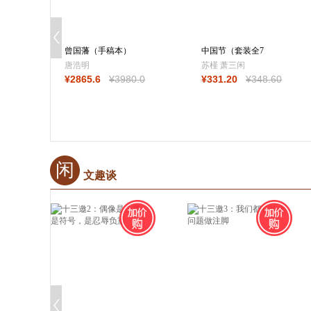
曾国藩（手稿本）
中国节（套装全7
（套装共9册）唐
册）
唐浩明
苏槿 萧三闲
¥
2865
.6
¥
3980
.0
¥
331
.20
¥
348
.60
闲
文趣谈