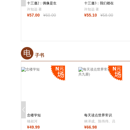
十三邀2：偶像是生
十三邀3：我们都在
意，是符号，是
给大问题做注脚
许知远 著
许知远 著
¥
57
.00
¥
60
.00
¥
55
.10
¥
58
.00
电
子书
念楼学短
每天读点世界常识
(套装共九册)
锺叔河
林泽成、陈伟伟、吕
¥
49
.99
¥
66
.98
夏乔、尹霞、刘吉、