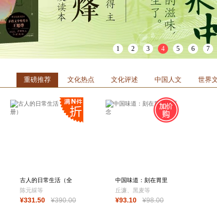
箱包皮
手表饰
运动户
汽车用
1
2
3
4
5
6
7
食品
手机通
数码影
重磅推荐
文化热点
文化评述
中国人文
世界
电脑办
大家电
家用电
古人的日常生活（全
中国味道：刻在胃里
五册）
的思念
陈元綵等
丘濂、黑麦等
¥
331
.50
¥
390
.00
¥
93
.10
¥
98
.00