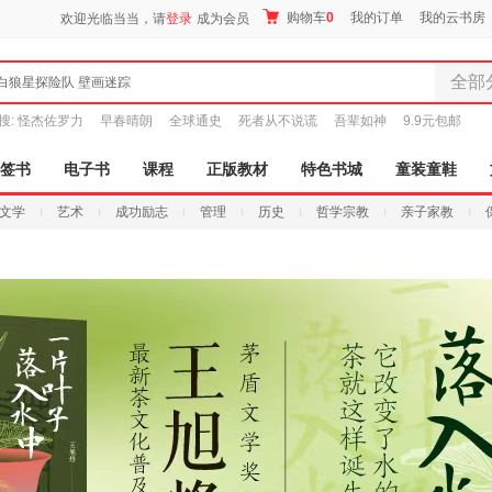
购物车
0
我的订单
我的云书房
欢迎光临当当，请
登录
成为会员
全部
白狼星探险队 壁画迷踪
全部分
搜:
怪杰佐罗力
早春晴朗
全球通史
死者从不说谎
吾辈如神
9.9元包邮
尾品汇
图书
签书
电子书
课程
正版教材
特色书城
童装童鞋
电子书
文学
艺术
成功励志
管理
历史
哲学宗教
亲子家教
音像
影视
时尚美
母婴用
玩具
孕婴服
童装童
家居日
家具装
服装
鞋