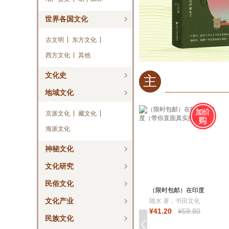
世界各国文化
古文明
东方文化
西方文化
其他
文化史
主
地域文化
编
京派文化
藏文化
推
海派文化
荐
神秘文化
文化研究
民俗文化
（限时包邮）在印度
看印度（带你直
文化产业
随水 著，书田文化
¥
41
.20
¥
59
.80
出品
民族文化