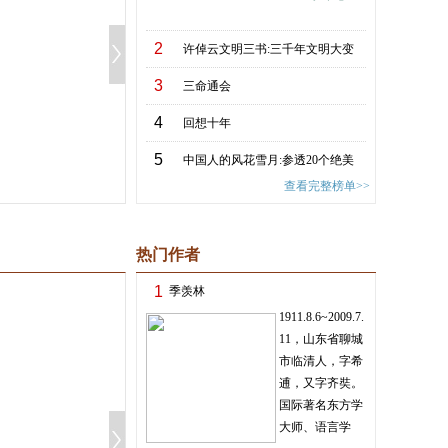
2
许倬云文明三书:三千年文明大变
3
局【史学大家许倬云重磅力作!】
三命通会
4
回想十年
5
中国人的风花雪月:参透20个绝美
查看完整榜单>>
意象里的中式美学
热门作者
1
季羡林
1911.8.6~2009.7.
11，山东省聊城
市临清人，字希
逋，又字齐奘。
国际著名东方学
大师、语言学