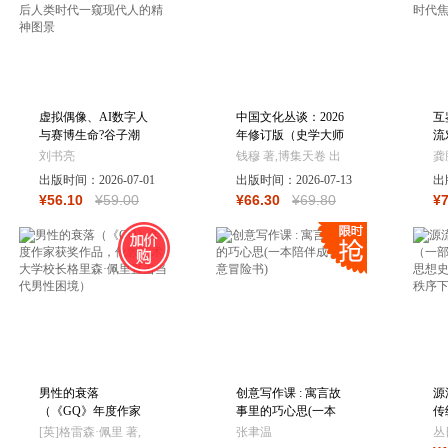
虚拟偶像、AI数字人
中国文化丛谈：2026
互
与赛博生命?谷子潮
年修订版（史学大师
流
玩?角色IP?虚拟歌姬?
钱穆论述中国文化得
者
刘书亮
钱穆 著,博集天卷 出
龚
RPG游戏?AI主播?在
失重磅之作）
作
出版时间：
2026-07-01
品
出版时间：
2026-07-13
出
后人类时代一窥现代
的
¥
56
.10
¥
59
.00
¥
66
.30
¥
69
.80
¥
人的精神图景
文
男性的衰落
创意写作课 : 寓言故
源
（《GQ》年度作家
事里的巧心思(一本
传
获奖作品，伦敦艺术
陪伴成长的创意冒险
的
[英]格雷森·佩里 著,
张聿温
丛
大学校长格里森·佩
书)
门