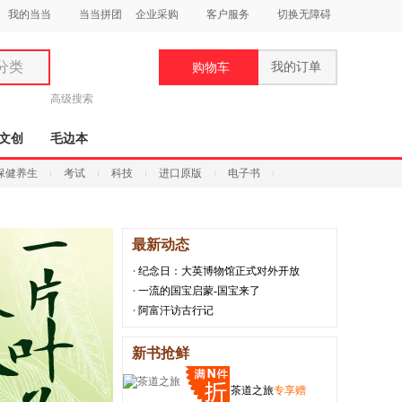
我的当当
当当拼团
企业采购
客户服务
切换无障碍
分类
我的订单
购物车
类
高级搜索
文创
毛边本
保健养生
考试
科技
进口原版
电子书
妆
最新动态
品
纪念日：大英博物馆正式对外开放
饰
一流的国宝启蒙-国宝来了
鞋
阿富汗访古行记
用
新书抢鲜
饰
茶道之旅
专享赠