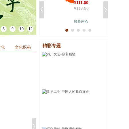
¥
111
.60
品和风双面杯
具
¥
117
.50
垫！茶道专家
品
外
91
条评论
品
8
9
10
12
讯
精彩专题
音
文化
文化探秘
公
器