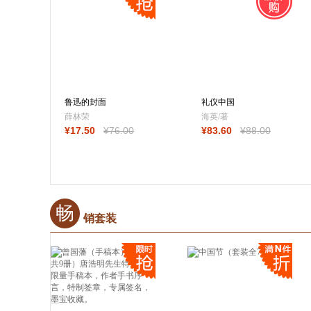
鲁迅的封面
礼仪中国
薛林荣
海英/著
¥
17
.50
¥
76
.00
¥
83
.60
¥
88
.00
畅
销套装