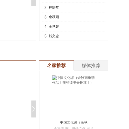
家、文学家、国
学家、佛学家、
2
林语堂
史学家、教育家
3
余秋雨
和社会活动家。
历任中国科学院
4
王世襄
哲学社会科学部
5
钱文忠
委员、聊城大学
名誉校长、北京
大学副校长、中
国社会科学院南
亚研究所所长，
名家推荐
媒体推荐
是北京大学唯一
的终身教授。早
年留学国外，通
英、德、梵、巴
利文，能阅俄、
法文，尤精于吐
火罗文（当代世
界上分布区域最
广的语系印欧语
中国文化课（余秋
系中的一种独立
余秋雨 著，磨铁文化 出品
雨重磅作品！樊登