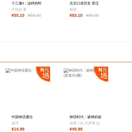
十三邀4：这样的时
北京口述历史 变迁
代，有这样一个
中的北京“勤行
许知远 著
杨原
¥
55
.10
¥
58
.00
¥
93
.10
¥
98
.00
中国神话通论
神话时代：诸神的诞
生(套装共4册)
袁珂
加里·J.肖,卡罗琳·拉
¥
14
.99
¥
49
.99
灵顿,米兰达·阿尔德