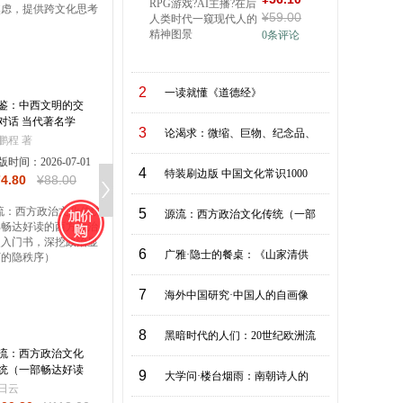
¥
59
.00
玩?角
0
条评论
2
一读就懂《道德经》
鉴：中西文明的交
何以为战：现代西方
《肇庆裹蒸》裹蒸
对话 当代著名学
战争的文化逻辑【中
粽子吗？8000年前
3
论渴求：微缩、巨物、纪念品、
龚鹏程的最新力
东热战，看西方如何
已经存在“蒸”功夫，
鹏程 著
【英】菲利普·史密
张致政
，回应全球化退潮
把入侵战争包装成正
讲述肇庆裹蒸的前
版时间：
2026-07-01
斯 著 郑龙 李钧鹏 译
出版时间：
2026-06-16
出版时间：
2025-02-
时代焦虑，提供跨
义之战。理解了“故
今生。
4
特装刷边版 中国文化常识1000
74
.80
¥
88
.00
¥
40
.00
¥
68
.00
¥
28
.00
¥
39
.00
化思考
事战”，也就理解了
西方社会】
5
源流：西方政治文化传统（一部
6
广雅·隐士的餐桌：《山家清供
7
海外中国研究·中国人的自画像
8
黑暗时代的人们：20世纪欧洲流
流：西方政治文化
中国册子本起源考
万马奔腾内蒙古
统（一部畅达好读
张学谦 告别卷子本
9
大学问·楼台烟雨：南朝诗人的
西方政治思想史入
见证千年书册制度革
日云
张学谦
本书编写组
书，深挖政治显秩
新 考证唐代叶子破