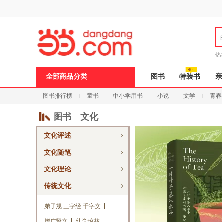
新
窗
口
打
开
无
障
热
碍
说
全部商品分类
图书
特装书
亲
明
页
图书排行榜
童书
中小学用书
小说
文学
青春
面,
按
Ctrl
图书
文化
加
波
文化评述
浪
键
文化随笔
打
开
文化理论
导
盲
传统文化
模
式
弟子规 三字经 千字文
增广贤文
幼学琼林