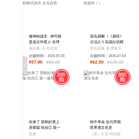
诸神的战车 : 神可能
高岛易断（《易经》
是远古外星人 全球
古法占卜实战白话精
严谨构建外星人UFO
译，六十四卦，分析
埃利希·冯·丹尼肯
高岛吞象 著,博集天
研究的开山之作与里
明确详尽，便于实际
出版时间：
2026-07-01
卷 出品
出版时间：
2026-07-03
程碑式杰作 当当自
操作！）
¥
57
.80
¥
68
.00
¥
62
.50
¥
125
.00
营
你来了 茶刚好煮上
杯中革命 近代早期
亲签版 给自己 留一
世界酒文化史
盏茶的时间
悟澹
［美］B.安·特拉斯