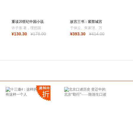
重读20世纪中国小说
故宫三书：紫禁城宫
[精装全二册]
殿+故宫国宝100
许子东 著，理想国
于倬云、朱家溍、万
¥
130
.30
¥
178
.00
¥
393
.30
¥
414
.00
出品
依 等主编