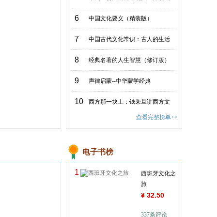
6
中国文化要义（精装版）
7
中国古代文化常识：古人的生活
8
经典名著的人生智慧（修订版）
9
声律启蒙--中华蒙学经典
10
西方那一块土：钱乘旦讲西方文
查看完整榜单>>
电子书榜
1
西班牙文化之
旅
¥
32.50
337
条评论