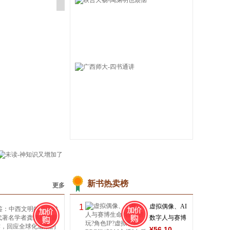
新书热卖榜
更多
1
虚拟偶像、AI
数字人与赛博
生命?谷子潮
¥
56
.10