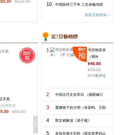
100
.30
¥
118
.00
出版时间：
2026-04-01
出版时间：
2026-06-
10
中国纹样三千年 八百余幅传统
下的隐秩序）
解古书转型谜题 锁
¥
34
.60
¥
48
.00
¥
102
.60
¥
108
.
线精装
查看完整榜单>>
近7日畅销榜
1
书淫艳异录
（增补
本） （甲·乙
¥
46
.80
¥
78
.00
编）
6115
条评论
2
中国古代文化常识 （插图修订
店不死
日]石桥毅史
3
显微镜下的大明（张若昀、王阳
55
.00
¥
55
.00
4
郭文斌解读《弟子规》
5
未知生物大百科（现实世界的山