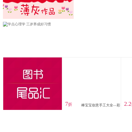
7
2.2
折
棒宝宝创意手工大全—彩
泥（汉竹）动物、蔬菜、
水果、人物、生活用
品……想捏什么捏什么
大熊老师主编 超值附赠
彩泥故事书