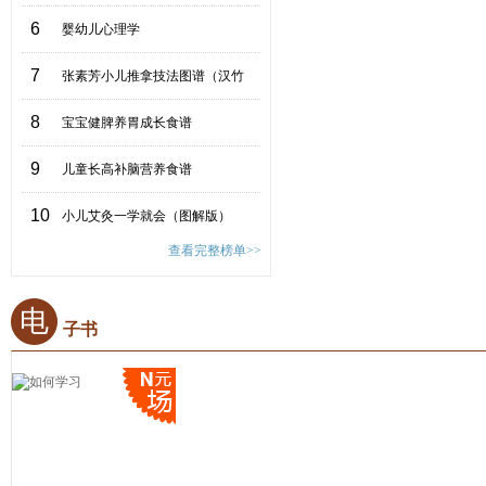
6
婴幼儿心理学
7
张素芳小儿推拿技法图谱（汉竹
8
宝宝健脾养胃成长食谱
9
儿童长高补脑营养食谱
10
小儿艾灸一学就会（图解版）
查看完整榜单>>
电
子书