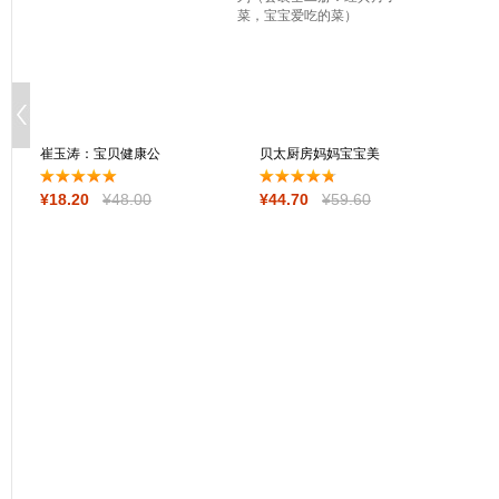
崔玉涛：宝贝健康公
贝太厨房妈妈宝宝美
开课
食系列（套装全
¥
18
.20
¥
48
.00
¥
44
.70
¥
59
.60