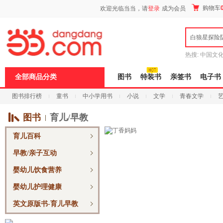
新
购物车
欢迎光临当当，请
登录
成为会员
窗
口
打
白狼星探险
开
无
障
热搜:
中国文
碍
者从不说谎
说
全部商品分类
图书
特装书
亲签书
电子书
明
页
图书排行榜
童书
中小学用书
小说
文学
青春文学
面,
按
科技
进口原版
电子书
Ctrl
图书
育儿/早教
加
波
育儿百科
浪
键
早教/亲子互动
打
开
婴幼儿饮食营养
导
盲
婴幼儿护理健康
模
式
英文原版书-育儿早教