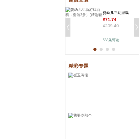
婴幼儿互动游戏
¥
71
.74
百科（套装3册）
¥
209
.40
[精选套装]
638
条评论
精彩专题