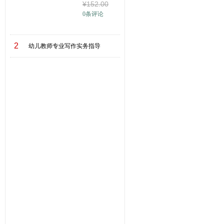
¥
152
.00
字大王
0
条评论
2
幼儿教师专业写作实务指导