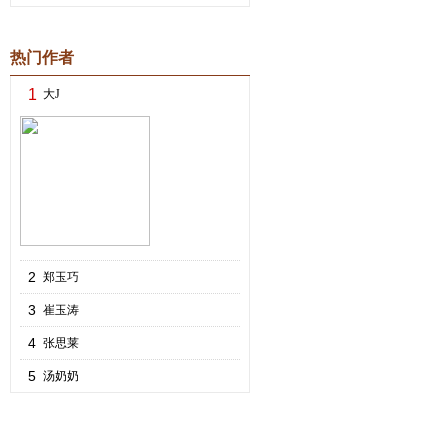
热门作者
1
大J
2
郑玉巧
3
崔玉涛
4
张思莱
5
汤奶奶