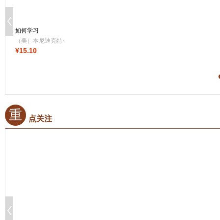
如何学习
（美）本尼迪克特·
¥
15
.10
凯里,玉冰 译
重
点关注