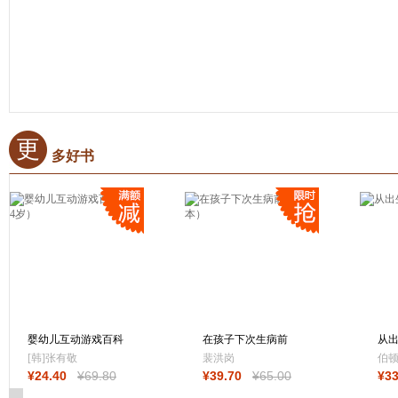
更
多好书
婴幼儿互动游戏百科
在孩子下次生病前
从出
（3-4岁）
（增订本）
版
[韩]张有敬
裴洪岗
伯顿
¥
24
.40
¥
69
.80
¥
39
.70
¥
65
.00
¥
3