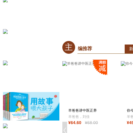
主
编推荐
羊爸爸讲中医正养
你
足
羊爸爸，刘佳
羊爸爸
¥
64
.60
¥
68
.00
¥
4