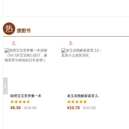
热
搜图书
2.
3.
聪明宝宝营养餐一本
崔玉涛图解家庭育儿
就够（为0-3岁
9：直面小儿就
¥
8
.30
¥
29
.80
¥
10
.70
¥
32
.00