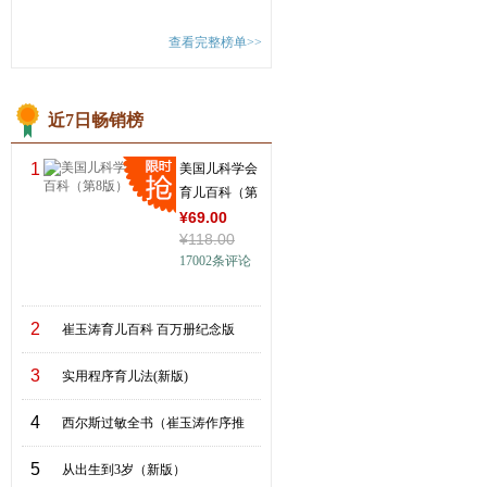
查看完整榜单>>
近7日畅销榜
1
美国儿科学会
育儿百科（第
8版）
¥
69
.00
¥
118
.00
17002
条评论
2
崔玉涛育儿百科 百万册纪念版
3
实用程序育儿法(新版)
4
西尔斯过敏全书（崔玉涛作序推
5
从出生到3岁（新版）