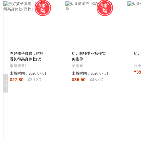
养好孩子脾胃：吃得
幼儿教师专业写作实
幼
香长得高身体壮(汉
务指导
竹）
李建 叶明
吴振东
张
¥
3
出版时间：
2026-07-01
出版时间：
2026-07-31
¥
27
.80
¥
39
.80
¥
35
.50
¥
45
.00