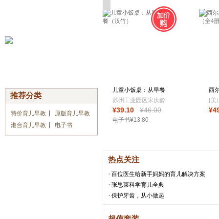
儿童小饭桌：从早餐
西
推荐分类
到晚餐（汉竹）
绘
苏州工业园区宋庆龄
[美
¥
39
.10
¥
46
.00
¥
4
幼儿园
玛
特价育儿早教
原版育儿早教
电子书
¥
13
.80
斯蒂
港台育儿早教
电子书
热点关注
百位医生给新手妈妈的育儿解决方案
张思莱科学育儿全典
保护牙齿，从小做起
超值套装