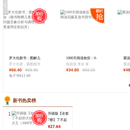
罗大伦新书：图解儿
1000天阅读效应：0-
冀
童舌诊（随书附
3岁阅读启蒙及
手
罗大伦著，紫图图书
陈苗苗 李岩 著
冀
¥
66
.40
¥
69
.90
¥
34
.80
¥
58
.00
¥
4
出品
电子书
¥
12
.99
新书热卖榜
1
升级版【全套
7册】了不起
的大侦探+识
¥
27
.64