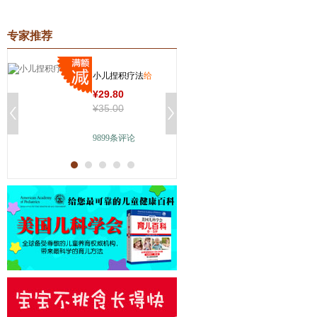
专家推荐
小儿捏积疗法
给
《崔玉涛图解
孩子捏积，就是
庭育儿疾病系
¥
29
.80
¥
46
.00
给孩子健康
列》①小儿发
¥
35
.00
¥
64
.00
9899
条评论
5306
条评论